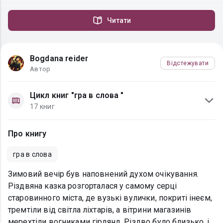
Читати
Bogdana reider
Відстежувати
Автор
Цикл книг "гра в слова "
17 книг
Про книгу
гра в слова
Зимовий вечір був наповнений духом очікування.
Різдвяна казка розгорталася у самому серці
старовинного міста, де вузькі вулички, покриті інеєм,
тремтіли від світла ліхтарів, а вітрини магазинів
мерехтіли вогниками гірлянд. Різдво було близько, і