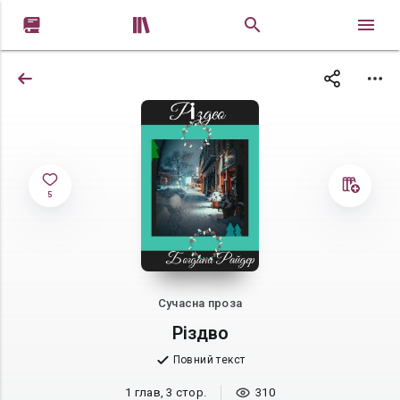


5
Сучасна проза
Різдво
Повний текст
1 глав, 3 стор.
310