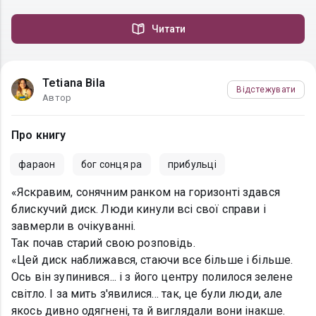
Читати
Tetiana Bila
Відстежувати
Автор
Про книгу
фараон
бог сонця ра
прибульці
«Яскравим, сонячним ранком на горизонті здався
блискучий диск. Люди кинули всі свої справи і
завмерли в очікуванні.
Так почав старий свою розповідь.
«Цей диск наближався, стаючи все більше і більше.
Ось він зупинився... і з його центру полилося зелене
світло. І за мить з'явилися… так, це були люди, але
якось дивно одягнені, та й виглядали вони інакше.