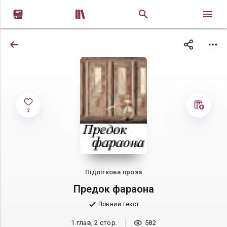


2
Підліткова проза
Предок фараона
Повний текст
1 глав, 2 стор.
582