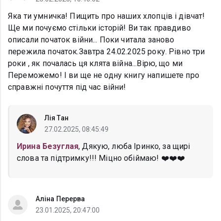
Яка ти умничка! Пищить про наших хлопців і дівчат!
Ще ми почуємо стільки історій! Ви так правдиво
описали початок війни... Поки читала заново
пережила початок.Завтра 24.02.2025 року. Рівно три
роки , як почалась ця клята війна...Вірю, що ми
Переможемо! І ви ще не одну книгу напишете про
справжні почуття під час війни!
Лія Тан
27.02.2025, 08:45:49
Ирина Безуглая
, Дякую, люба Іринко, за щирі
слова та підтримку!!! Міцно обіймаю! ❤️❤️❤️
Аліна Перерва
23.01.2025, 20:47:00