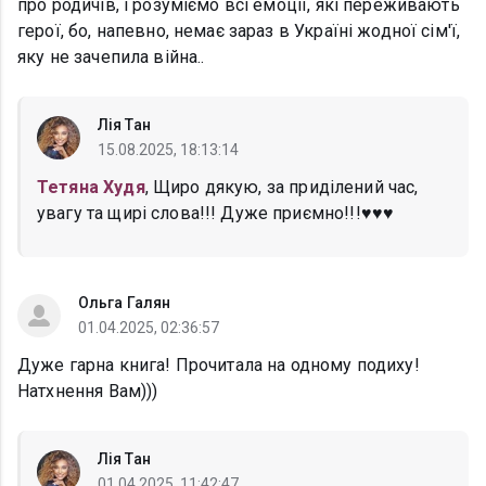
про родичів, і розуміємо всі емоції, які переживають
герої, бо, напевно, немає зараз в Україні жодної сім'ї,
яку не зачепила війна..
Лія Тан
15.08.2025, 18:13:14
Тетяна Худя
, Щиро дякую, за приділений час,
увагу та щирі слова!!! Дуже приємно!!!♥️♥️♥️
Ольга Галян
01.04.2025, 02:36:57
Дуже гарна книга! Прочитала на одному подиху!
Натхнення Вам)))
Лія Тан
01.04.2025, 11:42:47