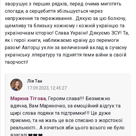
зворушує з перших рядків, перед очима миготять
спогади, а серцебиття збільшується через
напруження та переживання... Дякую за цю болючу,
щемливу та близьку кожному і кожній українцю та
україночкам історію! Слава Україні! Дякуємо ЗСУ! Та,
як і герої книги, наближаємо країну до перемоги
разом! Авторці уклін за величезний вклад в сучасну
українську літературу та підняття теми війни в своїй
творчості!
Лія Тан
17.09.2023, 12:45:27
Марина Тітова
, Героям слава!!! Безмежно
вдячна, Вам Мариночко, за емоційний відгук та
щирі слова подяки та підтримки!!! Це дуже
приємно, та на жаль це все списано з жорстокої
реальності... А хочеться аби цього всього не було
взагалі.❤️❤️❤️