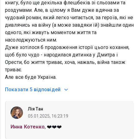
книгу, було ще декілька флешбеків зі сльозами та
роздумами. Але, в цілому я Вам дуже вдячна за
чудовий роман, який легко читається, за героїв, які не
дивлячись на війну (а може завдяки їй) знайшли один
одного, які живуть моментом життя та
насолоджуються ним.
Дуже хотілося б продовження історії цього кохання,
щоб було чудо - народилася дитинка у Дмитра і
Орести, бо життя триває, хоча, нажаль, війна також
триває.
Але все буде Україна.
Показати
5 відповідей
Лія Тан
05.01.2025, 16:23:19
Инна Котенко
, ❤️❤️❤️