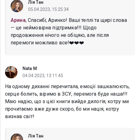
Лія Тан
05.04.2023, 15:25:34
Арина
, Спасибі, Аринко! Ваші теплі та щирі слова
— це неймовірна підтримка!!! Щодо
продовження нічого не обіцяю, але після
перемоги можливо все!❤️❤️❤️
Nata M
04.04.2023, 13:11:45
На одному диханні перечитала, емоції зашкалюють,
серце болить, віримо в ЗСУ, перемога буде наша!!!
Маю надію, що з цієї книги вийде дилогія, котру ми
прочитаємо вже дуже скоро, бо ми нація, котру
визнав світ!
Лія Тан