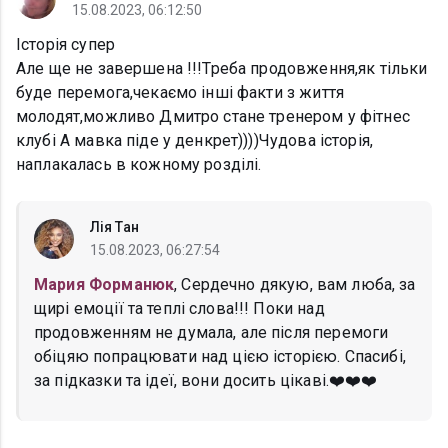
15.08.2023, 06:12:50
Історія супер
Але ще не завершена !!!Треба продовження,як тільки
буде перемога,чекаємо інші факти з життя
молодят,можливо Дмитро стане тренером у фітнес
клубі А мавка піде у денкрет))))Чудова історія,
наплакалась в кожному розділі.
Лія Тан
15.08.2023, 06:27:54
Мария Форманюк
, Сердечно дякую, вам люба, за
щирі емоції та теплі слова!!! Поки над
продовженням не думала, але після перемоги
обіцяю попрацювати над цією історією. Спасибі,
за підказки та ідеї, вони досить цікаві.❤️❤️❤️