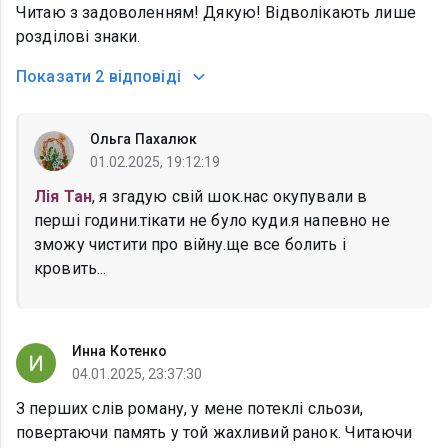
Читаю з задоволенням! Дякую! Відволікають лише
розділові знаки.
Показати
2 відповіді
Ольга Пахалюк
01.02.2025, 19:12:19
Лія Тан
, я згадую свій шок.нас окупували в
перші години.тікати не було куди.я напевно не
зможу чистити про війну.ще все болить і
кровить...
Инна Котенко
04.01.2025, 23:37:30
З перших слів роману, у мене потеклі сльози,
повертаючи память у той жахливий ранок. Читаючи