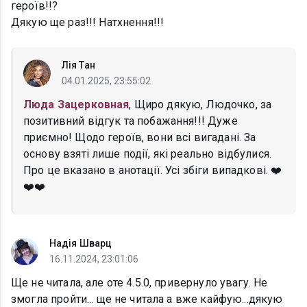
героїв!!?
Дякую ще раз!!! Натхнення!!!
Лія Тан
04.01.2025, 23:55:02
Люда Зацерковная
, Щиро дякую, Людочко, за
позитивний відгук та побажання!!! Дуже
приємно! Щодо героїв, вони всі вигадані. За
основу взяті лише події, які реально відбулися.
Про це вказано в анотації. Усі збіги випадкові. ❤️
❤️❤️
Надія Шварц
16.11.2024, 23:01:06
Ще не читала, але оте 4.5.0, привернуло увагу. Не
змогла пройти... ще не читала а вже кайфую...дякую