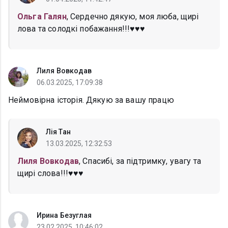
Ольга Галян
, Сердечно дякую, моя люба, щирі
лова та солодкі побажання!!!♥️♥️♥️
Лиля Вовкодав
06.03.2025, 17:09:38
Неймовірна історія. Дякую за вашу працю
Лія Тан
13.03.2025, 12:32:53
Лиля Вовкодав
, Спасибі, за підтримку, увагу та
щирі слова!!!♥️♥️♥️
Ирина Безуглая
23.02.2025, 10:46:02