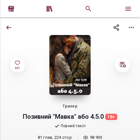


431
Трилер
Позивний "Мавка" або 4.5.0
18+
Повний текст
81 глав, 224 стор.
98 903