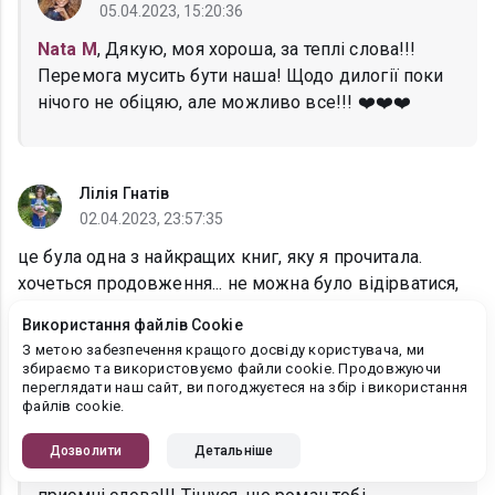
05.04.2023, 15:20:36
Nata M
, Дякую, моя хороша, за теплі слова!!!
Перемога мусить бути наша! Щодо дилогії поки
нічого не обіцяю, але можливо все!!! ❤️❤️❤️
Лілія Гнатів
02.04.2023, 23:57:35
це була одна з найкращих книг, яку я прочитала.
хочеться продовження... не можна було відірватися,
читаючи цю книгу. на мить навіть позаздрила чи то
Використання файлів Cookie
уявила себе на місці головної героїні
З метою забезпечення кращого досвіду користувача, ми
збираємо та використовуємо файли cookie. Продовжуючи
переглядати наш сайт, ви погоджуєтеся на збір і використання
Лія Тан
файлів cookie.
03.04.2023, 15:17:00
Дозволити
Детальніше
Лілія Гнатів, Дякую, моя дівчинко, за теплі та