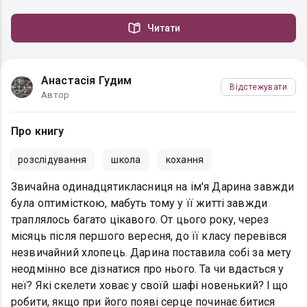
Читати
Анастасія Гудим
Відстежувати
Автор
Про книгу
розслідування
школа
кохання
Звичайна одинадцятикласниця на ім'я Дарина завжди
була оптимісткою, мабуть тому у її житті завжди
траплялось багато цікавого. От цього року, через
місяць після першого вересня, до її класу перевівся
незвичайний хлопець. Дарина поставила собі за мету
неодмінно все дізнатися про нього. Та чи вдасться у
неї? Які скелети ховає у своїй шафі новенький? І що
робити, якщо при його появі серце починає битися