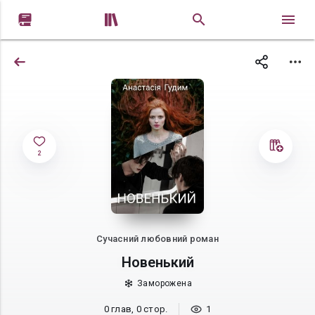


2
Сучасний любовний роман
Новенький
Заморожена
0 глав, 0 стор.
1