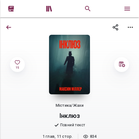


15
Містика/Жахи
Інклюз
Повний текст
1 глав, 11 стор.
834