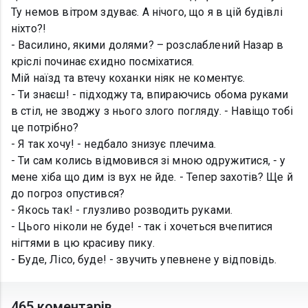
Ту немов вітром здуває. А нічого, що я в цій будівлі
ніхто?!
- Василино, якими долями? – розслаблений Назар в
кріслі починає єхидно посміхатися.
Мій наїзд та втечу коханки ніяк не коментує.
- Ти знаєш! - підходжу та, впираючись обома руками
в стіл, не зводжу з нього злого погляду. - Навіщо тобі
це потрібно?
- Я так хочу! - недбало знизує плечима.
- Ти сам колись відмовився зі мною одружитися, - у
мене хіба що дим із вух не йде. - Тепер захотів? Ще й
до погроз опустився?
- Якось так! - глузливо розводить руками.
- Цього ніколи не буде! - так і хочеться вчепитися
нігтями в цю красиву пику.
- Буде, Лісо, буде! - звучить упевнене у відповідь.
465 коментарів