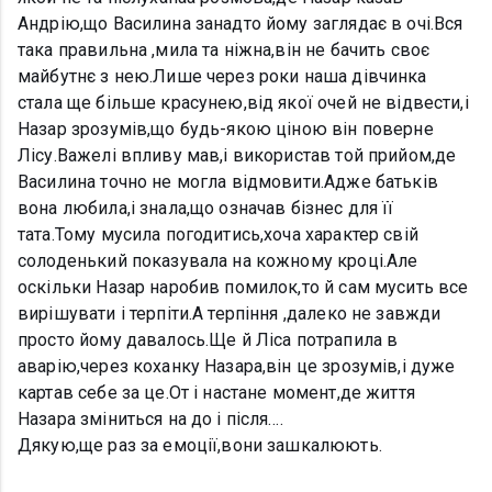
Андрію,що Василина занадто йому заглядає в очі.Вся
така правильна ,мила та ніжна,він не бачить своє
майбутнє з нею.Лише через роки наша дівчинка
стала ще більше красунею,від якої очей не відвести,і
Назар зрозумів,що будь-якою ціною він поверне
Лісу.Важелі впливу мав,і використав той прийом,де
Василина точно не могла відмовити.Адже батьків
вона любила,і знала,що означав бізнес для її
тата.Тому мусила погодитись,хоча характер свій
солоденький показувала на кожному кроці.Але
оскільки Назар наробив помилок,то й сам мусить все
вирішувати і терпіти.А терпіння ,далеко не завжди
просто йому давалось.Ще й Ліса потрапила в
аварію,через коханку Назара,він це зрозумів,і дуже
картав себе за це.От і настане момент,де життя
Назара зміниться на до і після….
Дякую,ще раз за емоції,вони зашкалюють.