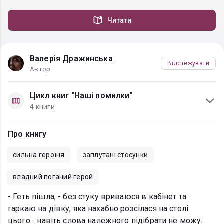
Читати
Валерія Дражинська
Відстежувати
Автор
Цикл книг "Наші помилки"
4 книги
Про книгу
сильна героїня
заплутані стосунки
владний поганий герой
- Геть пішла, - без стуку вриваюся в кабінет та
гаркаю на дівку, яка нахабно розсілася на столі
цього... навіть слова належного підібрати не можу.