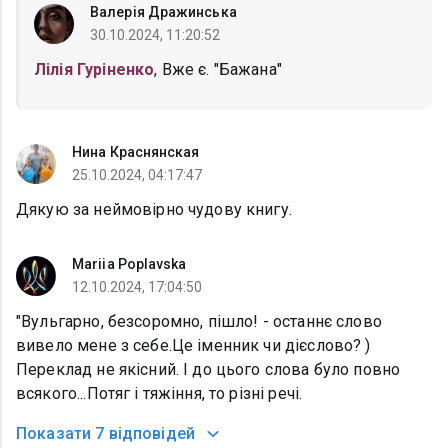
Валерія Дражинська
30.10.2024, 11:20:52
Лілія Гуріненко
, Вже є. "Бажана"
Нина Краснянская
25.10.2024, 04:17:47
Дякую за неймовірно чудову книгу.
Mariia Poplavska
12.10.2024, 17:04:50
"Вульгарно, безсоромно, пішло! - останнє слово
вивело мене з себе.Це іменник чи дієслово? )
Переклад не якісний. І до цього слова було повно
всякого...Потяг і тяжіння, то різні речі.
Показати
7 відповідей