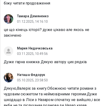
біжу читати продовження
Тамара Демяненко
01.12.2025, 14:16:10
це що кінець історії? дуже цікаво але якось не
закінчено
Мария Нидачковська
03.11.2025, 10:49:56
Дуже гарна книжка Дякую автору цих рядків
Наташа Федорук
05.10.2025, 23:58:50
Дякую,Валеріє за книгу.Обожнюю читати романи з
чудовим сюжетом та неймовірними героями.Дуже
шкода,що в Ліси з Назаром спочатку не вийшло,і все
якби не та післуханаа розмова,де Назар казав