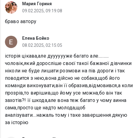
Мария Гориня
09.02.2025, 09:19:08
браво автору
Елена Бойко
08.02.2025, 02:15:05
історія цікава,але дууууууже багато але...........
чоловік,який доросліше своєї такої бажаної дівчинки
ніколи не буде лишати розмови на пів дороги і так
поводится з нею,вона дійсно не собака,щоб його
команди виконувати,він її образив,відмовився,а коли
прозрів,то вирішив,що йому усе можна,бо він так
захотів?! її шкода,але вона теж багато у чому аинна
сама,просто ще надто молода,щоб
аналізувати....нажаль тому і таке завершення.дякую
за історію