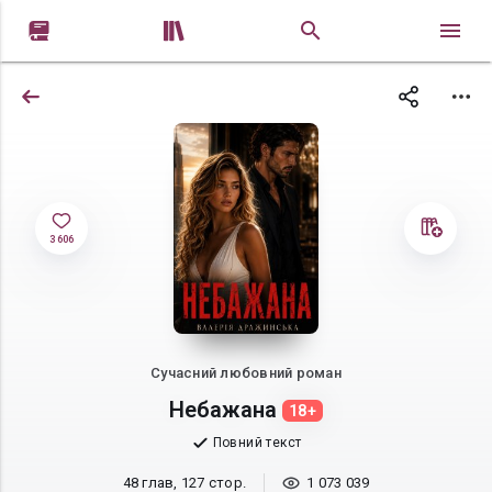


3 606
Сучасний любовний роман
Небажана
18+
Повний текст
48 глав, 127 стор.
1 073 039