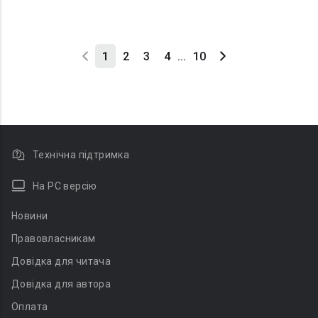
1
2
3
4
...
10
Технічна підтримка
На PC версію
Новини
Правовласникам
Довідка для читача
Довідка для автора
Оплата