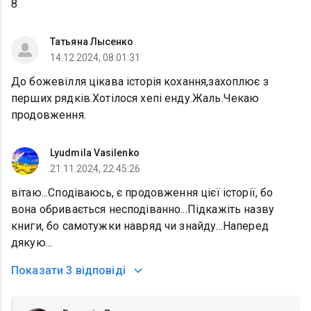
8
Татьяна Лысенко
14.12.2024, 08:01:31
До божевілля цікава історія кохання,захоплює з
перших рядків.Хотілося хепі енду.Жаль.Чекаю
продовження.
Lyudmila Vasilenko
21.11.2024, 22:45:26
вітаю...Сподіваюсь, є продовження цієї історії, бо
вона обривається несподіванно...Підкажіть назву
книги, бо самотужки навряд чи знайду...Наперед
дякую...
Показати
3 відповіді