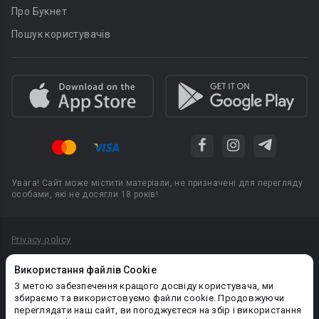
Про Букнет
Пошук користувачів
Увага! Сайт може містити матеріали, не призначені для перегляду
особами, які не досягли 18 років!
Privacy policy
Угода користувача
Використання файлів Cookie
Політика конфіденційності
З метою забезпечення кращого досвіду користувача, ми
збираємо та використовуємо файли cookie. Продовжуючи
Правила публікації авторського контенту
переглядати наш сайт, ви погоджуєтеся на збір і використання