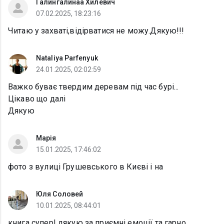
Галингалинаа Хилевич
07.02.2025, 18:23:16
Читаю у захваті,відірватися не можу.Дякую!!!
Nataliya Parfenyuk
24.01.2025, 02:02:59
Важко буває твердим деревам під час бурі...
Цікаво що далі
Дякую
Марія
15.01.2025, 17:46:02
фото з вулиці Грушевського в Києві і на
Юля Соловей
10.01.2025, 08:44:01
книга супер! дякую за приємні емоції та гарно