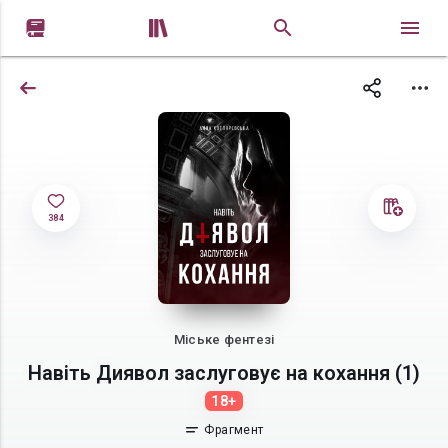


384
Міське фентезі
Навіть Диявол заслуговує на кохання (1)
18+
Фрагмент