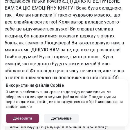
сподіваюся тільки початок...)))) ДЯКУЮ ВЕЛИЧЕЗНЕ
ВАМ ЗА ЦЮ ЕМОЦІЙНУ КНИГУ! Вона була складною,
так... Але ви написали її такою чудовою мовою... що
все сприйнялося легко! Коли автор вкладає усього
себе це відучувається дуже! Ви справді смілива
людина, бо наважилися показати церкву з різних
боків, як і самого Люцифера! Ви кажете дякую нам, а
ми кажемо ДЯКУЮ ВАМ за те, що все це розповіли!
Глибокі думки! Було і гаряче, і моторошно... Купа
емоцій, які ще довго будуть жити в мені! Я вас
обожнюю! Фентезі до цього часу не читала, але тепер
з нетерпінням чекаю на продовження цієї історії))))
Бажаю натхнення та кохання!
Використання файлів Cookie
З метою забезпечення кращого досвіду користувача, ми
збираємо та використовуємо файли cookie. Продовжуючи
переглядати наш сайт, ви погоджуєтеся на збір і використання
Анна Котляревська
файлів cookie.
01.09.2019, 12:00:31
Дозволити
Детальніше
Анжела Малиновская
, Я дуже щаслива, що ви
змогли відчути усе, що я вклала в цю книгу!