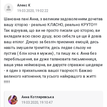
Алекс К
19.03.2020, 19:02:22
Шановна пані Анна, з великим задоволенням дочетав
вашу історію - реально КЛАСНО, реально КРУТО!!!
Так відчував, що ви не просто писали цю історію, ви
вкладали всю свою душу, всю себе,та це ще й довів
ваш епілог. Дякую за безліч приємних емоцій, десь
навіть змушели тремтіти, десь ледве сльозу не
пустив ( блін хоча я мужик) , та пишу як є. Анна без
перебільшення, ви дуже талановита письменниця,
ваша уява неймовірна, ви даруєте справжні шедеври
- я один з прихильників вашої творчості. Бажаю
великого натхнення, та усього найкращого в житті
!!!!!
Анна Котляревська
19.03.2020, 19:10:47