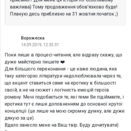
важлива) Тому продовження обов'язково буде!
Планую десь приблизно на 31 жовтня початок ;)
Ворожеска
14.09.2019, 12:35:31
Поки лише в процесі читання, але відразу скажу, що
дуже майстерно пишете ❤️
Для більшого переконання - це каже людина, яка
таку категорію літератури недолюблювала через те,
що акцент ставиться саме на еротику в більшості
своїй, а не на сюжет і логічність емоцій героїв
роману. Мені подобається те, які теми Ви підіймаєте, і
еротика тут є лише доповненням до основної крутої
концепції (це лише на мою скромну думку, але дуже
дякую за це).
Вдало занесло мене на Ваш твір. Буду дочитувати)