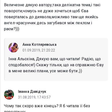
Величезне дякую автору,така делікатна тема,і такі
повороти,чомусь не дуже хочеться щоб Єва
поверталась до диявола,можливо там ще якийсь
ангел-красунчик десь загубився між пеклом і
раєм?)))
Анна Котляревська
01.09.2019, 21:20:22
Інна Альохіна, Дякую вам, що читали! Радію, що
сподобалося!) Скажу тільки, що на справжню Єву
в мене великі плани, усе може бути ;))
Іванна Давідчук
31.08.2019, 17:43:57
Чому так скоро вже кінець? Я б читала її без
перестанку