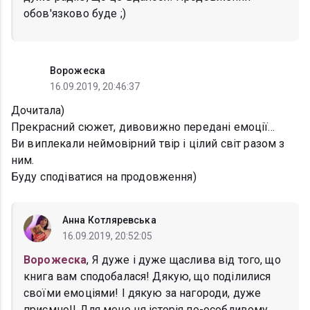
обов'язково буде ;)
Ворожеска
16.09.2019, 20:46:37
Дочитала)
Прекрасний сюжет, дивовижно передані емоції...
Ви виплекали неймовірний твір і цілий світ разом з
ним.
Буду сподіватися на продовження)
Анна Котляревська
16.09.2019, 20:52:05
Ворожеска
, Я дуже і дуже щаслива від того, що
книга вам сподобалася! Дякую, що поділилися
своїми емоціями! І дякую за нагороди, дуже
приємно!! Для мене ця історія по-особливому