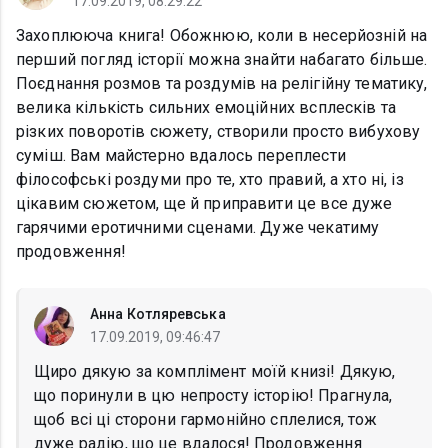
17.09.2019, 08:29:22
Захоплююча книга! Обожнюю, коли в несерйозній на
перший погляд історії можна знайти набагато більше.
Поєднання розмов та роздумів на релігійну тематику,
велика кількість сильних емоційних всплесків та
різких поворотів сюжету, створили просто вибухову
суміш. Вам майстерно вдалось переплести
філософські роздуми про те, хто правий, а хто ні, із
цікавим сюжетом, ще й приправити це все дуже
гарячими еротичними сценами. Дуже чекатиму
продовження!
Анна Котляревська
17.09.2019, 09:46:47
Щиро дякую за комплімент моїй книзі! Дякую,
що поринули в цю непросту історію! Прагнула,
щоб всі ці сторони гармонійно сплелися, тож
дуже радію, що це вдалося! Продовження