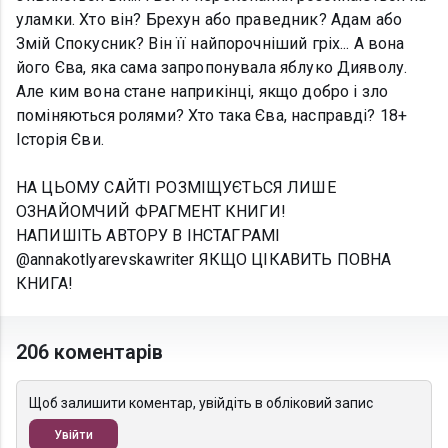
уламки. Хто він? Брехун або праведник? Адам або
Змій Спокусник? Він її найпорочніший гріх... А вона
його Єва, яка сама запропонувала яблуко Дияволу.
Але ким вона стане наприкінці, якщо добро і зло
поміняються ролями? Хто така Єва, насправді? 18+
Історія Єви.
НА ЦЬОМУ САЙТІ РОЗМІЩУЄТЬСЯ ЛИШЕ
ОЗНАЙОМЧИЙ ФРАГМЕНТ КНИГИ!
НАПИШІТЬ АВТОРУ В ІНСТАГРАМІ
@annakotlyarevskawriter ЯКЩО ЦІКАВИТЬ ПОВНА
КНИГА!
206 коментарів
Щоб залишити коментар, увійдіть в обліковий запис
Увійти