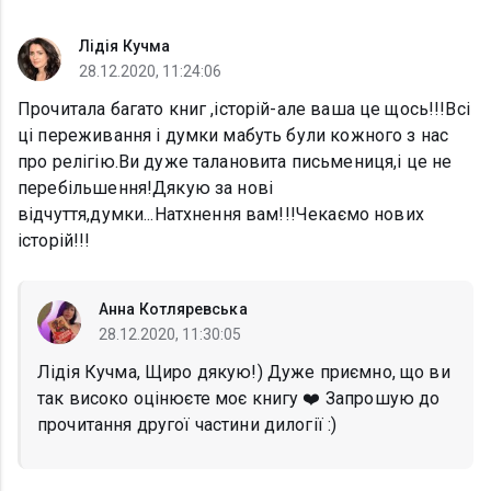
Лідія Кучма
28.12.2020, 11:24:06
Прочитала багато книг ,історій-але ваша це щось!!!Всі
ці переживання і думки мабуть були кожного з нас
про релігію.Ви дуже талановита письмениця,і це не
перебільшення!Дякую за нові
відчуття,думки...Натхнення вам!!!Чекаємо нових
історій!!!
Анна Котляревська
28.12.2020, 11:30:05
Лідія Кучма, Щиро дякую!) Дуже приємно, що ви
так високо оцінюєте моє книгу ❤️ Запрошую до
прочитання другої частини дилогії :)