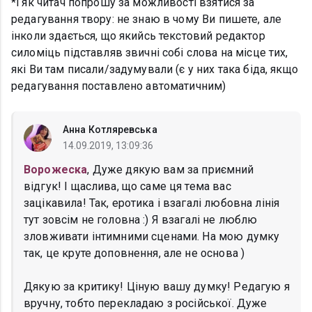
*і як читач попрошу за можливості взятися за
редагування твору: не знаю в чому Ви пишете, але
інколи здається, що якийсь текстовий редактор
силоміць підставляв звичні собі слова на місце тих,
які Ви там писали/задумували (є у них така біда, якщо
редагування поставлено автоматичним)
Анна Котляревська
14.09.2019, 13:09:36
Ворожеска
, Дуже дякую вам за приємний
відгук! І щаслива, що саме ця тема вас
зацікавила! Так, еротика і взагалі любовна лінія
тут зовсім не головна :) Я взагалі не люблю
зловживати інтимними сценами. На мою думку
так, це круте доповнення, але не основа )
Дякую за критику! Ціную вашу думку! Редагую я
вручну, тобто перекладаю з російської. Дуже