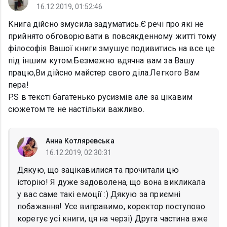
16.12.2019, 01:52:46
Книга дійсно змусила задуматись.Є речі про які не
прийнято обговорювати в повсякденному житті тому
філософія Вашої книги змушує подивитись на все це
під іншим кутом.Безмежно вдячна вам за Вашу
працю,Ви дійсно майстер свого діла.Легкого Вам
пера!
P.S в тексті багатенько русизмів але за цікавим
сюжетом те не настільки важливо.
Анна Котляревська
16.12.2019, 02:30:31
Дякую, що зацікавилися та прочитали цю
історію! Я дуже задоволена, що вона викликала
у вас саме такі емоції :) Дякую за приємні
побажання! Усе виправимо, коректор поступово
корегує усі книги, ця на черзі) Друга частина вже