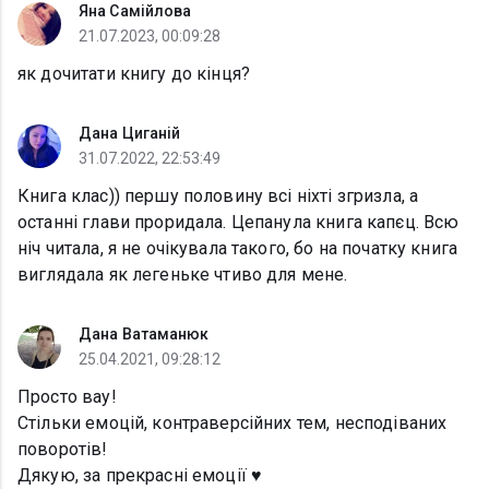
Яна Самійлова
21.07.2023, 00:09:28
як дочитати книгу до кінця?
Дана Циганій
31.07.2022, 22:53:49
Книга клас)) першу половину всі ніхті згризла, а
останні глави проридала. Цепанула книга капєц. Всю
ніч читала, я не очікувала такого, бо на початку книга
виглядала як легеньке чтиво для мене.
Дана Ватаманюк
25.04.2021, 09:28:12
Просто вау!
Стільки емоцій, контраверсійних тем, несподіваних
поворотів!
Дякую, за прекрасні емоції ♥️