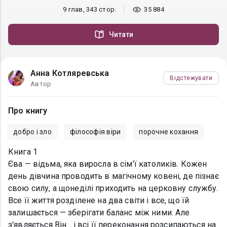
9 глав, 343 стор.
35 884
Читати
Анна Котляревська
Відстежувати
Автор
Про книгу
добро і зло
філософія віри
порочне кохання
Книга 1
Єва — відьма, яка виросла в сім'ї католиків. Кожен
день дівчина проводить в магічному ковені, де пізнає
свою силу, а щонеділі приходить на церковну службу.
Все її життя розділене на два світи і все, що їй
залишається — зберігати баланс між ними. Але
з'являється Він... і всі її переконання розсипаються на