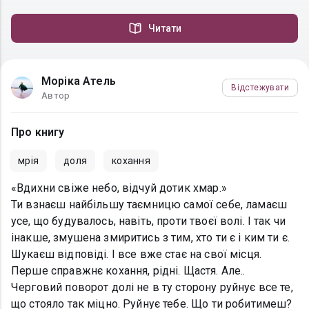
Читати
Моріка Атель
Відстежувати
Автор
Про книгу
мрія
доля
кохання
«Вдихни свіже небо, відчуй дотик хмар.»
Ти взнаєш найбільшу таємницю самої себе, ламаєш
усе, що будувалось, навіть, проти твоєї волі. І так чи
інакше, змушена змиритись з тим, хто ти є і ким ти є.
Шукаєш відповіді. І все вже стає на свої місця.
Перше справжнє кохання, рідні. Щастя. Але..
Черговий поворот долі не в ту сторону руйнує все те,
що стояло так міцно. Руйнує тебе. Що ти робитимеш?