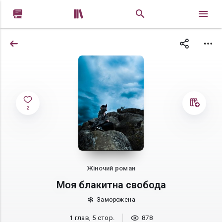


2
Жіночий роман
Моя блакитна свобода
Заморожена
1 глав, 5 стор.
878