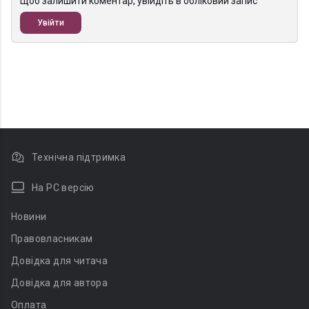
Щоб залишити коментар, увійдіть в обліковий запис
Увійти
Технічна підтримка
На PC версію
Новини
Правовласникам
Довідка для читача
Довідка для автора
Оплата