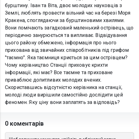
бурштину. Іван та Віта, двоє молодих науковців з
Землі, люблять провести вільний час на березі Моря
Кракена, споглядаючи за бурштиновими хвилями.
Вони помічають загадковий маленький острівець, що
періодично занурюється та випливає. Відвідування
цього району обмежено, інформація про нього
прихована від звичайних співробітників під грифом
"таємно". Яка таємниця криється за цим острівцем?
Чому керівництво Станції приховує крихти
інформації, які має? Все таємне та приховане
приваблює допитливих молодих вчених.
Скориставшись відсутністю керівника на станції,
молоді люди вирішили самостійно дослідити цей
феномен. Яку ціну вони заплатять за відповідь?
0 коментарів