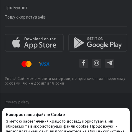
Про Букнет
Пошук користувачів
Увага! Сайт може містити матеріали, не призначені для перегляду
особами, які не досягли 18 років!
Privacy policy
Угода користувача
Використання файлів Cookie
Політика конфіденційності
З метою забезпечення кращого досвіду користувача, ми
збираємо та використовуємо файли cookie. Продовжуючи
Правила публікації авторського контенту
переглядати наш сайт, ви погоджуєтеся на збір і використання