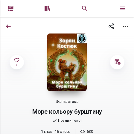


8
Фантастика
Море кольору бурштину
Повний текст
1 глав, 16 стор.
630