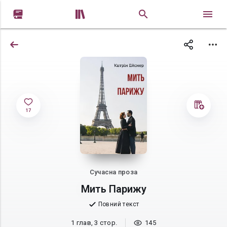


17
Сучасна проза
Мить Парижу
Повний текст
1 глав, 3 стор.
145