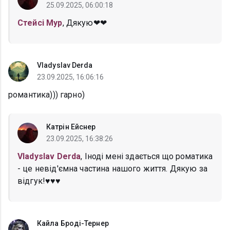
25.09.2025, 06:00:18
Стейсі Мур
, Дякую❤❤
Vladyslav Derda
23.09.2025, 16:06:16
романтика))) гарно)
Катрін Ейснер
23.09.2025, 16:38:26
Vladyslav Derda
, Іноді мені здається що роматика
- це невід'ємна частина нашого життя. Дякую за
відгук!♥️♥️♥️
Кайла Броді-Тернер