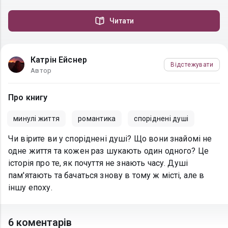
Читати
Катрін Ейснер
Відстежувати
Автор
Про книгу
минулі життя
романтика
споріднені душі
Чи вірите ви у споріднені душі? Що вони знайомі не
одне життя та кожен раз шукають один одного? Це
історія про те, як почуття не знають часу. Душі
пам'ятають та бачаться знову в тому ж місті, але в
іншу епоху.
6 коментарів