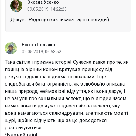
Оксана Усенко
09.05.2019, 14:22:25
Дякую. Рада що викликала гарні спогади:)
Віктор Полянко
09.05.2019, 06:53:52
Така світла і приємна історія! Сучасна казка про те, як
принц із вірним конем врятував принцесу від
ревучого дракона з двома посіпаками. І ще
сподобалася багатогранність, як з любов'ю описана
наша природа, неймовірні відчуття, які вона дарує, і
не забули про соціальний аспект, що в людей часом
немає поваги до чужої гідності або власності, яку
вони намагаються сплюндрувати, але тікають мов ті
щурі, щойно відчують, що за це доведеться
розплачуватися.
Чудовий твір!