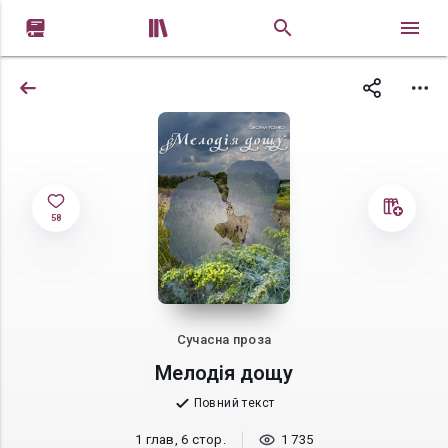


58
Сучасна проза
Мелодія дощу
Повний текст
1 глав, 6 стор.
1 735