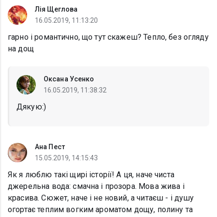
Лія Щеглова
16.05.2019, 11:13:20
гарно і романтично, що тут скажеш? Тепло, без огляду
на дощ
Оксана Усенко
16.05.2019, 11:38:32
Дякую:)
Ана Пест
15.05.2019, 14:15:43
Як я люблю такі щирі історії! А ця, наче чиста
джерельна вода: смачна і прозора. Мова жива і
красива. Сюжет, наче і не новий, а читаєш - і душу
огортає теплим вогким ароматом дощу, полину та