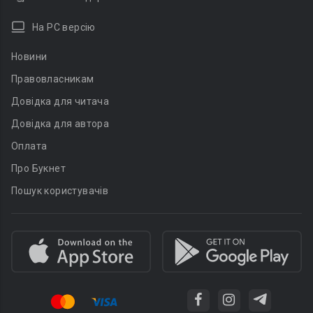
На PC версію
Новини
Правовласникам
Довідка для читача
Довідка для автора
Оплата
Про Букнет
Пошук користувачів