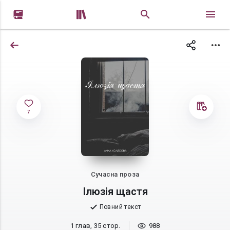


7
Сучасна проза
Ілюзія щастя
Повний текст
1 глав, 35 стор.
988