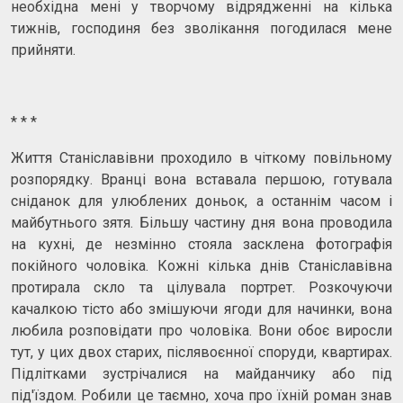
необхідна мені у творчому відрядженні на кілька
тижнів, господиня без зволікання погодилася мене
прийняти.
* * *
Життя Станіславівни проходило в чіткому повільному
розпорядку. Вранці вона вставала першою, готувала
сніданок для улюблених доньок, а останнім часом і
майбутнього зятя. Більшу частину дня вона проводила
на кухні, де незмінно стояла засклена фотографія
покійного чоловіка. Кожні кілька днів Станіславівна
протирала скло та цілувала портрет. Розкочуючи
качалкою тісто або змішуючи ягоди для начинки, вона
любила розповідати про чоловіка. Вони обоє виросли
тут, у цих двох старих, післявоєнної споруди, квартирах.
Підлітками зустрічалися на майданчику або під
під'їздом. Робили це таємно, хоча про їхній роман знав