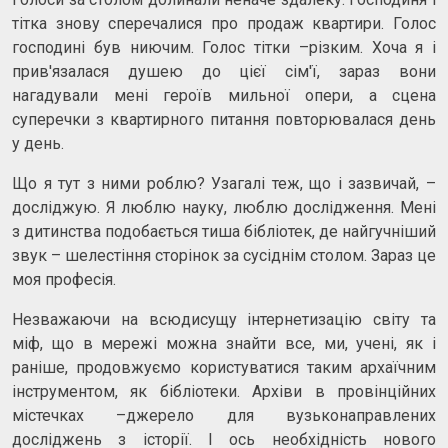
тітка знову сперечалися про продаж квартири. Голос
господині був ниючим. Голос тітки –різким. Хоча я і
прив'язалася душею до цієї сім'ї, зараз вони
нагадували мені героїв мильної опери, а сцена
суперечки з квартирного питання повторювалася день
у день.
Що я тут з ними роблю? Узагалі теж, що і зазвичай, –
досліджую. Я люблю науку, люблю дослідження. Мені
з дитинства подобається тиша бібліотек, де найгучніший
звук – шелестіння сторінок за сусіднім столом. Зараз це
моя професія.
Незважаючи на всюдисущу інтернетизацію світу та
міф, що в мережі можна знайти все, ми, учені, як і
раніше, продовжуємо користуватися таким архаїчним
інструментом, як бібліотеки. Архіви в провінційних
містечках –джерело для вузьконаправлених
досліджень з історії. І ось необхідність нового