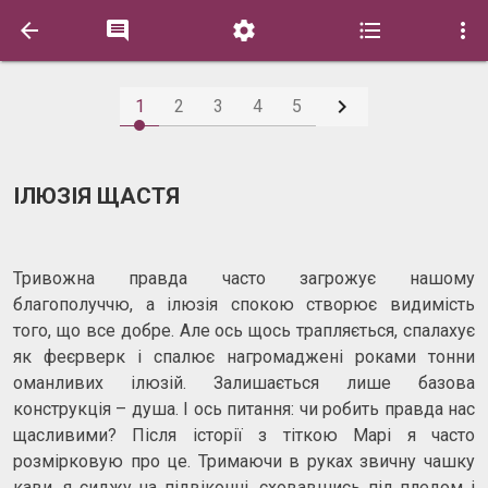






1
2
3
4
5
ІЛЮЗІЯ ЩАСТЯ
Тривожна правда часто загрожує нашому
благополуччю, а ілюзія спокою створює видимість
того, що все добре. Але ось щось трапляється, спалахує
як феєрверк і спалює нагромаджені роками тонни
оманливих ілюзій. Залишається лише базова
конструкція – душа. І ось питання: чи робить правда нас
щасливими? Після історії з тіткою Марі я часто
розмірковую про це. Тримаючи в руках звичну чашку
кави, я сиджу на підвіконні, сховавшись під пледом і