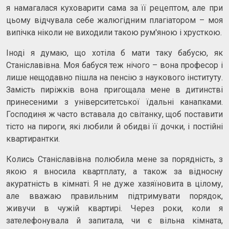
я намагалася куховарити сама за її рецептом, але при
цьому відчувала себе жалюгідним плагіатором – моя
випічка ніколи не виходили такою рум'яною і хрусткою.
Іноді я думаю, що хотіла б мати таку бабусю, як
Станіславівна. Моя бабуся теж нічого – вона професор і
лише нещодавно пішла на пенсію з наукового інституту.
Замість пиріжків вона пригощала мене в дитинстві
принесеними з університетської їдальні канапками.
Господиня ж часто вставала до світанку, щоб поставити
тісто на пироги, які любили й обидві її дочки, і постійні
квартирантки.
Колись Станіславівна полюбила мене за порядність, з
якою я вносила квартплату, а також за відносну
акуратність в кімнаті. Я не дуже хазяїновита в цілому,
але вважаю правильним підтримувати порядок,
живучи в чужій квартирі. Через роки, коли я
зателефонувала й запитала, чи є вільна кімната,