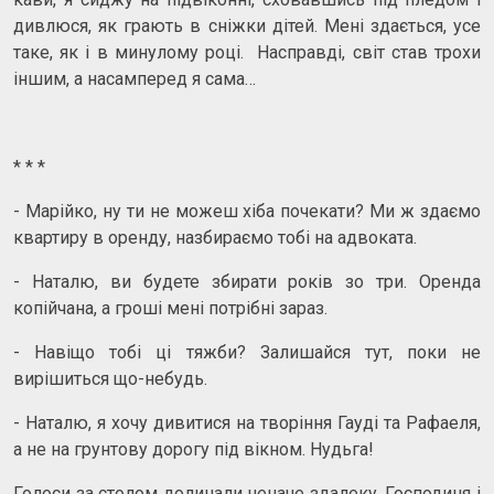
дивлюся, як грають в сніжки дітей. Мені здається, усе
таке, як і в минулому році. Насправді, світ став трохи
іншим, а насамперед я сама…
* * *
- Марійко, ну ти не можеш хіба почекати? Ми ж здаємо
квартиру в оренду, назбираємо тобі на адвоката.
- Наталю, ви будете збирати років зо три. Оренда
копійчана, а гроші мені потрібні зараз.
- Навіщо тобі ці тяжби? Залишайся тут, поки не
вирішиться що-небудь.
- Наталю, я хочу дивитися на творіння Гауді та Рафаеля,
а не на грунтову дорогу під вікном. Нудьга!
Голоси за столом долинали неначе здалеку. Господиня і