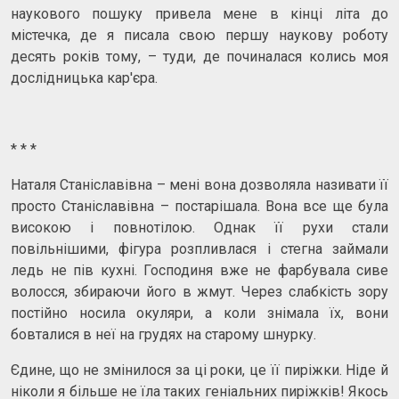
наукового пошуку привела мене в кінці літа до
містечка, де я писала свою першу наукову роботу
десять років тому, – туди, де починалася колись моя
дослідницька кар'єра.
* * *
Наталя Станіславівна – мені вона дозволяла називати її
просто Станіславівна – постарішала. Вона все ще була
високою і повнотілою. Однак її рухи стали
повільнішими, фігура розпливлася і стегна займали
ледь не пів кухні. Господиня вже не фарбувала сиве
волосся, збираючи його в жмут. Через слабкість зору
постійно носила окуляри, а коли знімала їх, вони
бовталися в неї на грудях на старому шнурку.
Єдине, що не змінилося за ці роки, це її пиріжки. Ніде й
ніколи я більше не їла таких геніальних пиріжків! Якось