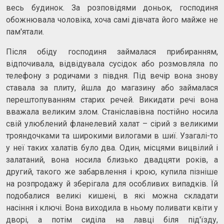
весь будинок. За розповідями доньок, господиня
обожнювала чоловіка, хоча самі дівчата його майже не
пам'ятали.
Після обіду господиня займалася прибиранням,
відпочивала, відвідувала сусідок або розмовляла по
телефону з родичами з півдня. Під вечір вона знову
ставала за плиту, йшла до магазину або займалася
перештопуванням старих речей. Викидати речі вона
вважала великим злом. Станіславівна постійно носила
свій улюблений фланелевий халат – сірий з великими
трояндочками та широкими вилогами в шиї. Узагалі-то
у неї таких халатів було два. Один, місцями вицвілий і
залатаний, вона носила близько двадцяти років, а
другий, такого же забарвлення і крою, купила пізніше
на розпродажу й зберігала для особливих випадків. Їй
подобалися великі кишені, в які можна складати
насіння і ключі. Вона виходила в ньому поливати квіти у
дворі, а потім сиділа на лавці біля під'їзду,