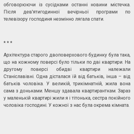
обговорюючи із сусідками останні новини містечка.
Після дев'ятигодинної вечірньої програми по
телевізору господиня незмінно лягала спати.
* * *
Архітектура старого двоповерхового будинку була така,
що на кожному поверсі було тільки по дві квартири. На
другому поверсі обидві квартири належали
Станіславівні. Одна дісталася їй від батьків, інша – від
батьків чоловіка. У великій, трикімнатній, жила вона
сама з доньками. Меншу здавала квартиранткам. Зараз
у маленькій квартирі жили я і тітонька, сестра покійного
чоловіка господині. У кожної з нас була окрема кімната.