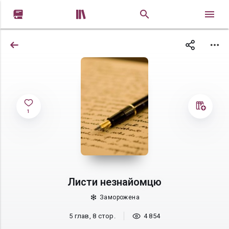


1
Листи незнайомцю
Заморожена
5 глав, 8 стор.
4 854