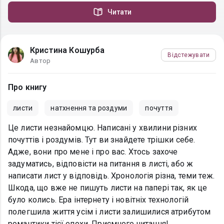
Читати
Кристина Кошурба
Відстежувати
Автор
Про книгу
листи
натхнення та роздуми
почуття
Це листи незнайомцю. Написані у хвилини різних
почуттів і роздумів. Тут ви знайдете трішки себе.
Адже, вони про мене і про вас. Хтось захоче
задуматись, відповісти на питання в листі, або ж
написати лист у відповідь. Хронологія різна, теми теж.
Шкода, що вже не пишуть листи на папері так, як це
було колись. Ера інтернету і новітніх технологій
полегшила життя усім і листи залишилися атрибутом
романтики тієї епохи. Приємного читання!