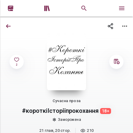


2
Сучасна проза
#короткіІсторіїпрокохання
18+
Заморожена
21 глав, 20 стор.
210