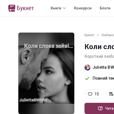
Книги
Конкурси
Блоги
Букнет
Любовні
Коли сло
Короткий люб
Julietta BW
Повний тек
15
Чита