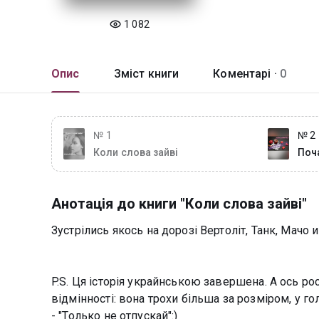
1 082
Опис
Зміст книги
Коментарі ·
0
№ 1
№ 2
Коли слова зайві
Початок чогос
Люб
Анотація до книги "Коли слова зайві"
Зустрілись якось на дорозі Вертоліт, Танк, Мачо
P.S. Ця історія украйнською завершена. А ось ро
відмінності: вона трохи більша за розміром, у го
- "Только не отпускай":)