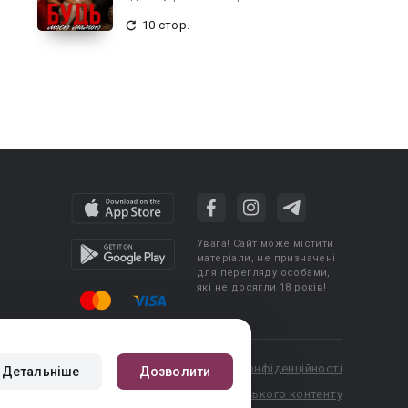
10 стор.
Увага! Сайт може містити
матеріали, не призначені
для перегляду особами,
які не досягли 18 років!
cy
Угода користувача
Політика конфіденційності
Детальніше
Дозволити
booknet.com
Правила публікації авторського контенту