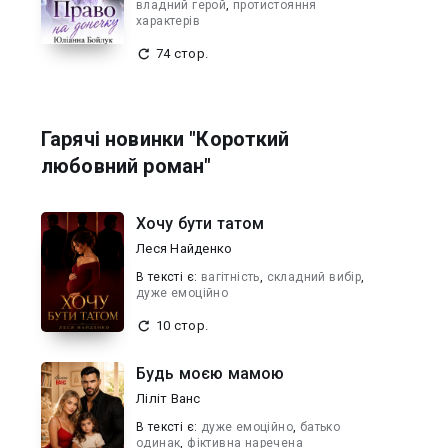
владний герой
,
протистояння
характерів
74 стор.
Гарячі новинки "Короткий
любовний роман"
Хочу бути татом
Леся Найденко
В текcті є:
вагітність
,
складний вибір
,
дуже емоційно
10 стор.
Будь моєю мамою
Ліліт Ванс
В текcті є:
дуже емоційно
,
батько
одинак
,
фіктивна наречена