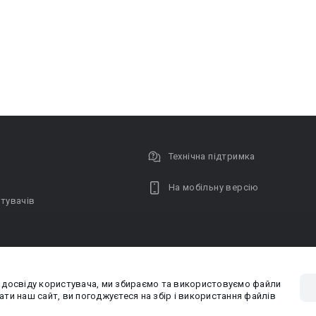
Технічна підтримка
На мобільну версію
тувачів
 досвіду користувача, ми збираємо та використовуємо файли
Privacy poli
ти наш сайт, ви погоджуєтеся на збір і використання файлів
PR-вiддiл: pr@