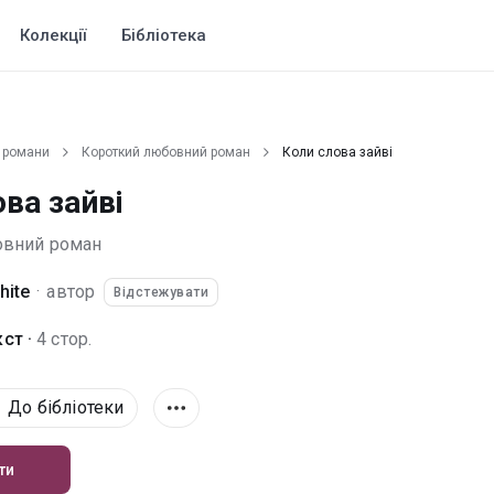
Колекції
Бібліотека
 романи
Короткий любовний роман
Коли слова зайві
ва зайві
овний роман
hite
·
автор
Відстежувати
ст ·
4 стор.
До бібліотеки
ти