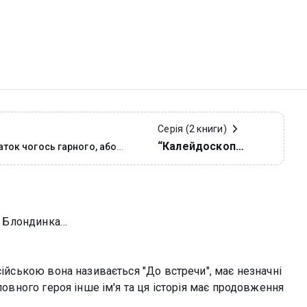
Серія (2 книги)
“Калейдоскоп
ь гарного, або
ов з присмаком кориці
зустрічей у твоєму
місті”
 и Блондинка…
сійською вона називається "До встречи", має незначні
ловного героя інше ім'я та ця історія має продовження