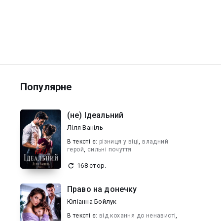
Популярне
(не) Ідеальний
Ліля Ваніль
В текcті є:
різниця у віці
,
владний
герой
,
сильні почуття
168 стор.
Право на донечку
Юліанна Бойлук
В текcті є:
від кохання до ненависті
,