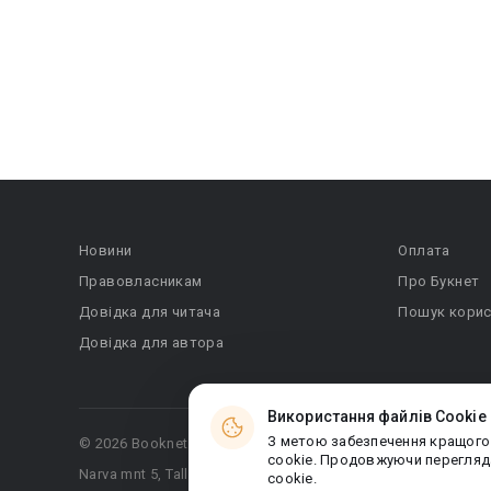
Новини
Оплата
Правовласникам
Про Букнет
Довідка для читача
Пошук корис
Довідка для автора
Використання файлів Cookie
З метою забезпечення кращого
© 2026 Booknet. Всі права захищено.
cookie. Продовжуючи перегляда
Narva mnt 5, Tallinn 10117, Естонія
cookie.