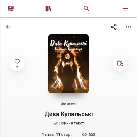


6
Фентезі
Дива Купальські
Повний текст
1 глав, 11 стор.
653