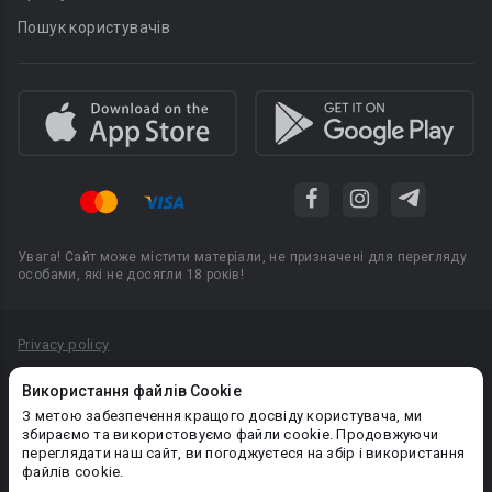
Пошук користувачів
Увага! Сайт може містити матеріали, не призначені для перегляду
особами, які не досягли 18 років!
Privacy policy
Угода користувача
Використання файлів Cookie
Політика конфіденційності
З метою забезпечення кращого досвіду користувача, ми
збираємо та використовуємо файли cookie. Продовжуючи
Правила публікації авторського контенту
переглядати наш сайт, ви погоджуєтеся на збір і використання
файлів cookie.
PR-вiддiл: pr@booknet.com