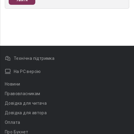
Увійти
Технічна підтримка
На PC версію
Новини
Правовласникам
Довідка для читача
Довідка для автора
Оплата
Про Букнет