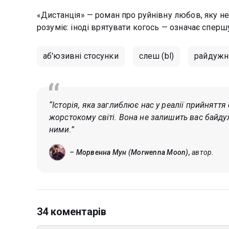
«Дистанція» — роман про руйнівну любов, яку нем
розуміє: іноді врятувати когось — означає спер
аб'юзивні стосунки
слеш (bl)
райдужні
“Історія, яка заглиблює нас у реалії прийнятт
жорстокому світі. Вона не залишить вас байдуж
ними.”
– Морвенна Мун (Morwenna Moon),
автор.
34 коментарів