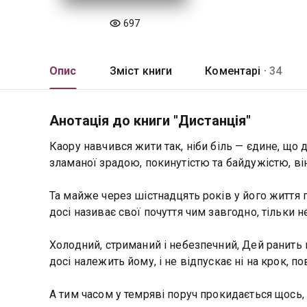
697
Опис
Зміст книги
Коментарі ·
34
Анотація до книги "Дистанція"
Каору навчився жити так, ніби біль — єдине, що д
зламаної зрадою, покинутістю та байдужістю, він
Та майже через шістнадцять років у його життя п
досі називає свої почуття чим завгодно, тільки н
Холодний, стриманий і небезпечний, Дей ранить н
досі належить йому, і не відпускає ні на крок, п
А тим часом у темряві поруч прокидається щось, щ