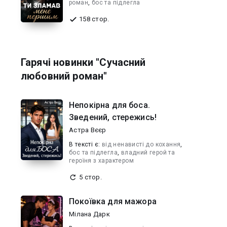
роман
,
бос та підлегла
158 стор.
Гарячі новинки "Сучасний
любовний роман"
Непокірна для боса.
Зведений, стережись!
Астра Вєєр
В текcті є:
від ненависті до кохання
,
бос та підлегла
,
владний герой та
героїня з характером
5 стор.
Покоївка для мажора
Мілана Дарк