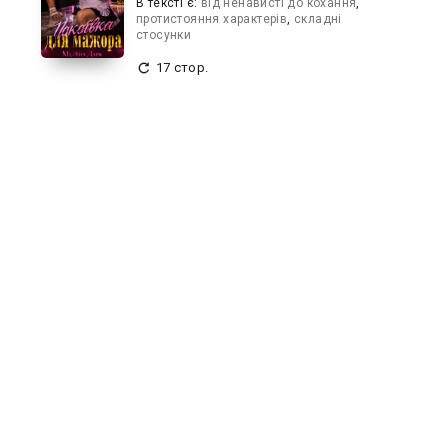
В текcті є:
від ненависті до кохання
,
протистояння характерів
,
складні
стосунки
17 стор.