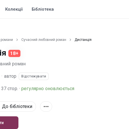
Колекції
Бібліотека
 романи
Сучасний любовний роман
Дистанція
ія
18+
овний роман
·
автор
Відстежувати
37 стор.
·
регулярно оновлюється
До бібліотеки
ти