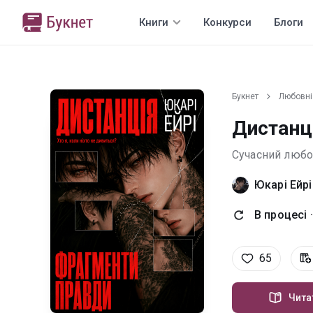
Книги
Конкурси
Блоги
Букнет
Любовні
Дистанц
Сучасний люб
Юкарі Ейрі
В процесі ·
65
Чита