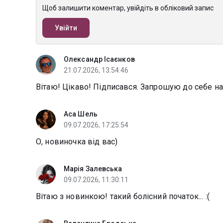
Щоб залишити коментар, увійдіть в обліковий запис
Увійти
Олександр Ісаєнков
21.07.2026, 13:54:46
Вітаю! Цікаво! Підписався. Запрошую до себе на
Аса Шель
09.07.2026, 17:25:54
О, новиночка від вас)
Марія Залевська
09.07.2026, 11:30:11
Вітаю з новинкою! такий болісний початок... :(