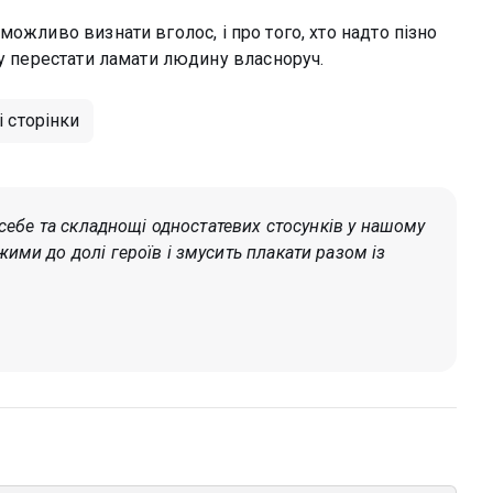
ожливо визнати вголос, і про того, хто надто пізно
шу перестати ламати людину власноруч.
 сторінки
я себе та складнощі одностатевих стосунків у нашому
ими до долі героїв і змусить плакати разом із