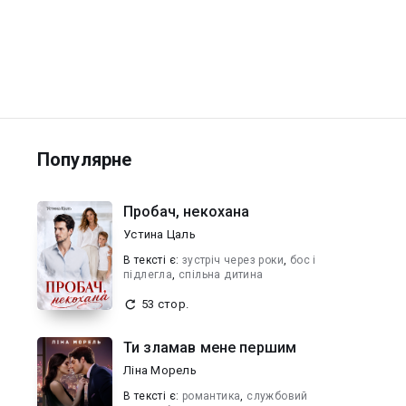
Популярне
Пробач, некохана
Устина Цаль
В текcті є:
зустріч через роки
,
бос і
підлегла
,
спільна дитина
53 стор.
Ти зламав мене першим
Ліна Морель
В текcті є:
романтика
,
службовий