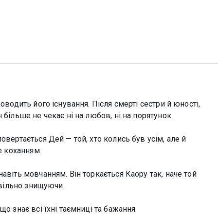
оводить його існування. Після смерті сестри й юності,
 більше не чекає ні на любов, ні на порятунок.
овертається Дей — той, хто колись був усім, але й
е коханням.
авіть мовчанням. Він торкається Каору так, наче той
овільно знищуючи.
о знає всі їхні таємниці та бажання.