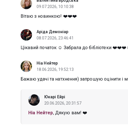
Валентина Бродська
09.07.2026, 10:10:38
Вітаю з новинкою! ❤️❤️❤️
Аріда Демоніар
08.07.2026, 23:46:41
Цікавий початок ☺️ Забрала до бібліотеки ❤️❤️❤
Ніа Нейтер
18.06.2026, 19:52:13
Бажаю удачі та натхнення) запрошую оцінити і мі
Юкарі Ейрі
20.06.2026, 20:31:57
Ніа Нейтер
, Дякую вам! ❤️