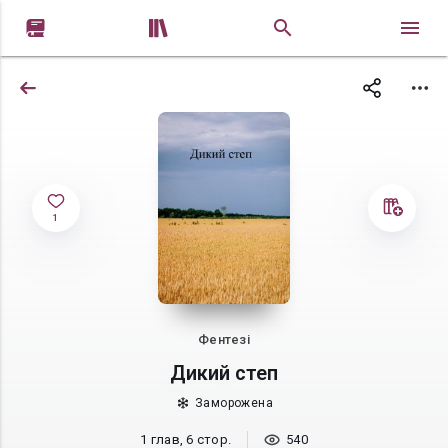


1
Фентезі
Дикий степ
Заморожена
1 глав, 6 стор.
540