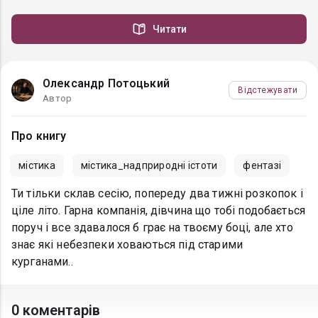
Читати
Олександр Потоцький
Відстежувати
Автор
Про книгу
містика
містика_надприродні істоти
фентазі
Ти тільки склав сесію, попереду два тижні розкопок і
ціле літо. Гарна компанія, дівчина що тобі подобається
поруч і все здавалося б грає на твоєму боці, але хто
знає які небезпеки ховаються під старими
курганами..
0 коментарів