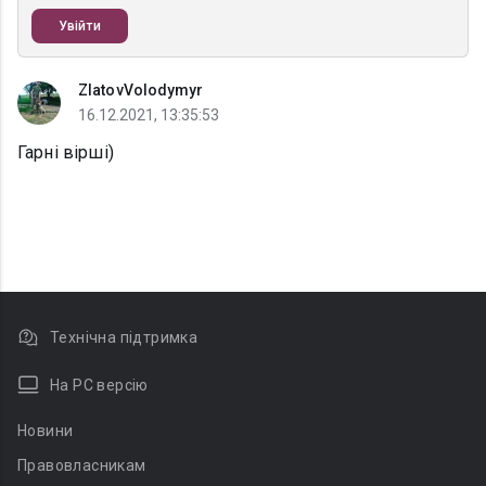
Увійти
ZlatovVolodymyr
16.12.2021, 13:35:53
Гарні вірші)
Технічна підтримка
На PC версію
Новини
Правовласникам