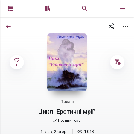


1
Поезія
Цикл "Еротичні мрії"
Повний текст
1 глав, 2 стор.
1 018