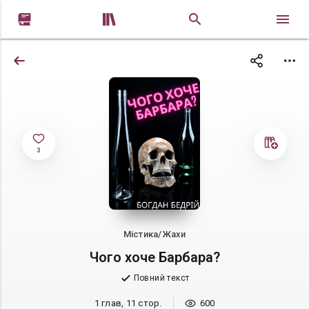


3
Містика/Жахи
Чого хоче Барбара?
Повний текст
1 глав, 11 стор.
600