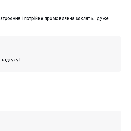
зтроєння і потрійне промовляння заклять... дуже
 відгуку!