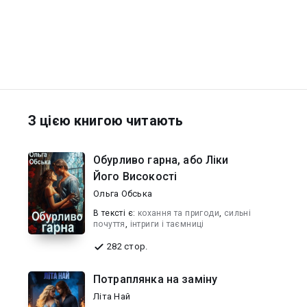
З цією книгою читають
Обурливо гарна, або Ліки
Його Високості
Ольга Обська
В текcті є:
кохання та пригоди
,
сильні
почуття
,
інтриги і таємниці
282 стор.
Потраплянка на заміну
Літа Най