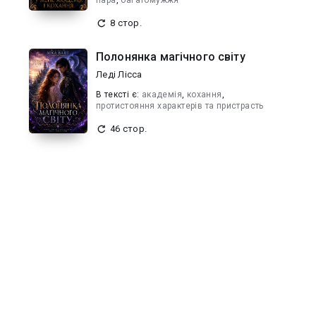
пара
,
багатомужжя
8 стор.
Полонянка магічного світу
Леді Лісса
В текcті є:
академія
,
кохання
,
протистояння характерів та пристрасть
46 стор.