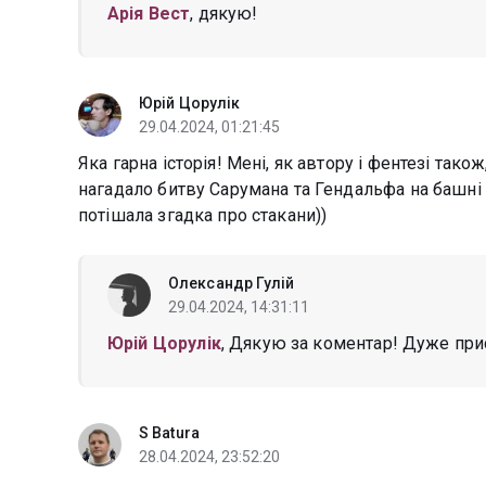
Арія Вест
, дякую!
Юрій Цорулік
29.04.2024, 01:21:45
Яка гарна історія! Мені, як автору і фентезі так
нагадало битву Сарумана та Гендальфа на башні 
потішала згадка про стакани))
Олександр Гулій
29.04.2024, 14:31:11
Юрій Цорулік
, Дякую за коментар! Дуже при
S Batura
28.04.2024, 23:52:20