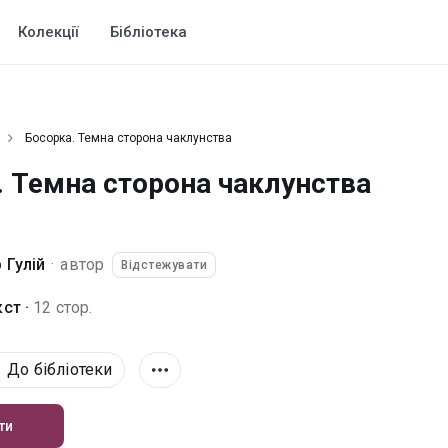
Колекції
Бібліотека
Босорка. Темна сторона чаклунства
. Темна сторона чаклунства
 Гулій
·
автор
Відстежувати
ст ·
12 стор.
До бібліотеки
ти