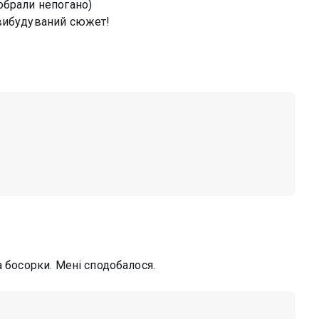
обрали непогано)
 вибудуваний сюжет!
а босорки. Мені сподобалося.