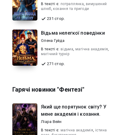
В текcті є:
потраплянка
,
вимушений
шлюб
,
кохання та пригоди
231 стор.
Відьма нелегкої поведінки
Олена Гуйда
В текcті є:
відьма
,
магічна академія
,
магічний турнір
271 стор.
Гарячі новинки "Фентезі"
Який ще порятунок світу? У
мене академія і кохання.
Ліара Вейн
В текcті є:
магічна академія
,
істина