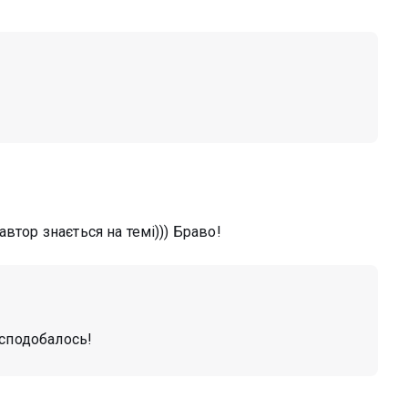
втор знається на темі))) Браво!
 сподобалось!