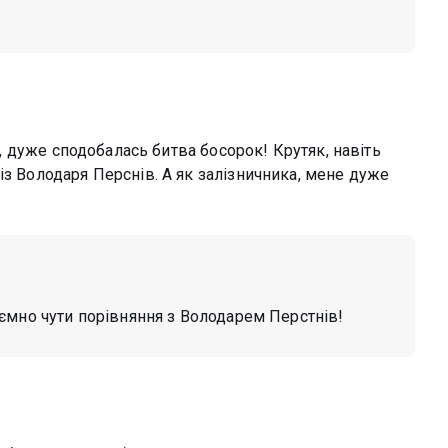
ож, дуже сподобалась битва босорок! Крутяк, навіть
із Володаря Перснів. А як залізничника, мене дуже
ємно чути порівняння з Володарем Перстнів!