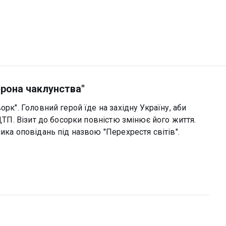
орона чаклунства"
орк". Головний герой їде на західну Україну, аби
 ДТП. Візит до босорки повністю змінює його життя.
ика оповідань під назвою "Перехрестя cвітів".