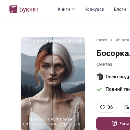
Книги
Конкурси
Блоги
Букнет
Фентезі
Босорка
Фентезі
Олександр
Повний тек
36
Чита