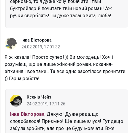
серйозно, то я дуже хочу побачити і твій
буктрейлер й почитати твій новий роман! Аж
ручки сверблять! Ти дуже талановита, люба!
Інка Вікторова
24.02.2019, 17:01:32
Я ж казала! Просто супер! )) Ви молодець! Хоч і
розумієш, що це лише жіночий роман, кохання-
зітхання і все таке... Та все одно захотілося прочитати.
)) Гарна робота!
Ксенія Чейз
24.02.2019, 17:11:26
Інка Вікторова
, Дякую! Дуже рада, що
сподобалося! Приємно! Ще лише вчуся! Тут дещо
забула зробити, але про це буду мовчати. Вже