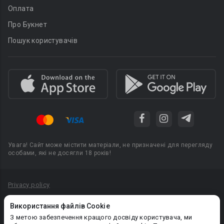
Оплата
Про Букнет
Пошук користувачів
Увага! Сайт може містити матеріали, не призначені для перегляду
особами, які не досягли 18 років!
Privacy policy
Угода користувача
Використання файлів Cookie
Політика конфіденційності
З метою забезпечення кращого досвіду користувача, ми