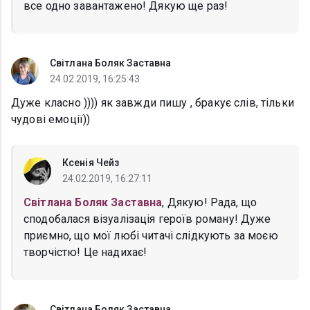
все одно завантажено! Дякую ще раз!
Світлана Боляк Заставна
24.02.2019, 16:25:43
Дуже класно )))) як завжди пишу , бракує слів, тільки
чудові емоції))
Ксенія Чейз
24.02.2019, 16:27:11
Світлана Боляк Заставна
, Дякую! Рада, що
сподобалася візуалізація героїв роману! Дуже
приємно, що мої любі читачі слідкують за моєю
творчістю! Це надихає!
Світлана Боляк Заставна