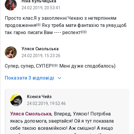
Ніна Кульчицька
24.02.2019, 20:53:41
Просто клас.Я у захопленні.Чекаю з нетерпінням
продовження!!! Яку треба мати фантазію та уяву,щоб
так гарно писати.Вам ---- респект!!!!
Уляся Смольська
24.02.2019, 15:23:26
Супер, супер, СУПЕР!!!! Мені дуже сподобалось)
Показати
3 відповіді
Ксенія Чейз
24.02.2019, 19:52:46
Уляся Смольська
, Вперед, Улясю! Потрібна
якась допомога, звертайся! Ой я тут показала
себе такою всевмійкою! Аж смішно! А якщо