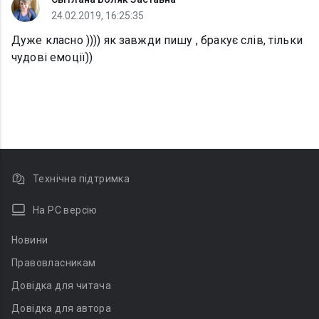
24.02.2019, 16:25:35
Дуже класно )))) як завжди пишу , бракує слів, тільки
чудові емоції))
Технічна підтримка
На PC версію
Новини
Правовласникам
Довідка для читача
Довідка для автора