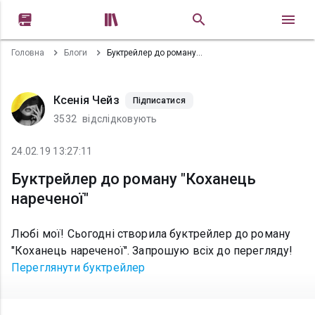


Головна
Блоги
Буктрейлер до роману "Коханець нареченої"
Ксенія Чейз
Підписатися
3532
відслідковують
24.02.19 13:27:11
Буктрейлер до роману "Коханець
нареченої"
Любі мої! Сьогодні створила буктрейлер до роману
"Коханець нареченої". Запрошую всіх до перегляду!
Переглянути буктрейлер