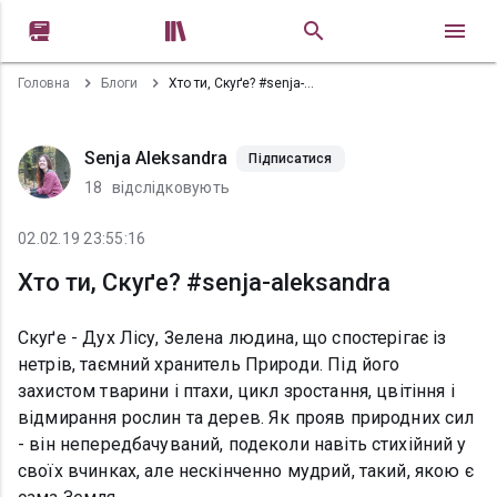


Головна
Блоги
Хто ти, Скуґе? #senja-aleksandra
Senja Aleksandra
Підписатися
18
відслідковують
02.02.19 23:55:16
Хто ти, Скуґе? #senja-aleksandra
Скуґе - Дух Лісу, Зелена людина, що спостерігає із
нетрів, таємний хранитель Природи. Під його
захистом тварини і птахи, цикл зростання, цвітіння і
відмирання рослин та дерев. Як прояв природних сил
- він непередбачуваний, подеколи навіть стихійний у
своїх вчинках, але нескінченно мудрий, такий, якою є