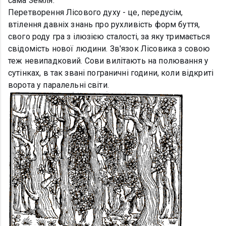
сама Земля.
Перетворення Лісового духу - це, передусім,
втілення давніх знань про рухливість форм буття,
свого роду гра з ілюзією сталості, за яку тримається
свідомість нової людини. Зв'язок Лісовика з совою
теж невипадковий. Сови вилітають на полювання у
сутінках, в так звані пограничні години, коли відкриті
ворота у паралельні світи.