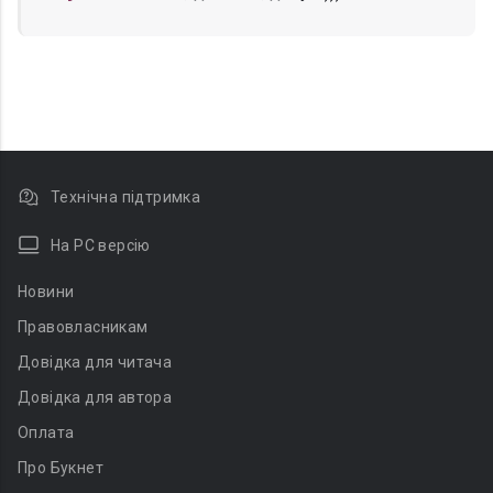
Технічна підтримка
На PC версію
Новини
Правовласникам
Довідка для читача
Довідка для автора
Оплата
Про Букнет