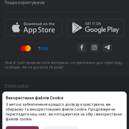
Пошук користувачів
Увага! Сайт може містити матеріали, не призначені для перегляду
особами, які не досягли 18 років!
Privacy policy
Угода користувача
Використання файлів Cookie
Політика конфіденційності
З метою забезпечення кращого досвіду користувача, ми
збираємо та використовуємо файли cookie. Продовжуючи
Правила публікації авторського контенту
переглядати наш сайт, ви погоджуєтеся на збір і використання
файлів cookie.
PR-вiддiл: pr@booknet.com