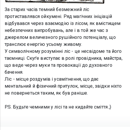
За старих часів темний безмежний ліс
протиставлявся ойкумені. Ряд магічних ініціацій
відбувався через взаємодію із лісом, як вмістищем
небезпечних випробувань, але і в той же час з
джерелом величезного рушійного потенціалу, що
транслює енергію усьому живому.
У символічному розумінні ліс - це несвідоме та його
таємниці. Скуґе виступає в ролі провідника, майстра,
що веде через муки та провокації до духовного
бачення.
Ліс - місце роздумів і усамітнення, що дає
ментальний й фізичний притулок, місце, звідки ніхто
не повернеться таким, як був раніше.
P.S. Будьте чемними у лісі та не кидайте сміття ;)