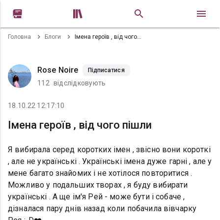


Головна
Блоги
Імена героїв , від чого пішли
Rose Noire
Підписатися
112
відслідковують
18.10.22 12:17:10
Імена героїв , від чого пішли
Я вибирала серед коротких імен , звісно вони короткі
, але не українські . Українські імена дуже гарні , але у
мене багато знайомих і не хотілося повторитися .
Можливо у подальших творах , я буду вибирати
українські . А ще ім'я Рей - може бути і собаче ,
дізналася пару днів назад коли побачила вівчарку