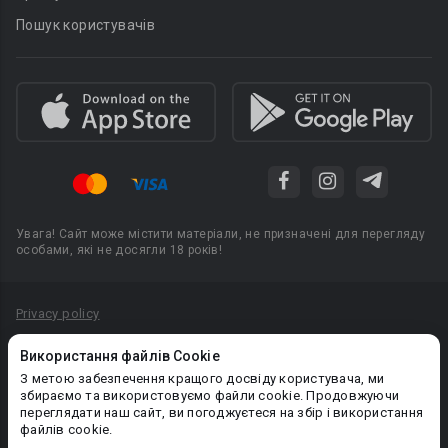
Пошук користувачів
Увага! Сайт може містити матеріали, не призначені для перегляду
особами, які не досягли 18 років!
Privacy policy
Угода користувача
Використання файлів Cookie
Політика конфіденційності
З метою забезпечення кращого досвіду користувача, ми
збираємо та використовуємо файли cookie. Продовжуючи
Правила публікації авторського контенту
переглядати наш сайт, ви погоджуєтеся на збір і використання
файлів cookie.
PR-вiддiл: pr@booknet.com