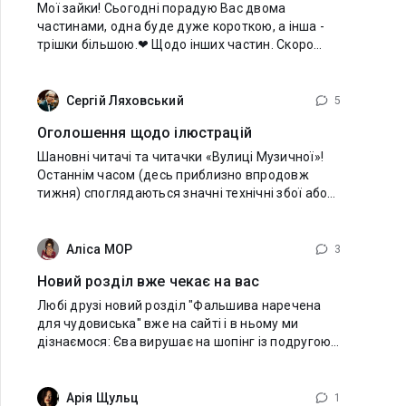
Мої зайки! Сьогодні порадую Вас двома
частинами, одна буде дуже короткою, а інша -
трішки більшою.❤ Щодо інших частин. Скоро
буде фінал... Чому так швидко? Бо я зараз
повністю віддалася створенню пісень і
подальше видання
Сергій Ляховський
5
Оголошення щодо ілюстрацій
Шановні читачі та читачки «Вулиці Музичної»!
Останнім часом (десь приблизно впродовж
тижня) споглядаються значні технічні збої або
прикрі затримки із завантаженням малюнків під
час читання книги, що
Аліса МОР
3
Новий розділ вже чекає на вас
Любі друзі новий розділ "Фальшива наречена
для чудовиська" вже на сайті і в ньому ми
дізнаємося: Єва вирушає на шопінг із подругою
Ксю під наглядом охорони Назара, але в бутику
її перестрівають збанкрутілі й озлоблені
Арія Щульц
1