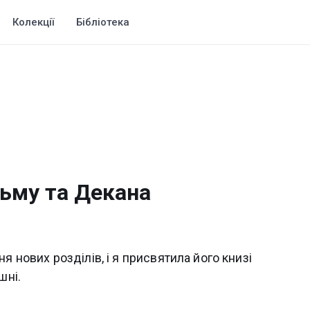
Колекції
Бібліотека
дьму та Декана
я нових розділів, і я присвятила його книзі
шні.