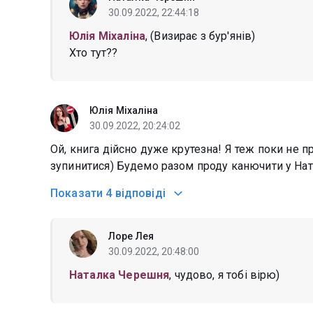
30.09.2022, 22:44:18
Юлія Міхаліна
, (Визирає з бур'янів)
Хто тут??
Юлія Міхаліна
30.09.2022, 20:24:02
Ой, книга дійсно дуже крутезна! Я теж поки не п
зупинитися) Будемо разом проду канючити у Нат
Показати
4 відповіді
Лоре Лея
30.09.2022, 20:48:00
Наталка Черешня
, чудово, я тобі вірю)