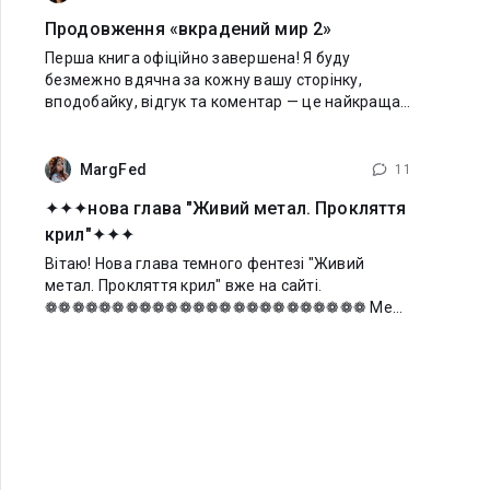
Продовження «вкрадений мир 2»
Перша книга офіційно завершена! Я буду
безмежно вдячна за кожну вашу сторінку,
вподобайку, відгук та коментар — це найкраща
підтримка для мене! Довго томити вас
очікуванням я не збираюся: продовження
«Вкрадений
MargFed
11
✦✦✦нова глава "Живий метал. Прокляття
крил"✦✦✦
Вітаю! Нова глава темного фентезі "Живий
метал. Прокляття крил" вже на сайті.
❁❁❁❁❁❁❁❁❁❁❁❁❁❁❁❁❁❁❁❁❁❁❁❁ Мене
оточили, навели зброю. Судячи по шевронам і
формі – це люди з нашої сім’ї. – Гей, я