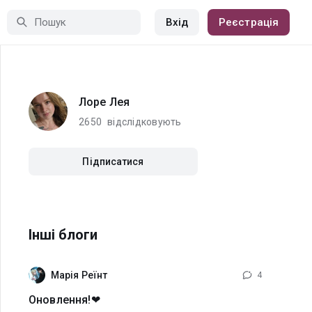
Вхід
Реєстрація
Лоре Лея
2650
відслідковують
Підписатися
Інші блоги
Марія Реїнт
4
Оновлення!❤