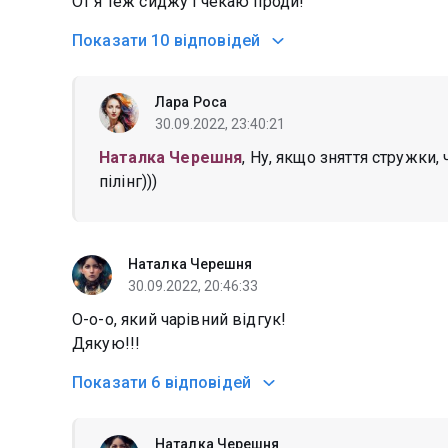
От я теж сиджу і чекаю проди!
Показати
10 відповідей
Лара Роса
30.09.2022, 23:40:21
Наталка Черешня
, Ну, якщо зняття стружки, 
пілінг)))
Наталка Черешня
30.09.2022, 20:46:33
О-о-о, який чарівний відгук!
Дякую!!!
Показати
6 відповідей
Наталка Черешня