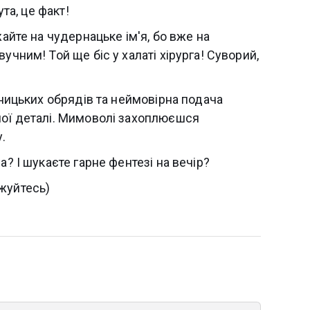
ута, це факт!
жайте на чудернацьке ім'я, бо вже на
учним! Той ще біс у халаті хірурга! Суворий,
чницьких обрядів та неймовірна подача
ної деталі. Мимоволі захоплюєшся
у.
а? І шукаєте гарне фентезі на вечір?
жуйтесь)