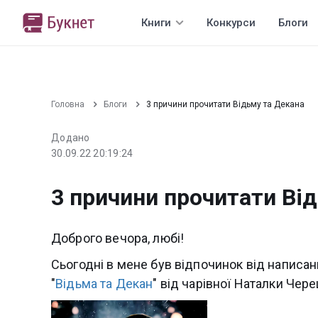
Книги
Конкурси
Блоги
Головна
Блоги
3 причини прочитати Відьму та Декана
Додано
30.09.22 20:19:24
3 причини прочитати Ві
Доброго вечора, любі!
Сьогодні в мене був відпочинок від написанн
"
Відьма та Декан
" від чарівної Наталки Чере