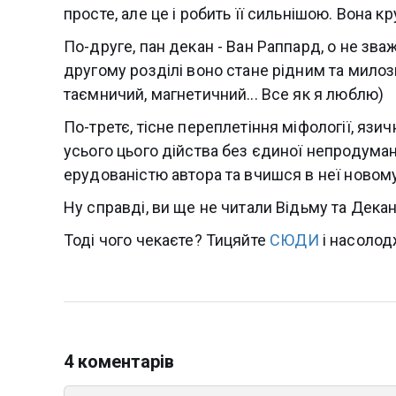
просте, але це і робить її сильнішою. Вона кр
По-друге, пан декан - Ван Раппард, о не зва
другому розділі воно стане рідним та милозв
таємничий, магнетичний... Все як я люблю)
По-третє, тісне переплетіння міфології, язи
усього цього дійства без єдиної непродума
ерудованістю автора та вчишся в неї новом
Ну справді, ви ще не читали Відьму та Декан
Тоді чого чекаєте? Тицяйте
СЮДИ
і насолод
4 коментарів