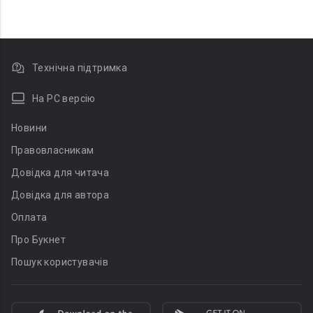
Технічна підтримка
На PC версію
Новини
Правовласникам
Довідка для читача
Довідка для автора
Оплата
Про Букнет
Пошук користувачів