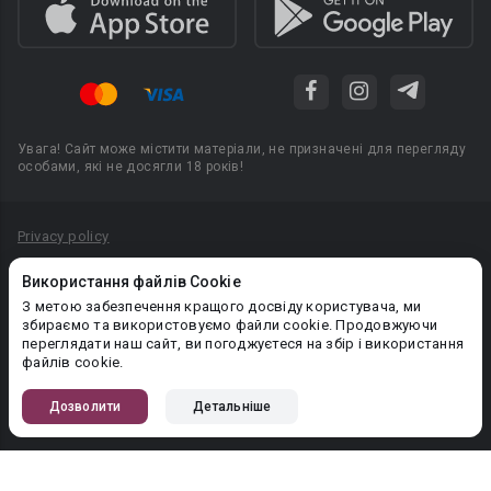
Увага! Сайт може містити матеріали, не призначені для перегляду
особами, які не досягли 18 років!
Privacy policy
Угода користувача
Використання файлів Cookie
Політика конфіденційності
З метою забезпечення кращого досвіду користувача, ми
збираємо та використовуємо файли cookie. Продовжуючи
Правила публікації авторського контенту
переглядати наш сайт, ви погоджуєтеся на збір і використання
файлів cookie.
PR-вiддiл: pr@booknet.com
Дозволити
Детальніше
© 2026 Booknet. Всі права захищено.
Narva mnt 5, Tallinn 10117, Естонія