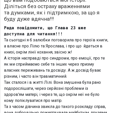
що вам подобаються мої історії.
Діліться без остраху враженнями
та думками, як і підтримкою, за що я
буду дуже вдячна!!!
Рада повідомити, що Глава 23 вже
доступна для читання!!!
Та сьогодні я б залюбки поговорила про героїв книги,
а власне про Лілю та Ярослава, і про що йдеться в
книзі, окрім лінії кохання, звісно ж!
А історія насправді про синдроми, про емоції, про те
як ми сприймаємо себе та інших через призму
власних переживань та досвіду. А ж досвід буває
різним, і часто він травматичний.
Так сталося і в житті Лілі. Вона змушена була рано
подорослішати, через серйозні проблеми із
здоров'ям матері, і через те, що окрім неї не було
кому попіклуватися про матір.
Та з часом дівчина звикла до такого розкладу справ,
вона добровільно пожертвувала майбутнім, друзями,