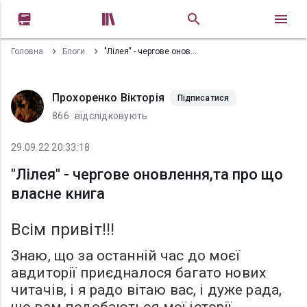


Головна
Блоги
"Лілея" - чергове оновлення,та про що власне книга
Прохоренко Вікторія
Підписатися
866
відслідковують
29.09.22 20:33:18
"Лілея" - чергове оновлення,та про що
власне книга
Всім привіт!!!
Знаю, що за останній час до моєї
авдиторії приєдналося багато нових
читачів, і я радо вітаю вас, і дуже рада,