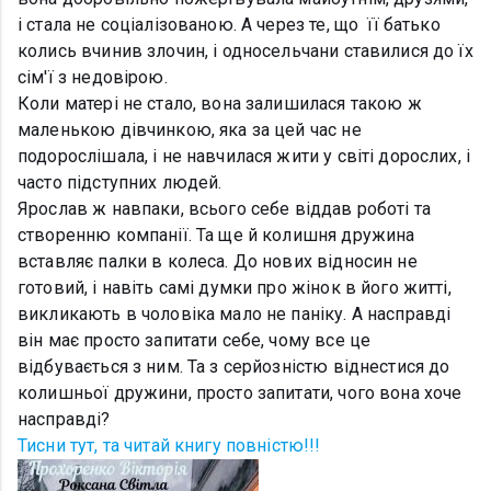
і стала не соціалізованою. А через те, що її батько
колись вчинив злочин, і односельчани ставилися до їх
сім'ї з недовірою.
Коли матері не стало, вона залишилася такою ж
маленькою дівчинкою, яка за цей час не
подорослішала, і не навчилася жити у світі дорослих, і
часто підступних людей.
Ярослав ж навпаки, всього себе віддав роботі та
створенню компанії. Та ще й колишня дружина
вставляє палки в колеса. До нових відносин не
готовий, і навіть самі думки про жінок в його житті,
викликають в чоловіка мало не паніку. А насправді
він має просто запитати себе, чому все це
відбувається з ним. Та з серйозністю віднестися до
колишньої дружини, просто запитати, чого вона хоче
насправді?
Тисни тут, та читай книгу повністю!!!