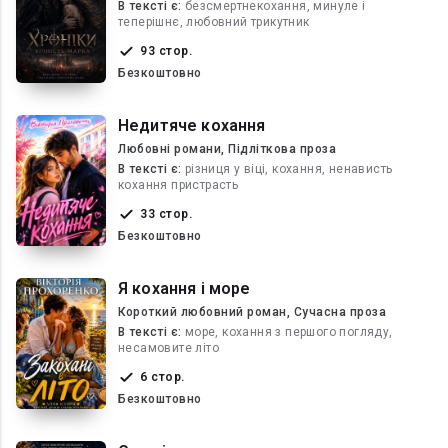
В текcті є:
безсмертнекохання, минуле і
теперішнє, любовний трикутник
93 стор.
Безкоштовно
Недитяче кохання
Любовні романи, Підліткова проза
В текcті є:
різниця у віці, кохання, ненависть
кохання пристрасть
33 стор.
Безкоштовно
Я кохання і море
Короткий любовний роман, Сучасна проза
В текcті є:
море, кохання з першого погляду,
несамовите літо
6 стор.
Безкоштовно