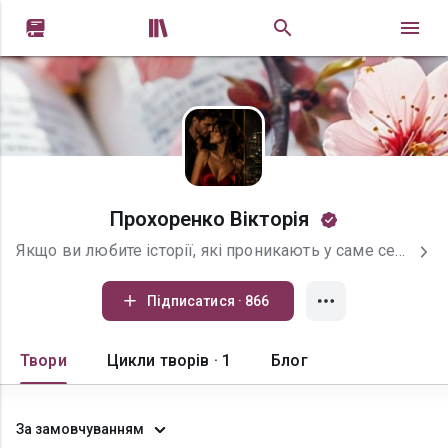


Прохоренко Вікторія
Якщо ви любите історії, які проникають у саме серце, де кожне слово наповнене емоціями, а сюжет тримає в напрузі до останньої сторінки — вам до мене. Я пишу про життя у всіх його проявах: кохання і зраду, боротьбу і надію, втрати і перемоги. Мої герої — це реальні люди зі складними почуттями, які шукають своє місце у світі, часто долаючи біль і несправедливість. Мої книги — це не просто романтика чи драма, це мандрівка крізь таємниці душі, переплетена з несподіваними поворотами і глибокими переживаннями. Якщо ви готові відчути справжні емоції і поринути у світ, де кожен герой має свою історію — ласкаво прошу в мій світ!
Підписатися · 866
Твори
Цикли творів · 1
Блог
За замовчуванням