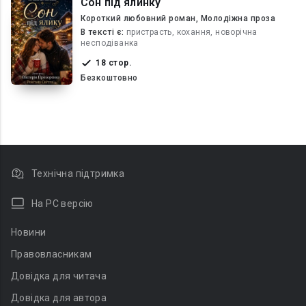
Сон під ялинку
Короткий любовний роман, Молодіжна проза
В текcті є:
пристрасть, кохання, новорічна
несподіванка
18 стор.
Безкоштовно
Технічна підтримка
На PC версію
Новини
Правовласникам
Довідка для читача
Довідка для автора