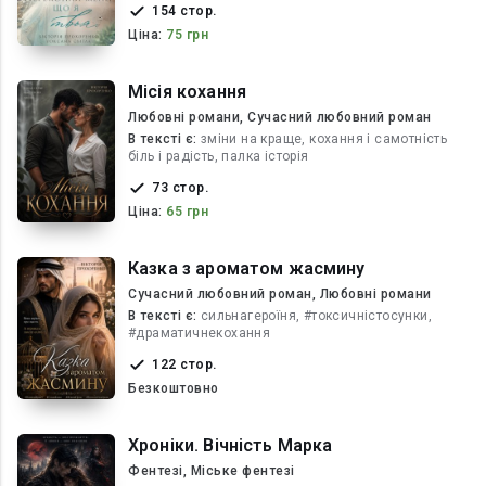
154 стор.
Ціна:
75 грн
Місія кохання
Любовні романи, Сучасний любовний роман
В текcті є:
зміни на краще, кохання і самотність
біль і радість, палка історія
73 стор.
Ціна:
65 грн
Казка з ароматом жасмину
Сучасний любовний роман, Любовні романи
В текcті є:
сильнагероїня, #токсичністосунки,
#драматичнекохання
122 стор.
Безкоштовно
Хроніки. Вічність Марка
Фентезі, Міське фентезі