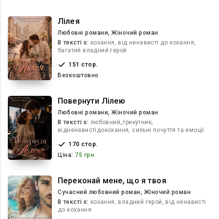
Лілея
Любовні романи, Жіночий роман
В текcті є:
кохання, від ненависті до кохання,
багатий владний герой
151 стор.
Безкоштовно
Повернути Лілею
Любовні романи, Жіночий роман
В текcті є:
любовний_трикутник,
відненавистідокохання, сильні почуття та емоції
170 стор.
Ціна:
75 грн
Переконай мене, що я твоя
Сучасний любовний роман, Жіночий роман
В текcті є:
кохання, владний герой, від ненависті
до кохання