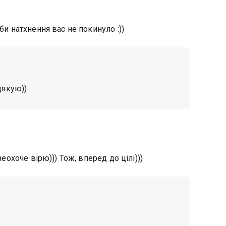
би натхнення вас не покинуло :))
дякую))
неохоче вірю))) Тож, вперед до цілі)))