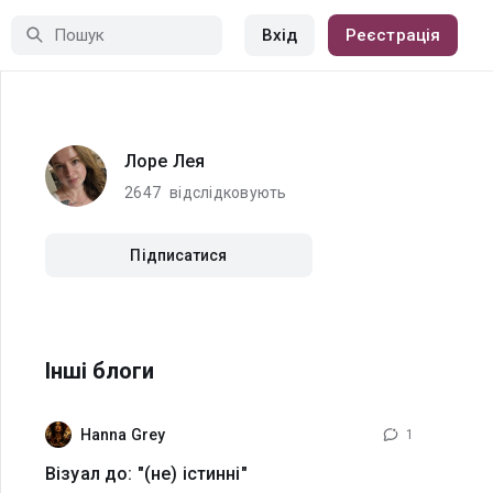
Вхід
Реєстрація
Лоре Лея
2647
відслідковують
Підписатися
Інші блоги
Hanna Grey
1
Візуал до: "(не) істинні"