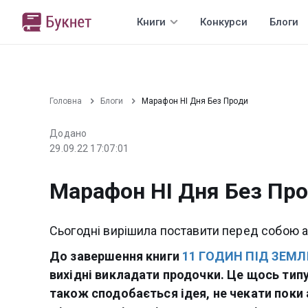
Книги
Конкурси
Блоги
Головна
Блоги
Марафон НІ Дня Без Проди
Додано
29.09.22 17:07:01
Марафон НІ Дня Без Пр
Сьогодні вирішила поставити перед собою а
До завершення книги
11 ГОДИН ПІД ЗЕМ
вихідні викладати продочки. Це щось тип
також сподобається ідея, не чекати поки