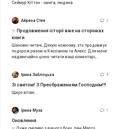
Сеймур Кіттон - омега, людина.
Айрена Стея
2
✨ Продовження історії вже на сторінках
книги
Шановні читачі, Дякую кожному, хто продовжує
подорож разом із Кассіаном та Алекс. Для мене
надзвичайно цінно читати ваші коментарі,
проживати разом із вами кожен розділ і бачити,
як ця історія знаходить відгук у ваших
Ірина Заблоцька
4
Зі святом! З Преображенням Господнім!!!
Щиро вітаю...
Ірина Муза
1
Оновлення
— Дуже сміливо з вашого боку, пані Марто,