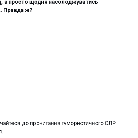
од, а просто щодня насолоджуватись
. Правда ж?
олучайтеся до прочитання гумористичного СЛР
я.