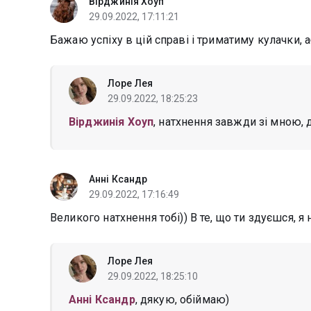
Вірджинія Хоуп
29.09.2022, 17:11:21
Бажаю успіху в цій справі і триматиму кулачки, а
Лоре Лея
29.09.2022, 18:25:23
Вірджинія Хоуп
, натхнення завжди зі мною, 
Анні Ксандр
29.09.2022, 17:16:49
Великого натхнення тобі)) В те, що ти здуєшся, я 
Лоре Лея
29.09.2022, 18:25:10
Анні Ксандр
, дякую, обіймаю)