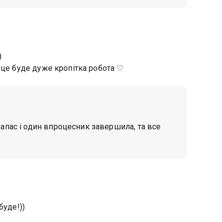
)
 це буде дуже кропітка робота ♡
 запас і один впроцесник завершила, та все
буде!))