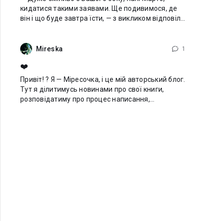
кидатися такими заявами. Ще подивимося, де
він і що буде завтра їсти, — з викликом відповіла
няня. — Ти взагалі берега поплутала? — я вже не
розуміла, чому ця жінка
Mireska
1
❤️
Привіт! ? Я — Міресочка, і це мій авторський блог.
Тут я ділитимусь новинами про свої книги,
розповідатиму про процес написання,
показуватиму закулісся історій, а іноді просто
спілкуватимусь із вами. Дуже хвилююся,