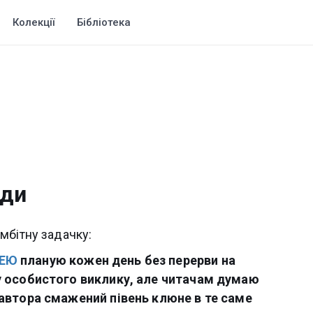
Колекції
Бібліотека
оди
мбітну задачку:
ЛЕЮ
планую кожен день без перерви на
у особистого виклику, але читачам думаю
 автора смажений півень клюне в те саме