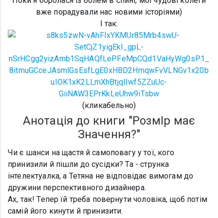
Поки я боролася із болем в спині, мої чудові колеги
вже порадували нас новими історіями)
І так:
(кликабельно)
Анотація до книги "РозмІр має
Значення?"
Чи є шанси на щастя й самоповагу у тої, кого
принизили й пішли до сусідки? Та - струнка
інтелектуалка, а Тетяна не відповідає вимогам до
дружини перспективного дизайнера.
Ах, так! Тепер їй треба повернути чоловіка, щоб потім
самій його кинути й принизити.