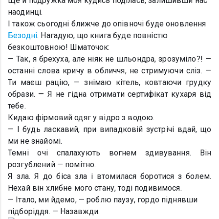
Ще й подружка моя кудись поділась, залишивши нас
наодинці.
І також сьогодні ближче до опівночі буде оновлення
Безодні
. Нагадую, що книга буде повністю
безкоштовною!
Шматочок:
— Так, я брехуха, але ніяк не шльондра, зрозуміло?! —
останні слова кричу в обличчя, не стримуючи сліз. —
Ти маєш рацію, — знімаю кітель, ковтаючи грудку
образи. — Я не гідна отримати сертифікат кухаря від
тебе.
Кидаю фірмовий одяг у відро з водою.
— І будь ласкавий, при випадковій зустрічі вдай, що
ми не знайомі.
Темні очі спалахують вогнем здивування. Він
розгублений — помітно.
Я зла. Я до біса зла і втомилася боротися з болем.
Нехай він хлибне мого стану, тоді подивимося.
— Італо, ми йдемо, — роблю паузу, гордо піднявши
підборіддя. — Назавжди.