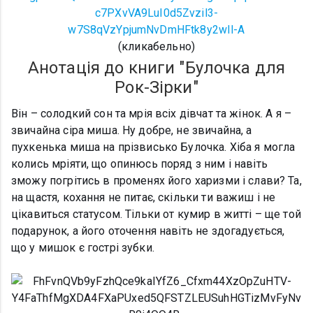
(кликабельно)
Анотація до книги "Булочка для
Рок-Зірки"
Він – солодкий сон та мрія всіх дівчат та жінок. А я –
звичайна сіра миша. Ну добре, не звичайна, а
пухкенька миша на прізвисько Булочка. Хіба я могла
колись мріяти, що опинюсь поряд з ним і навіть
зможу погрітись в променях його харизми і слави? Та,
на щастя, кохання не питає, скільки ти важиш і не
цікавиться статусом. Тільки от кумир в житті – ще той
подарунок, а його оточення навіть не здогадується,
що у мишок є гострі зубки.