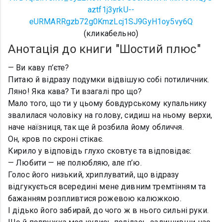
(кликабельно)
Ан
отація до книги "Шостий плюс"
— Ви каву п’єте?
Питаю й відразу подумки відвішую собі потиличник.
Ляно! Яка кава? Ти взагалі про що?
Мало того, що ти у цьому бовдурському купальнику
звалилася чоловіку на голову, сидиш на ньому верхи,
наче наїзниця, так ще й розбила йому обличчя.
Он, кров по скроні стікає.
Кирило у відповідь глухо сковтує та відповідає:
— Любити — не полюбляю, але п’ю.
Голос його низький, хриплуватий, що відразу
відгукується всередині мене дивним тремтінням та
бажанням розпливтися рожевою калюжкою.
І дідько його забирай, до чого ж в нього сильні руки.