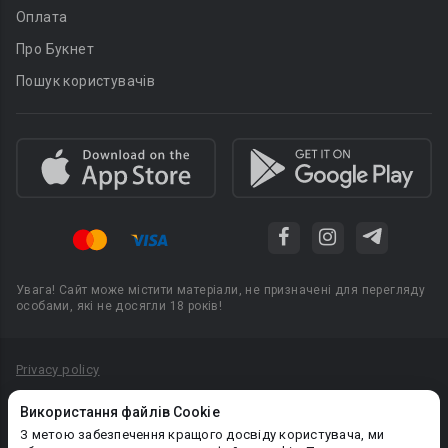
Оплата
Про Букнет
Пошук користувачів
Увага! Сайт може містити матеріали, не призначені для перегляду
особами, які не досягли 18 років!
Privacy policy
Угода користувача
Використання файлів Cookie
Політика конфіденційності
З метою забезпечення кращого досвіду користувача, ми