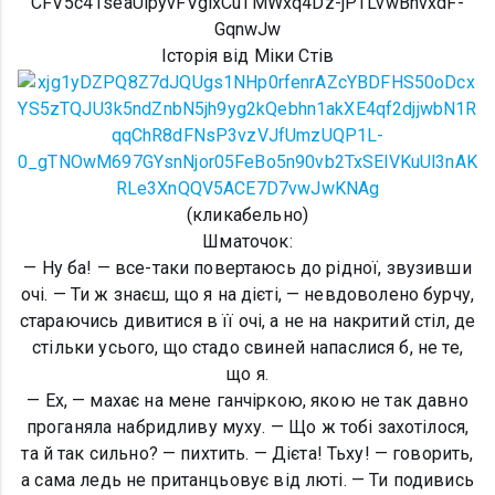
Історія від Міки Стів
(кликабельно)
Шматочок:
— Ну ба! — все-таки повертаюсь до рідної, звузивши
очі. — Ти ж знаєш, що я на дієті, — невдоволено бурчу,
стараючись дивитися в її очі, а не на накритий стіл, де
стільки усього, що стадо свиней напаслися б, не те,
що я.
— Ех, — махає на мене ганчіркою, якою не так давно
проганяла набридливу муху. — Що ж тобі захотілося,
та й так сильно? — пихтить. — Дієта! Тьху! — говорить,
а сама ледь не пританцьовує від люті. — Ти подивись