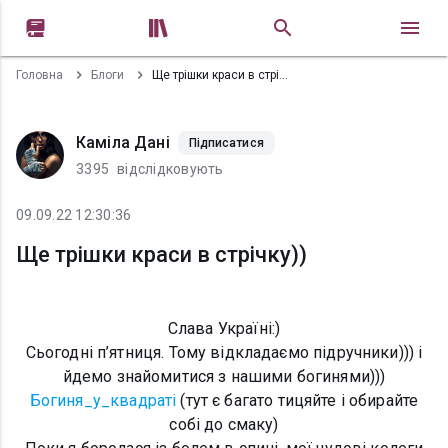


Головна
Блоги
Ще трішки краси в стрічку))
Каміла Дані
Підписатися
3395
відслідковують
09.09.22 12:30:36
Ще трішки краси в стрічку))
Слава Україні:)
Сьогодні п’ятниця. Тому відкладаємо підручники))) і
йдемо знайомитися з нашими богинями)))
Богиня_у_квадраті
(тут є багато тицяйте і обирайте
собі до смаку)