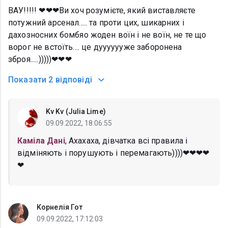
ВАУ!!!!! ❤❤❤Ви хоч розумієте, який виставляєте
потужний арсенал..... та проти цих, шикарних і
дахозносних бомбяо жоден воїн і не воїн, не те що
ворог не встоїть.... це дууууууже заборонена
зброя.....)))))❤❤❤
Показати
2 відповіді
Kv Kv (Julia Lime)
09.09.2022, 18:06:55
Каміла Дані
, Ахахаха, дівчатка всі правила і
відміняють і порушують і перемагають))))❤❤❤❤
❤
Корнелія Гот
09.09.2022, 17:12:03