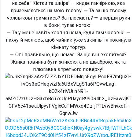
на себе! Кістки та шкіра! — кидає ганчіркою, яка
приземляється на мою голову. — Та за що твоєму
чоловікові триматись? За плоскість? — вперши руки
в боки, тупає ногою.
— Та у мене навіть хлопця нема, куди там чоловік! —
пихчу й молюсь, щоб чайник уже закипів і я покинула
кімнату тортур.
— От і правильно, що немає! За що він вхопиться?
Жінка повинна бути жінкою, а не шваброю, як та
плюгавка з третього поверху!