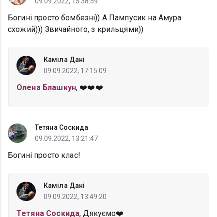
09.09.2022, 15:38:59
Богині просто бомбезні)) А Пампусик на Амура
схожий))) Звичайного, з крильцями))
Каміла Дані
09.09.2022, 17:15:09
Олена Блашкун
, ❤️❤️❤️
Тетяна Соскида
09.09.2022, 13:21:47
Богині просто клас!
Каміла Дані
09.09.2022, 13:49:20
Тетяна Соскида
, Дякуємо❤️