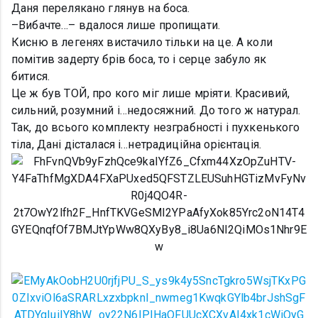
Даня перелякано глянув на боса.
–Вибачте…– вдалося лише пропищати.
Кисню в легенях вистачило тільки на це. А коли
помітив задерту брів боса, то і серце забуло як
битися.
Це ж був ТОЙ, про кого міг лише мріяти. Красивий,
сильний, розумний і…недосяжний. До того ж натурал.
Так, до всього комплекту незграбності і пухкенького
тіла, Дані дісталася і…нетрадиційна орієнтація.