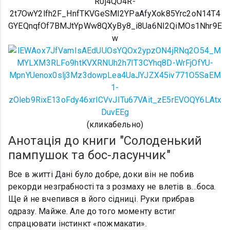
(кликабельно)
Анотація до книги "Солоденький
пампушок та бос-ласунчик"
Все в житті Дані було добре, доки він не побив
рекорди незграбності та з розмаху не влетів в…боса.
Ще й не вчепився в його сідниці. Руки прибрав
одразу. Майже. Але до того моменту встиг
спрацювати інстинкт «пожмакати».