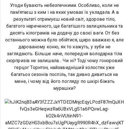
Угоди бувають небезпечними. Особливо, коли не
пам’ятаєш з ким і на яких умовах їх укладала. А в
результаті отримуєш новий світ, здорове тіло,
багатого нареченого, ще багатішого залицяльника та
десять кілограмів на додачу до своєї ваги. От без
останнього можна було обійтися, щиро вважаю я, але
дарованому коню, як то кажуть, у зуби не
заглядають. Більше наче, попередня володарка тіла
сюрпризів не залишала… Чи ні? Тоді чому гоноровий
герцог Торнтон, найзавидніший холостяк уже
багатьох сезонів поспіль, так дивно дивиться на
мене, і чому від його погляду по шкірі біжать
мурашки?