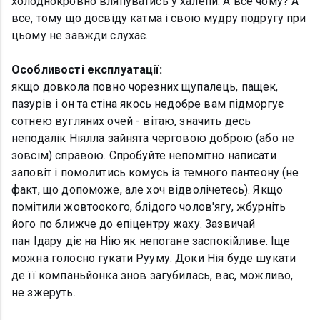
холоднокровно вляпуватись у халепи. А все чому? А
все, тому що досвіду катма і свою мудру подругу при
цьому не завжди слухає.
Особливості експлуатації:
якщо довкола повно чорезних щупалець, пащек,
пазурів і он та стіна якось недобре вам підморгує
сотнею вугляних очей - вітаю, значить десь
неподалік Ніялла зайнята черговою доброю (або не
зовсім) справою. Спробуйте непомітно написати
заповіт і помолитись комусь із темного пантеону (не
факт, що допоможе, але хоч відволічетесь). Якщо
помітили жовтоокого, блідого чолов'ягу, жбурніть
його по ближче до епіцентру жаху. Зазвичай
пан Ідару діє на Нію як непогане заспокійливе. Іще
можна голосно гукати Рууму. Доки Нія буде шукати
де її компаньйонка знов загубилась, вас, можливо,
не зжеруть.