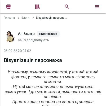


Головна
Блоги
Візуалізація персонажа
Ал Бєлко
Підписатися
44
відслідковують
06.09.22 20:04:02
Візуалізація персонажа
У темному-темному князівстві, у темній-темній
фортеці, у темного-темного мага з'явилось
немовля.
Ні, той маг не навчився розмножуватись
самотужки. І до магів життя, змінювати стать він
не пішов.
Просто князю ворона на хвості принесла