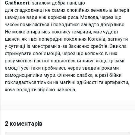
Слабкості:
загалом добра пані, що
для спадкоємиці не самих спокійних земель в імперії
швидше вада ніж корисна риса. Молода, через що
часом помиляється і поводитися занадто довірливо.
Не може опиратись поклику темряви, має чудові
шанси, як і всі попередні покоління Коганів, загинути
у сутичці із монстрами з-за Захисних хребтів. Звикла
стримувати свої емоцій, через що кепсько в них
розуміється і легко піддається впливу, якщо ці самі
емоції усе-таки пробились через зведені роками
самодисципліни мури. Фізично слабка, в разі бійки
покладається тільки на магічні здібності та артефакти,
хоча володіти зброєю навчена.
2 коментарів