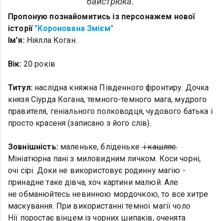
байстрюка.
Пропоную познайомитись із персонажем нової
історії
"Коронована Змієм"
Ім'я:
Ніялла Коган.
Вік:
20 років
Титул:
наслідна княжна Південного фронтиру. Дочка
князя Сіурда Когана, темного-темного мага, мудрого
правителя, геніального полководця, чудового батька і
просто красеня (записано з його слів).
Зовнішність:
маленьке, бліденьке
і кашляє.
Мініатюрна пані з миловидним личком. Коси чорні,
очі сірі. Доки не використовує родинну магію -
принадне таке дівча, хоч картини малюй. Але
не обманюйтесь невинною мордочкою, то все хитре
маскування. При використанні темної магії чоло
Нії поростає вінцем із чорних шипаків, оченята