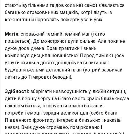
стають вугільними та довкола неї самої з'являється
багацько страховинних мацаків, котрі лізуть із
кожної тіні й норовлять пожерти усе й усіх.
Магія:
справжній темний-темний маг (татко
пишається). До монстрячої дупи сильна. Але поки не
дуже досвідчена. Брак практики і знань
компенсує дисциплінованістью. Перед тим як щось
утнути схильна довго досліджувати питання і
будувати вельми детальний план (котрий зазвичай
летить до Тімарової безодні).
Здібності:
зберігати незворушність у любій ситуації,
діяти в першу чергу на благо свого краю/близьких/за
наказом батька, ігнорувати власні бажання
потреби і емоції заради великої цілі (себто блага
Південного фронтиру, інтересів близьких і наказів
князя). Вміє дуже стримано, помірковано і