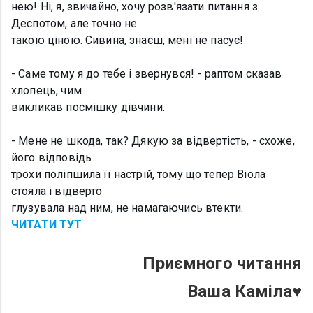
нею! Ні, я, звичайно, хочу розв'язати питання з
Деспотом, але точно не
такою ціною. Сивина, знаєш, мені не пасує!
- Саме тому я до тебе і звернувся! - раптом сказав
хлопець, чим
викликав посмішку дівчини.
- Мене не шкода, так? Дякую за відвертість, - схоже,
його відповідь
трохи поліпшила її настрій, тому що тепер Віола
стояла і відверто
глузувала над ним, не намагаючись втекти.
ЧИТАТИ ТУТ
Приємного читання
Ваша Каміла♥️