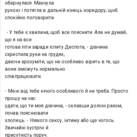
обернулася. Махнула
рукою і потягла в дальній кінець коридору, щоб
спокійно поговорити.
- У тебе є хвилина, щоб все пояснити. Але не думай,
що я на все
готова піти заради іспиту Деспота, - дівчина
схрестила руки на грудях,
даючи зрозуміти, що не особливо вірить в те, що
вони зможуть нормально
співпрацювати.
- Мені від тебе нічого особливого й не треба. Просто
прошу на час
удати, що ти моя дівчина, - склавши долоні разом,
почав пояснювати
хлопець. - Ніякого сексу, інтиму або ще чогось.
Звичайні зустрічі й
присутність поруч.