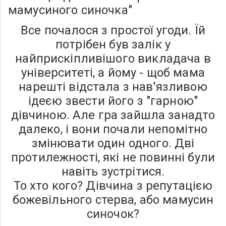
мамусиного синочка"
Все почалося з простої угоди. Їй
потрібен був залік у
найприскіпливішого викладача в
університеті, а йому - щоб мама
нарешті відстала з нав'язливою
ідеєю звести його з "гарною"
дівчиною. Але гра зайшла занадто
далеко, і вони почали непомітно
змінювати один одного. Дві
протилежності, які не повинні були
навіть зустрітися.
То хто кого? Дівчина з репутацією
божевільного стерва, або мамусин
синочок?