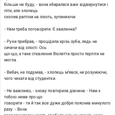
більше не буду, - вона збиралася вже відвернутися і
піти, але хлопець
схопив раптом на лікоть, зупиняючи.
- Нам треба поговорити. Є хвилинка?
- Руки прибрав, - процідила крізь зуби, ледь не
сичачи від злості. Ось
що-що, а таке ставлення Віолетта просто терпіти не
могла.
- Вибач, не подумав, - хлопець м'явся, не розуміючи,
чого чекати від студентки.
- Не важливо, - знову повторила дівчина. - Нам з
тобою нема про що
говорити - ти й так все дуже добре пояснив минулого
разу. - Вона