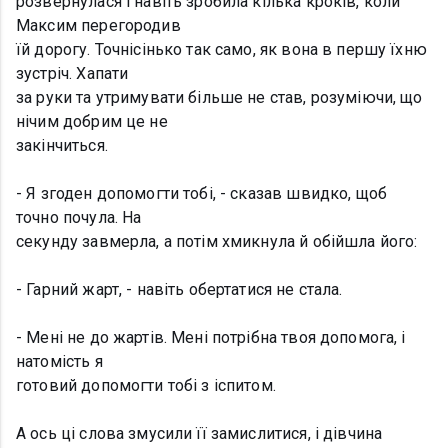
розвернулася і навіть зробила кілька кроків, коли
Максим перегородив
їй дорогу. Точнісінько так само, як вона в першу їхню
зустріч. Хапати
за руки та утримувати більше не став, розуміючи, що
нічим добрим це не
закінчиться.
- Я згоден допомогти тобі, - сказав швидко, щоб
точно почула. На
секунду завмерла, а потім хмикнула й обійшла його:
- Гарний жарт, - навіть обертатися не стала.
- Мені не до жартів. Мені потрібна твоя допомога, і
натомість я
готовий допомогти тобі з іспитом.
А ось ці слова змусили її замислитися, і дівчина