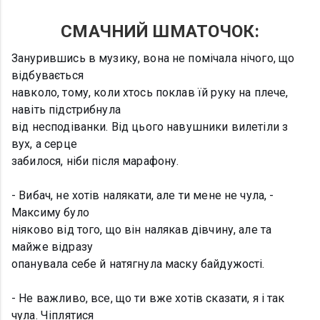
СМАЧНИЙ ШМАТОЧОК:
Занурившись в музику, вона не помічала нічого, що
відбувається
навколо, тому, коли хтось поклав їй руку на плече,
навіть підстрибнула
від несподіванки. Від цього навушники вилетіли з
вух, а серце
забилося, ніби після марафону.
- Вибач, не хотів налякати, але ти мене не чула, -
Максиму було
ніяково від того, що він налякав дівчину, але та
майже відразу
опанувала себе й натягнула маску байдужості.
- Не важливо, все, що ти вже хотів сказати, я і так
чула. Чіплятися