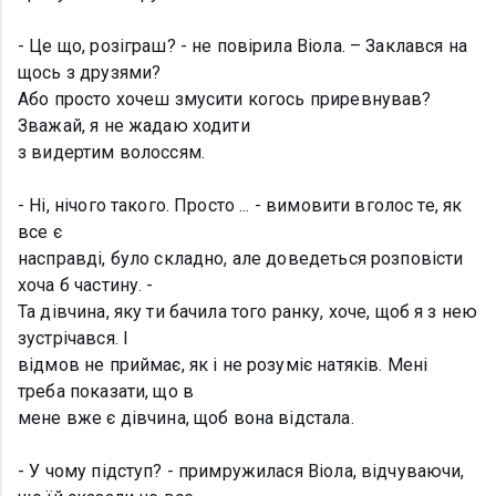
- Це що, розіграш? - не повірила Віола. – Заклався на
щось з друзями?
Або просто хочеш змусити когось приревнував?
Зважай, я не жадаю ходити
з видертим волоссям.
- Ні, нічого такого. Просто ... - вимовити вголос те, як
все є
насправді, було складно, але доведеться розповісти
хоча б частину. -
Та дівчина, яку ти бачила того ранку, хоче, щоб я з нею
зустрічався. І
відмов не приймає, як і не розуміє натяків. Мені
треба показати, що в
мене вже є дівчина, щоб вона відстала.
- У чому підступ? - примружилася Віола, відчуваючи,