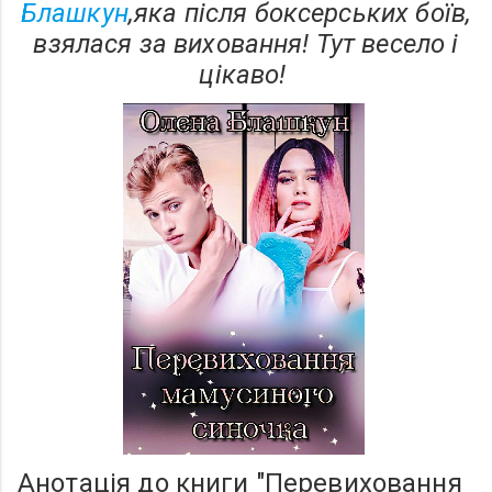
Блашкун
,яка після боксерських боїв,
взялася за виховання! Тут весело і
цікаво!
Анотація до книги "Перевиховання