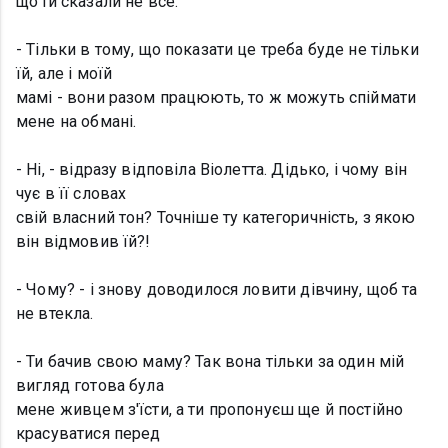
що їй сказали не все.
- Тільки в тому, що показати це треба буде не тільки
їй, але і моїй
мамі - вони разом працюють, то ж можуть спіймати
мене на обмані.
- Ні, - відразу відповіла Віолетта. Дідько, і чому він
чує в її словах
свій власний тон? Точніше ту категоричність, з якою
він відмовив їй?!
- Чому? - і знову доводилося ловити дівчину, щоб та
не втекла.
- Ти бачив свою маму? Так вона тільки за один мій
вигляд готова була
мене живцем з'їсти, а ти пропонуєш ще й постійно
красуватися перед