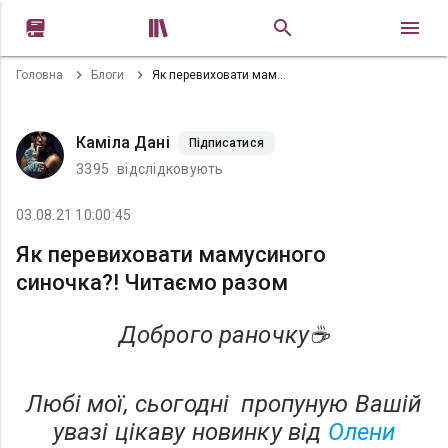


Головна
Блоги
Як перевиховати мамусиного синочка?! Читаємо разом
Каміла Дані
Підписатися
3395
відслідковують
03.08.21 10:00:45
Як перевиховати мамусиного
синочка?! Читаємо разом
Доброго раночку☕
Любі мої, сьогодні пропуную Вашій
увазі цікаву новинку від
Олени