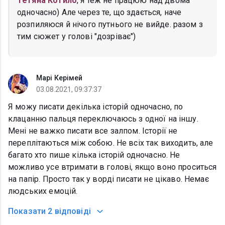
Тетяна Котило
, я теж не працюю над двома
одночасно) Але через те, що здається, наче
розпиляюся й нічого путнього не вийде. разом з
тим сюжет у голові "дозріває")
Марі Керімей
03.08.2021, 09:37:37
Я можу писати декілька історій одночасно, по
клацанню пальця переключаюсь з одної на іншу.
Мені не важко писати все залпом. Історії не
переплітаються між собою. Не всіх так виходить, але
багато хто пише кілька історій одночасно. Не
можливо усе втримати в голові, якщо воно проситься
на папір. Просто так у ворді писати не цікаво. Немає
людських емоцій.
Показати
2 відповіді