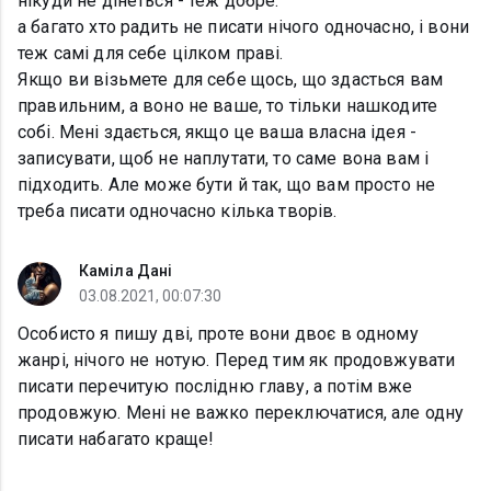
нікуди не дінеться - теж добре.
а багато хто радить не писати нічого одночасно, і вони
теж самі для себе цілком праві.
Якщо ви візьмете для себе щось, що здасться вам
правильним, а воно не ваше, то тільки нашкодите
собі. Мені здається, якщо це ваша власна ідея -
записувати, щоб не наплутати, то саме вона вам і
підходить. Але може бути й так, що вам просто не
треба писати одночасно кілька творів.
Каміла Дані
03.08.2021, 00:07:30
Особисто я пишу дві, проте вони двоє в одному
жанрі, нічого не нотую. Перед тим як продовжувати
писати перечитую послідню главу, а потім вже
продовжую. Мені не важко переключатися, але одну
писати набагато краще!