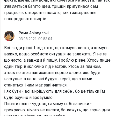
факти, імена, символи, які хочеться не забути. Так так
з'являється багато ідей, трішки притупився сам
процес як створення нового, так і завершення
попереднього творів...
Рома Аріведерчі
03.08.2021, 00:53:04
Всі люди різні. І від того , що комусь легко, а комусь
важко, ваша особиста ситуація не залежить. Я не те
що часто, а завжди й пишу, і роблю різне. Хтось пише
один твір виключно під настрій, хтось за планом,
хтось не знає написавши перше слово, яке буде
наступне, а не те, які будуть герої, що з ними
станеться і чим має закінчитися.
І як бути - всі вирішують для себе , бо це тільки їм
буде зручно й зрозуміло.
Писати план - чудово, самому собі записки -
прекрасно, нічого не писати, бо кажуть, що гарна ідея