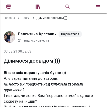


Головна
Блоги
Ділимося досвідом )))
Валентина Кресанич
Підписатися
21
відслідковують
03.08.21 00:02:08
Ділимося досвідом )))
Вітаю
всіх
користувачів
букнет
))
Але зараз питання до авторів:
Як
часто
Ви
працюєте
над
кількома
творами
одночасно
?
І взагалі, чи легко Вам "переключатися" з одного
сюжету на інший?