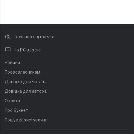
Технічна підтримка
На PC версію
Новини
Правовласникам
Довідка для читача
Довідка для автора
Оплата
Про Букнет
Пошук користувачів