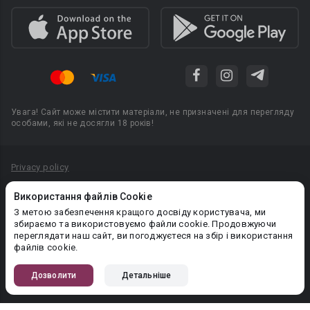
Увага! Сайт може містити матеріали, не призначені для перегляду
особами, які не досягли 18 років!
Privacy policy
Угода користувача
Використання файлів Cookie
Політика конфіденційності
З метою забезпечення кращого досвіду користувача, ми
збираємо та використовуємо файли cookie. Продовжуючи
Правила публікації авторського контенту
переглядати наш сайт, ви погоджуєтеся на збір і використання
файлів cookie.
PR-вiддiл: pr@booknet.com
Дозволити
Детальніше
© 2026 Booknet. Всі права захищено.
Narva mnt 5, Tallinn 10117, Естонія