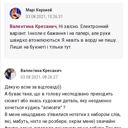
Марі Керімей
03.08.2021, 10:26:31
Валентина Кресанич
, Ні звісно. Електронний
варіант. Інколи є бажання і на папері, але руки
швидко втомлюються. Я навіть в ворді не пишу.
Лише на букнеті і тільки тут.
Валентина Кресанич
03.08.2021, 08:26:27
Дякую всім за відповіді))
А буває таке, що в голову несподівано приходить
сюжет або якась художня деталь, яку неодмінно
хочеться кудись "вписати" ?
В мене нещодавно з'явилися нотатки з набором слів,
які, мабуть, ніхто не розбере, окрім мене) звичайні