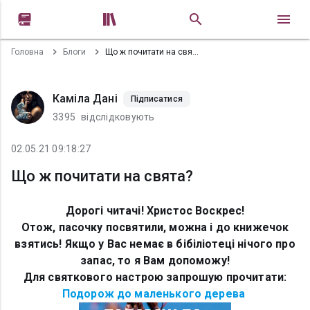


Головна
Блоги
Що ж почитати на свята?
Каміла Дані
Підписатися
3395
відслідковують
02.05.21 09:18:27
Що ж почитати на свята?
Дорогі читачі! Христос Воскрес!
Отож, пасочку посвятили, можна і до книжечок
взятись! Якщо у Вас немає в бібіліотеці нічого про
запас, то я Вам допоможу!
Для святкового настрою запрошую прочитати:
Подорож до маленького дерева