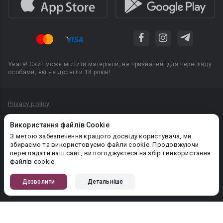
Увага! Сайт може містити матеріали, не призначені для перегляду
особами, які не досягли 18 років!
Privacy policy
Угода користувача
Використання файлів Cookie
Політика конфіденційності
З метою забезпечення кращого досвіду користувача, ми
збираємо та використовуємо файли cookie. Продовжуючи
Правила публікації авторського контенту
переглядати наш сайт, ви погоджуєтеся на збір і використання
файлів cookie.
PR-вiддiл: pr@booknet.com
Дозволити
Детальніше
© 2026 Booknet. Всі права захищено.
Narva mnt 5, Tallinn 10117, Естонія