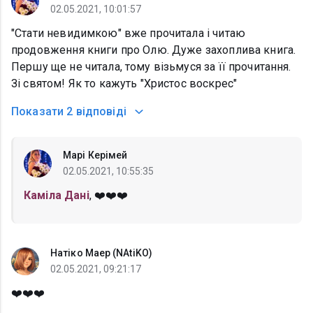
02.05.2021, 10:01:57
"Стати невидимкою" вже прочитала і читаю
продовження книги про Олю. Дуже захоплива книга.
Першу ще не читала, тому візьмуся за її прочитання.
Зі святом! Як то кажуть "Христос воскрес"
Показати
2 відповіді
Марі Керімей
02.05.2021, 10:55:35
Каміла Дані
, ❤️❤️❤️
Натіко Маер (NAtiKO)
02.05.2021, 09:21:17
❤️❤️❤️