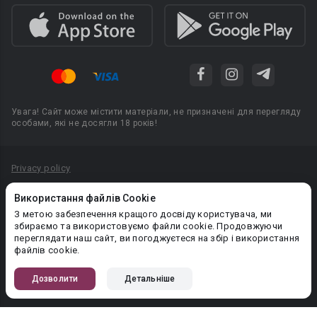
Увага! Сайт може містити матеріали, не призначені для перегляду
особами, які не досягли 18 років!
Privacy policy
Угода користувача
Використання файлів Cookie
Політика конфіденційності
З метою забезпечення кращого досвіду користувача, ми
збираємо та використовуємо файли cookie. Продовжуючи
Правила публікації авторського контенту
переглядати наш сайт, ви погоджуєтеся на збір і використання
файлів cookie.
PR-вiддiл: pr@booknet.com
Дозволити
Детальніше
© 2026 Booknet. Всі права захищено.
Narva mnt 5, Tallinn 10117, Естонія