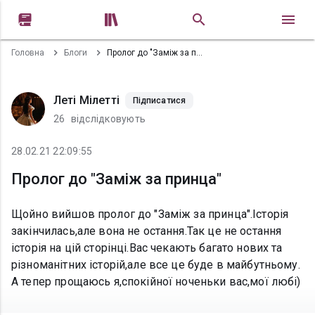


Головна
Блоги
Пролог до "Заміж за принца"
Леті Мілетті
Підписатися
26
відслідковують
28.02.21 22:09:55
Пролог до "Заміж за принца"
Щойно вийшов пролог до "Заміж за принца".Історія
закінчилась,але вона не остання.Так це не остання
історія на цій сторінці.Вас чекають багато нових та
різноманітних історій,але все це буде в майбутньому.
А тепер прощаюсь я,спокійної ноченьки вас,мої любі)