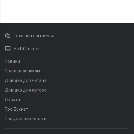
Технічна підтримка
На PC версію
Новини
Правовласникам
Довідка для читача
Довідка для автора
Оплата
Про Букнет
Пошук користувачів