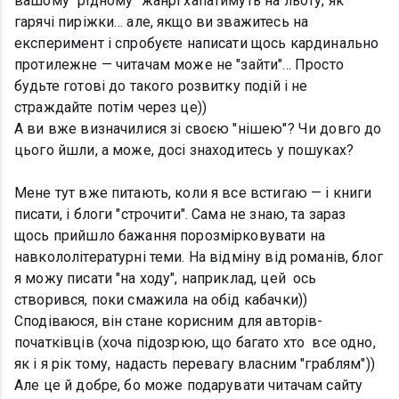
вашому "рідному" жанрі хапатимуть на льоту, як
гарячі пиріжки… але, якщо ви зважитесь на
експеримент і спробуєте написати щось кардинально
протилежне — читачам може не "зайти"... Просто
будьте готові до такого розвитку подій і не
страждайте потім через це))
А ви вже визначилися зі своєю "нішею"? Чи довго до
цього йшли, а може, досі знаходитесь у пошуках?
Мене тут вже питають, коли я все встигаю — і книги
писати, і блоги "строчити". Сама не знаю, та зараз
щось прийшло бажання порозмірковувати на
навкололітературні теми. На відміну від романів, блог
я можу писати "на ходу", наприклад, цей ось
створився, поки смажила на обід кабачки))
Сподіваюся, він стане корисним для авторів-
початківців (хоча підозрюю, що багато хто все одно,
як і я рік тому, надасть перевагу власним "граблям"))
Але це й добре, бо може подарувати читачам сайту