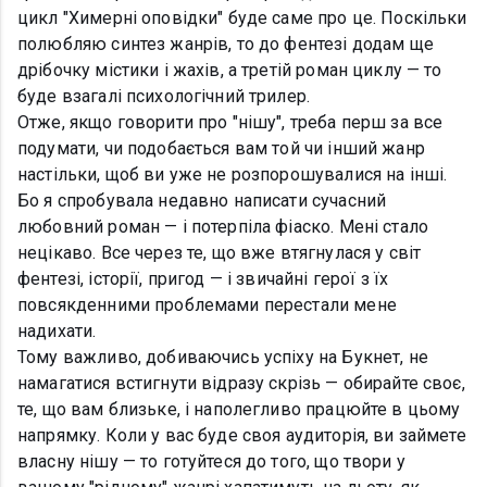
цикл "Химерні оповідки" буде саме про це. Поскільки
полюбляю синтез жанрів, то до фентезі додам ще
дрібочку містики і жахів, а третій роман циклу — то
буде взагалі психологічний трилер.
Отже, якщо говорити про "нішу", треба перш за все
подумати, чи подобається вам той чи інший жанр
настільки, щоб ви уже не розпорошувалися на інші.
Бо я спробувала недавно написати сучасний
любовний роман — і потерпіла фіаско. Мені стало
нецікаво. Все через те, що вже втягнулася у світ
фентезі, історії, пригод — і звичайні герої з їх
повсякденними проблемами перестали мене
надихати.
Тому важливо, добиваючись успіху на Букнет, не
намагатися встигнути відразу скрізь — обирайте своє,
те, що вам близьке, і наполегливо працюйте в цьому
напрямку. Коли у вас буде своя аудиторія, ви займете
власну нішу — то готуйтеся до того, що твори у