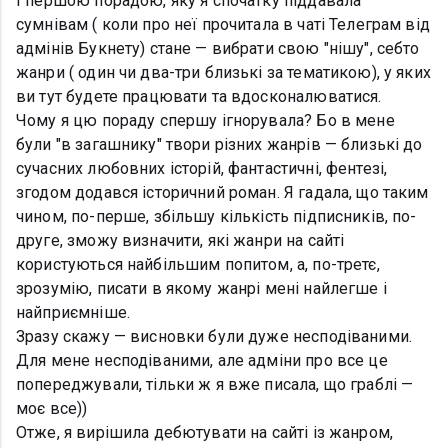
І першою порадою, яку я спочатку піддавала
сумнівам ( коли про неї прочитала в чаті Телеграм від
адмінів Букнету) стане — вибрати свою "нішу", себто
жанри ( один чи два-три близькі за тематикою), у яких
ви тут будете працювати та вдосконалюватися.
Чому я цю пораду спершу ігнорувала? Бо в мене
були "в загашнику" твори різних жанрів — близькі до
сучасних любовних історій, фантастичні, фентезі,
згодом додався історичний роман. Я гадала, що таким
чином, по-перше, збільшу кількість підписників, по-
друге, зможу визначити, які жанри на сайті
користуються найбільшим попитом, а, по-третє,
зрозумію, писати в якому жанрі мені найлегше і
найприємніше.
Зразу скажу — висновки були дуже несподіваними.
Для мене несподіваними, але адміни про все це
попереджували, тільки ж я вже писала, що граблі —
моє все))
Отже, я вирішила дебютувати на сайті із жанром,