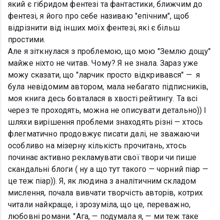
який є гібридом фентезі та фантастики, ближчим до
фентезі, я його про себе називаю "епічним", щоб
відрізнити від інших моїх фентезі, які є більш
простими.
Але я зіткнулася з проблемою, що мою "Землю дощу"
майже ніхто не читав. Чому? Я не знала. Зараз уже
можу сказати, що "ларчик просто відкривався" — я
була невідомим автором, мала небагато підписників,
моя книга десь бовталася в хвості рейтингу. Та всі
через те проходять, можна не описувати детально)) І
шляхи вирішення проблеми знаходять різні — хтось
флегматично продовжує писати далі, не зважаючи
особливо на мізерну кількість прочитань, хтось
починає активно рекламувати свої твори чи пише
скандальні блоги ( ну а що тут такого — чорний піар —
це теж піар)). Я, як людина з аналітичним складом
мислення, почала вивчати творчість авторів, котрих
читали найкраще, і зрозуміла, що це, переважно,
любовні романи. "Ага, — подумала я, — ми теж таке