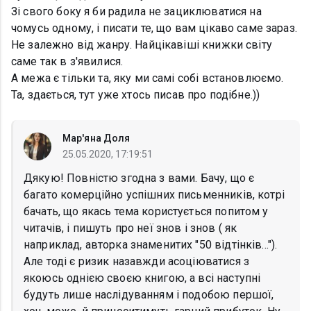
Зі свого боку я би радила не зациклюватися на
чомусь одному, і писати те, що вам цікаво саме зараз.
Не залежно від жанру. Найцікавіші книжки світу
саме так в з'явилися.
А межа є тільки та, яку ми самі собі встановлюємо.
Та, здається, тут уже хтось писав про подібне.))
Мар'яна Доля
25.05.2020, 17:19:51
Дякую! Повністю згодна з вами. Бачу, що є
багато комерційно успішних письменників, котрі
бачать, що якась тема користується попитом у
читачів, і пишуть про неї знов і знов ( як
наприклад, авторка знаменитих "50 відтінків...").
Але тоді є ризик назавжди асоціюватися з
якоюсь однією своєю книгою, а всі наступні
будуть лише наслідуванням і подобою першої,