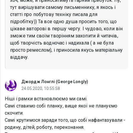
хоч, може, й приноситимуть гарний прибуток. Ну,
тут вирішувати самому письменнику, я якось і
статті про побутову техніку писала для
підробітку)) Та все одно душа просить того, що
цікаве авторові в першу чергу. І чудово, коли він
зможе тим своїм творінням захопити й читачів,
щоб творчість водночас і надихала ( а не була
просто ремеслом), і приносила якусь матеріальну
віддачу.
Джордж Лонглі (George Longly)
24.05.2020, 10:55:58
Ніші і рамки встановлюємо ми самі.
Самі ставимо собі планку, вище якої не плануємо
скочити.
Самі крутимося заради того, що собі нафантазували -
родину, дітей, роботу, переконання.