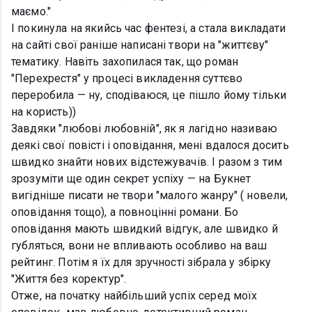
маємо."
І покинула на якийсь час фентезі, а стала викладати
на сайті свої раніше написані твори на "життєву"
тематику. Навіть захопилася так, що роман
"Перехрестя" у процесі викладення суттєво
переробила — ну, сподіваюся, це пішло йому тільки
на користь))
Завдяки "любові любовній", як я лагідно називаю
деякі свої повісті і оповідання, мені вдалося досить
швидко знайти нових відстежувачів. І разом з тим
зрозуміти ще один секрет успіху — на Букнет
вигідніше писати не твори "малого жанру" ( новели,
оповідання тощо), а повноцінні романи. Бо
оповідання мають швидкий відгук, але швидко й
губляться, вони не впливають особливо на ваш
рейтинг. Потім я їх для зручності зібрала у збірку
"Життя без коректур".
Отже, на початку найбільший успіх серед моїх