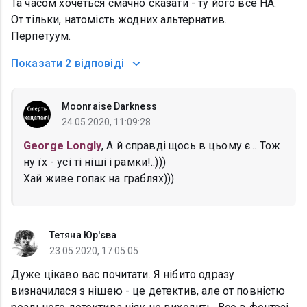
Та часом хочеться смачно сказати - ту його все НА.
От тільки, натомість жодних альтернатив.
Перпетуум.
Показати
2 відповіді
Moonraise Darkness
24.05.2020, 11:09:28
George Longly
, А й справді щось в цьому є... Тож
ну їх - усі ті ніші і рамки!..)))
Хай живе гопак на граблях)))
Тетяна Юр'єва
23.05.2020, 17:05:05
Дуже цікаво вас почитати. Я нібито одразу
визначилася з нішею - це детектив, але от повністю