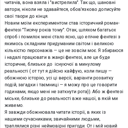
читачів, вона взяла і "вистрелила". Так що, шановні
автори, ніколи не здавайтеся, обов'язково дописуйте
свої твори до кінця.
Новим моїм експериментом став історичний роман-
фентезі "Тисячу років тому". Отак, шляхом багатьох
спроб і помилок мені стало ясно, що епічне фентезі з
якимось складним придуманим світом і великою
кількістю персонажів — це не зовсім моє. Я збираюся
і надалі працювати в жанрі фентезі, але це буде
історичне, близьке до існуючої в минулому
реальності ( от тут я дійсно кайфую, коли пишу —
обожнюю історію, усі ці версії, варіанти розвитку
подій, загадки і таємниці — я можу про це говорити
годинами, якщо мені не заткнути рота)). Або ж фентезі
міське, близьке до реальності вже нашої, в якій ми
живемо.
Я завжди обожнювала читати історії, в яких із
нашими сучасниками, звичайними людьми,
траплялися різні неймовірні пригоди. От і мій новий