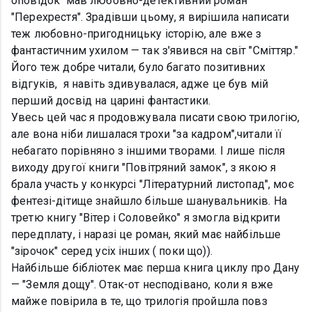
оповідок мав любовно-детективний роман
"Перехрестя". Зрадівши цьому, я вирішила написати
теж любовно-пригодницьку історію, але вже з
фантастичним ухилом — так з'явився на світ "Сміттяр."
Його теж добре читали, було багато позитивних
відгуків, я навіть здивувалася, адже це був мій
перший досвід на царині фантастики.
Увесь цей час я продовжувала писати свою трилогію,
але вона ніби лишалася трохи "за кадром",читали її
небагато порівняно з іншими творами. І лише після
виходу другої книги "Повітряний замок", з якою я
брала участь у конкурсі "Літературний листопад", моє
фентезі-дітище знайшло більше шанувальників. На
третю книгу "Вітер і Соловейко" я змогла відкрити
передплату, і наразі це роман, який має найбільше
"зірочок" серед усіх інших ( поки що)).
Найбільше бібліотек має перша книга циклу про Дану
— "Земля дощу". Отак-от несподівано, коли я вже
майже повірила в те, що трилогія пройшла повз