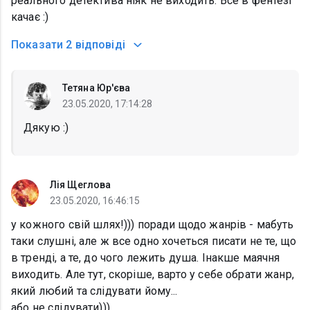
реального детектива ніяк не виходить. Все в фентезі
качає :)
Показати
2 відповіді
Тетяна Юр'єва
23.05.2020, 17:14:28
Дякую :)
Лія Щеглова
23.05.2020, 16:46:15
у кожного свій шлях!))) поради щодо жанрів - мабуть
таки слушні, але ж все одно хочеться писати не те, що
в тренді, а те, до чого лежить душа. Інакше маячня
виходить. Але тут, скоріше, варто у себе обрати жанр,
який любий та слідувати йому...
або не слідувати)))