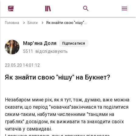


Головна
Блоги
Як знайти свою "нішу" на Букнет?
Мар'яна Доля
Підписатися
5511
відслідковують
23.05.20 14:01:12
Як знайти свою "нішу" на Букнет?
Незабаром мине рік, як я тут, тож, думаю, вже можна
сказати, що період "новачка"закінчився та поділитися
сяким-таким, набутим численними "танцями на
граблях" досвідом, як виживати та знаходити своїх
читачів у самвидаві.