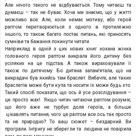
Але нічого такого не відбувається. Тому читаєш та
думаєш – так не буває. Хоча ми знаємо, що у житті
можливо все. Але, коли немає мотиву, або герой
раптом перетворюється з одного в протилежно
іншого, то також багато постає питань, які приносять
сумніви та бажання покинути читати.
Наприклад в одній з цих нових книг кохана жінка
головного героя раптом викрала його дитину без
усіляких на це підстав. А також вираховували її
також по дитячому. Бо дитина запам’ятала, що на
викрадачі був якийсь там браслет. Вибачте, але таких
браслетів може бути купа та носити їх може будь хто.
Такий спосіб показати, що ось й усе розслідування –
це просто жах! Якщо читач читаючи раптом розуміє,
що його вже не турбує доля героїв, а більше
цікавлять питання, чого це раптом все ось так просто
та не природно? То ваш сюжет – бездарний. Ви
програли. Інтригу не зберегли та людина не повірила