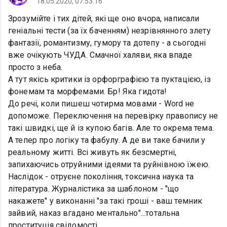
18.05.2020, 07:53:16
Зрозумійте і тих дітей, які ще оно вчора, написали
геніальні тести (за їх баченням) незрівнянного злету
фантазії, романтизму, гумору та дотепу - а сьогодні
вже очікують ЧУДА. Смачної халяви, яка впаде
просто з неба.
А тут якісь критики із орфорграфією та пуктацією, із
фонемам та морфемами. Бр! Яка гидота!
До речі, коли пишеш чотирма мовами - Word не
допоможе. Переключення на перевірку правопису не
такі швидкі, ще й із купою багів. Але то окрема тема.
А тепер про логіку та фабулу. А де ви таке бачили у
реальному житті. Всі живуть як безсмертні,
запихаючись отруйними ідеями та руйнівною їжею.
Наслідок - отруєне покоління, токсична наука та
література. Журналістика за шаблоном - "що
накажете" у виконанні "за такі гроші - ваш темник
зайвий, наказ вгадано ментально"...тотальна
проституція свідомості.