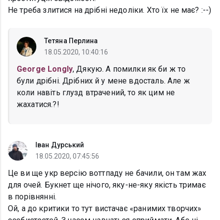
Не треба злитися на дрібні недоліки. Хто їх не має? :--)
Тетяна Перлина
18.05.2020, 10:40:16
George Longly
, Дякую. А помилки як би ж то
були дрібні. Дрібних й у мене вдосталь. Але ж
коли навіть глузд втрачений, то як цим не
жахатися.?!
Іван Дурський
18.05.2020, 07:45:56
Це ви ще укр версію воттпаду не бачили, он там жах
для очей. Букнет ще нічого, яку-не-яку якість тримає
в порівнянні.
Ой, а до критики то тут вистачає «ранимих творчих»