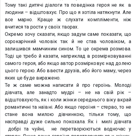
Тому такі дитячі діалоги та поведінка героя не як в
людини – відштовхує. Про що я хотіла натякнути. Але
все марно. Краще ж слухати компліменти, ніж
вчитися та рости у своїх творах.
Окремо хочу сказати, якщо задум саме показати, що
сорокарічний чоловік так й не став чоловіком, а
залишився мамчиним сином. То це окрема розмова.
Тоді це требо й казати, наприклад в розмірковуванні
самого героя, або якщо автор розмірковує над долею
цього герою. Або ввести друзів, або його маму, через
яких це буде виражено.
Те ж саме можна написати й про героїнь. Молоді
дівчата, але занадто мудрі – не на свій рік –
відштовхують, як і коли жінки середнього віку вкрай
романтичні та наївні. Або якщо героїня – стерво, то не
стане вона милою дівчинкою, тільки тому, що
насправді дуже сильно покохала. Як і милі дівчата
добрі та чуйні, не перетворюються водночас у