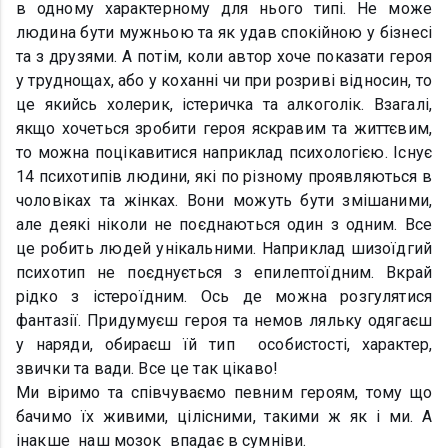
в одному характерному для нього типі. Не може
людина бути мужньою та як удав спокійною у бізнесі
та з друзями. А потім, коли автор хоче показати героя
у труднощах, або у коханні чи при розриві відносин, то
це якийсь холерик, істеричка та алкоголік. Взагалі,
якщо хочеться зробити героя яскравим та життєвим,
то можна поцікавитися наприклад психологією. Існує
14 психотипів людини, які по різному проявляються в
чоловіках та жінках. Вони можуть бути змішаними,
але деякі ніколи не поєднаються один з одним. Все
це робить людей унікальними. Наприклад шизоїдгий
психотип не поєднується з епилептоїдним. Вкрай
рідко з істероїдним. Ось де можна розгулятися
фантазії. Придумуєш героя та немов ляльку одягаєш
у наряди, обираєш їй тип особистості, характер,
звички та вади. Все це так цікаво!
Ми віримо та співчуваємо певним героям, тому що
бачимо їх живими, цілісними, такими ж як і ми. А
інакше наш мозок впадає в cумніви.