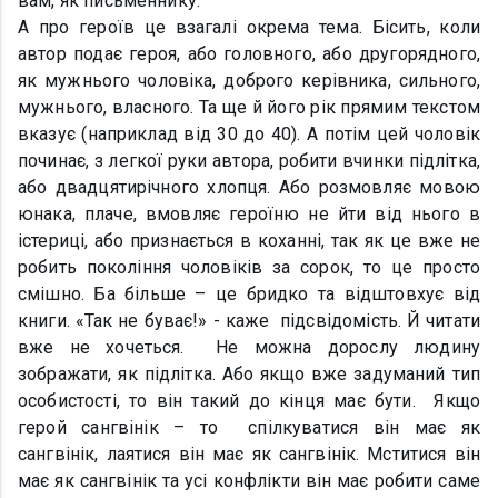
вам, як письменнику.
А про героїв це взагалі окрема тема. Бісить, коли
автор подає героя, або головного, або другорядного,
як мужнього чоловіка, доброго керівника, сильного,
мужнього, власного. Та ще й його рік прямим текстом
вказує (наприклад від 30 до 40). А потім цей чоловік
починає, з легкої руки автора, робити вчинки підлітка,
або двадцятирічного хлопця. Або розмовляє мовою
юнака, плаче, вмовляє героїню не йти від нього в
істериці, або признається в коханні, так як це вже не
робить покоління чоловіків за сорок, то це просто
смішно. Ба більше – це бридко та відштовхує від
книги. «Так не буває!» - каже підсвідомість. Й читати
вже не хочеться. Не можна дорослу людину
зображати, як підлітка. Або якщо вже задуманий тип
особистості, то він такий до кінця має бути. Якщо
герой сангвінік – то спілкуватися він має як
сангвінік, лаятися він має як сангвінік. Мститися він
має як сангвінік та усі конфлікти він має робити саме