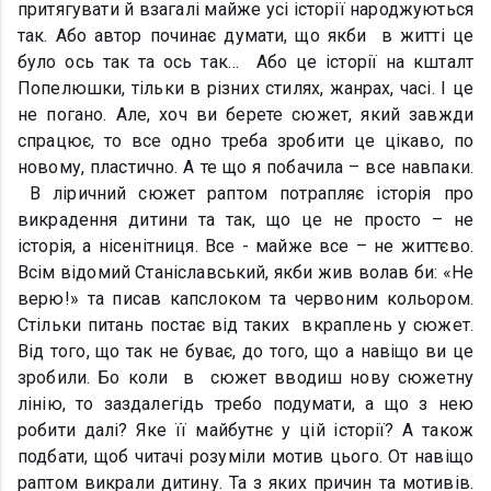
притягувати й взагалі майже усі історії народжуються
так. Або автор починає думати, що якби в житті це
було ось так та ось так… Або це історії на кшталт
Попелюшки, тільки в різних стилях, жанрах, часі. І це
не погано. Але, хоч ви берете сюжет, який завжди
спрацює, то все одно треба зробити це цікаво, по
новому, пластично. А те що я побачила – все навпаки.
В ліричний сюжет раптом потрапляє історія про
викрадення дитини та так, що це не просто – не
історія, а нісенітниця. Все - майже все – не життєво.
Всім відомий Станіславський, якби жив волав би: «Не
верю!» та писав капслоком та червоним кольором.
Стільки питань постає від таких вкраплень у сюжет.
Від того, що так не буває, до того, що а навіщо ви це
зробили. Бо коли в сюжет вводиш нову сюжетну
лінію, то заздалегідь требо подумати, а що з нею
робити далі? Яке її майбутнє у цій історії? А також
подбати, щоб читачі розуміли мотив цього. От навіщо
раптом викрали дитину. Та з яких причин та мотивів.