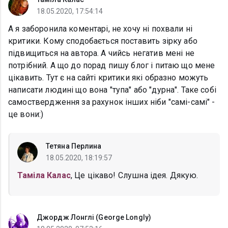
18.05.2020, 17:54:14
А я заборонила коментарі, не хочу ні похвали ні
критики. Кому сподобається поставить зірку або
підвищиться на автора. А чийсь негатив мені не
потрібний. А що до порад пишу блог і питаю що мене
цікавить. Тут є на сайті критики які образно можуть
написати людині що вона "тупа" або "дурна". Таке собі
самоствердження за рахунок інших ніби "самі-самі" -
це вони:)
Тетяна Перлина
18.05.2020, 18:19:57
Таміла Калас
, Це цікаво! Слушна ідея. Дякую.
Джордж Лонглі (George Longly)