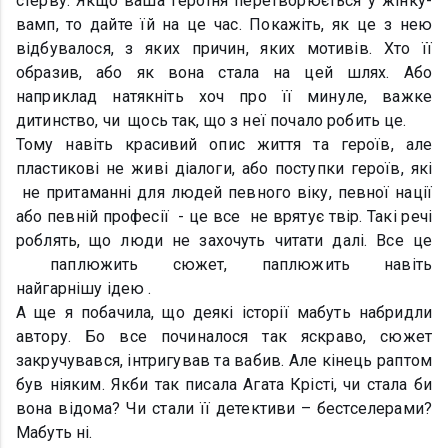
стерву. Якщо ваша героїня перетворюється у жінку-
вамп, то дайте їй на це час. Покажіть, як це з нею
відбувалося, з яких причин, яких мотивів. Хто її
образив, або як вона стала на цей шлях. Або
наприклад натякніть хоч про її минуле, важке
дитинство, чи щось так, що з неї почало робить це.
Тому навіть красивий опис життя та героїв, але
пластикові не живі діалоги, або поступки героїв, які
не притаманні для людей певного віку, певної нації
або певній професії - це все не врятує твір. Такі речі
роблять, що люди не захочуть читати далі. Все це
паплюжить сюжет, паплюжить навіть
найгарнішу ідею .
А ще я побачила, що деякі історії мабуть набридли
автору. Бо все починалося так яскраво, сюжет
закручувався, інтригував та вабив. Але кінець раптом
був ніяким. Якби так писала Агата Крісті, чи стала би
вона відома? Чи стали її детективи – бестселерами?
Мабуть ні.