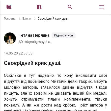


Головна
Блоги
Своєрідний крик душі.
Тетяна Перлина
Підписатися
60
відслідковують
14.05.20 22:36:53
Своєрідний крик душі.
Оскільки я тут недавно, то хочу висловити свої
відчуття від побаченого. Чиатачи деякі творих, мабуть
молодих авторів, з*явилося дивне відчуття. Люди
пишуть, але їх зовсім не цікавить інший бік медалі.
Хочуть отримувати тільки комплементи, тільки
похвалу. А як же рости над србою, ріст автора у