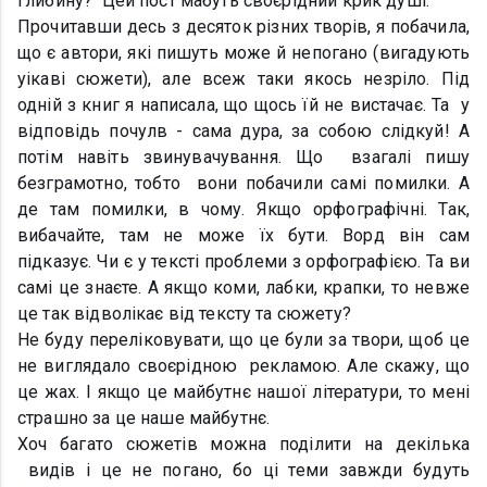
глибину? Цей пост мабуть своєрідний крик душі.
Прочитавши десь з десяток різних творів, я побачила,
що є автори, які пишуть може й непогано (вигадують
уікаві сюжети), але всеж таки якось незріло. Під
одній з книг я написала, що щось їй не вистачає. Та у
відповідь почулв - сама дура, за собою слідкуй! А
потім навіть звинувачування. Що взагалі пишу
безграмотно, тобто вони побачили самі помилки. А
де там помилки, в чому. Якщо орфографічні. Так,
вибачайте, там не може їх бути. Ворд він сам
підказує. Чи є у тексті проблеми з орфографією. Та ви
самі це знаєте. А якщо коми, лабки, крапки, то невже
це так відволікає від тексту та сюжету?
Не буду переліковувати, що це були за твори, щоб це
не виглядало своєрідною рекламою. Але скажу, що
це жах. І якщо це майбутнє нашої літератури, то мені
страшно за це наше майбутнє.
Хоч багато сюжетів можна поділити на декілька
видів і це не погано, бо ці теми завжди будуть