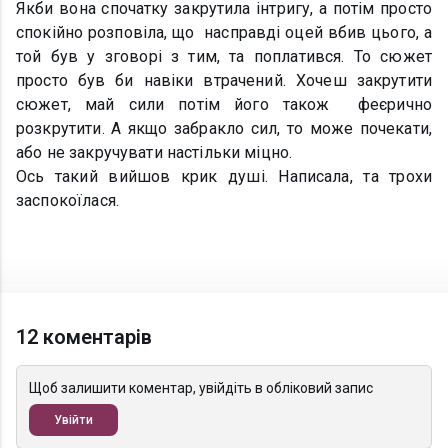
Якби вона спочатку закрутила інтригу, а потім просто
спокійно розповіла, що насправді оцей вбив цього, а
той був у зговорі з тим, та поплатився. То сюжет
просто був би навіки втрачений. Хочеш закрутити
сюжет, май сили потім його також феєрично
розкрутити. А якщо забракло сил, то може почекати,
або не закручувати настільки міцно.
Ось такий вийшов крик душі. Написала, та трохи
заспокоїлася.
12 коментарів
Щоб залишити коментар, увійдіть в обліковий запис
Увійти