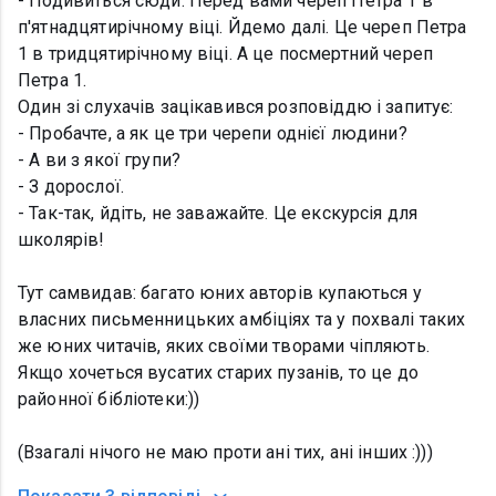
- Подивиться сюди. Перед вами череп Петра 1 в
п'ятнадцятирічному віці. Йдемо далі. Це череп Петра
1 в тридцятирічному віці. А це посмертний череп
Петра 1.
Один зі слухачів зацікавився розповіддю і запитує:
- Пробачте, а як це три черепи однієї людини?
- А ви з якої групи?
- З дорослої.
- Так-так, йдіть, не заважайте. Це екскурсія для
школярів!
Тут самвидав: багато юних авторів купаються у
власних письменницьких амбіціях та у похвалі таких
же юних читачів, яких своїми творами чіпляють.
Якщо хочеться вусатих старих пузанів, то це до
районної бібліотеки:))
(Взагалі нічого не маю проти ані тих, ані інших :)))