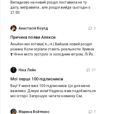
Випадково на новий розділ поставила не ту
дату, виправила , але розділ вийде сьогодні о
21.00
Анастасія Коулд
2
Причина появи Алекси.
Аньйон мої котики(⁠✯⁠ᴗ⁠✯⁠) Вийшов новий розділ
роману Коли серіали стають реальністю Уривок
❣️ Нічне місто зустріло їх холодним вітром, Лі Йон
мовчки зачинив дверцята автомобіля й рушив
уперед, Алекса
Ніка Лейн
27
Мої перші 100 підписників
Вау! У мене вже 100 підписників. Це для мене
важливо. Дякую всім! Надіюсь вам подобаються
мої історії. Запрошую читати новинку Сім
побачень до кінця літа — Вітаємо! Ваше перше
побачення призначено. Саме
Марина Войтенко
7