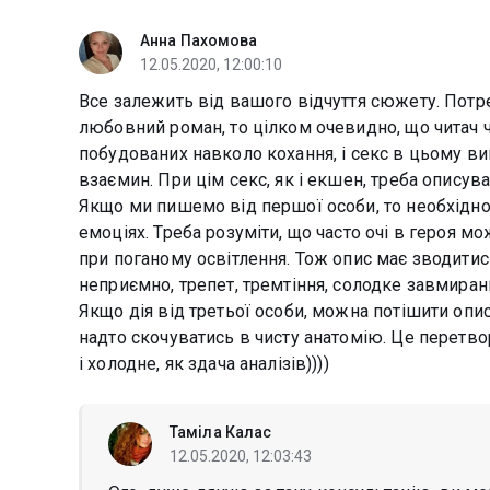
Анна Пахомова
12.05.2020, 12:00:10
Все залежить від вашого відчуття сюжету. Потреб
любовний роман, то цілком очевидно, що читач 
побудованих навколо кохання, і секс в цьому в
взаємин. При цім секс, як і екшен, треба описува
Якщо ми пишемо від першої особи, то необхідно 
емоціях. Треба розуміти, що часто очі в героя м
при поганому освітлення. Тож опис має зводитись
неприємно, трепет, тремтіння, солодке завмирання,
Якщо дія від третьої особи, можна потішити опи
надто скочуватись в чисту анатомію. Це перетв
і холодне, як здача аналізів))))
Таміла Калас
12.05.2020, 12:03:43