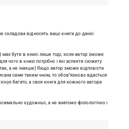
аме складова відносить ваші книги до даної
) має бути в книзі лише тоді, коли автор зможе
ля чого в книзі потрібно і які аспекти сюжету
 так, а не інакше) Якщо автор зможе відповісти
описана саме таким чном, то обов"язково вдасться
 існує багато, а своя книга для кожного автора
ксимально художньо, а не анатомо-фізіологічно і