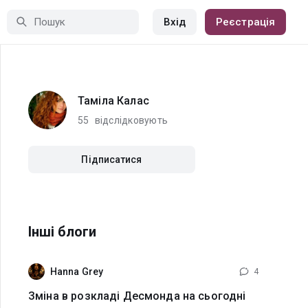
Вхід
Реєстрація
Таміла Калас
55
відслідковують
Підписатися
Інші блоги
Hanna Grey
4
Зміна в розкладі Десмонда на сьогодні