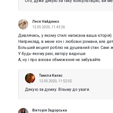
Ого, дуже дякую за таку консультацію, ви ме
Леся Найденко
12.05.2020, 11:43:26
Дивлячись, у якому стилі написана ваша історія)
Наприклад, в мене хоч і любовні романи, але де
Більший акцент роблю на душевний стан. Самі ж 
У будь-якому разі, автору видніше.
А, ну і про вікове обмеження не забувайте.
Таміла Калас
12.05.2020, 11:52:02
Дякую за думку. Візьму до уваги.
Вікторія Задорська