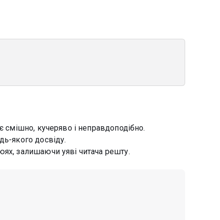
є смішно, кучеряво і неправдоподібно.
дь-якого досвіду.
юях, залишаючи уяві читача решту.