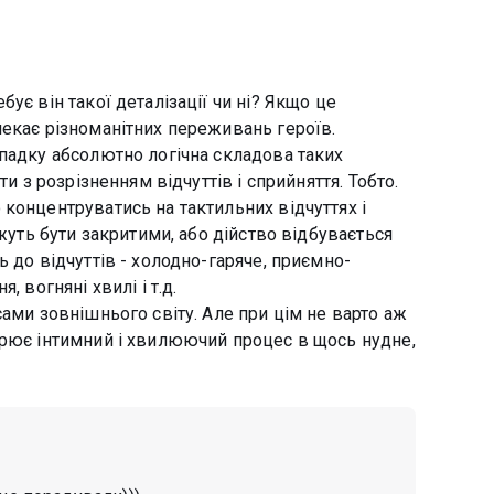
ує він такої деталізації чи ні? Якщо це
чекає різноманітних переживань героїв.
ипадку абсолютно логічна складова таких
ти з розрізненням відчуттів і сприйняття. Тобто.
концентруватись на тактильних відчуттях і
ожуть бути закритими, або дійство відбувається
 до відчуттів - холодно-гаряче, приємно-
 вогняні хвилі і т.д.
сами зовнішнього світу. Але при цім не варто аж
орює інтимний і хвилюючий процес в щось нудне,