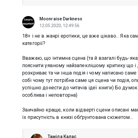
Moonraise Darkness
12.05.2020, 12:49:56
18+ і не в жанрі еротики, це вже цікаво... Яка с
категорії?
Вважаю, що інтимна сцена (та й взагалі будь-яка
пояснити уявному найзапеклішому критику що і д
розкриває та чи інша подія і чому написано саме
собі чому тут потрібна саме ця сцена чи подія, 
успішно донести до читачів ідеї книги) Бо думок
особлива і неповторна)
Звичайно краще, коли відверті сцени описані ма
їх присутність в книзі обґрунтована сюжетом...
Таміла Калас