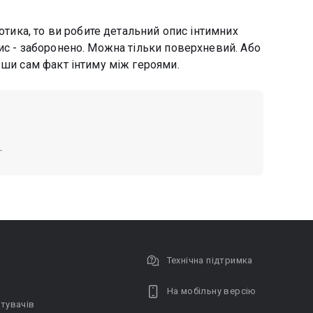
ротика, то ви робите детальний опис інтимних
ис - заборонено. Можна тільки поверхневий. Або
вши сам факт інтиму між героями.
.
Технічна підтримка
На мобільну версію
тувачів