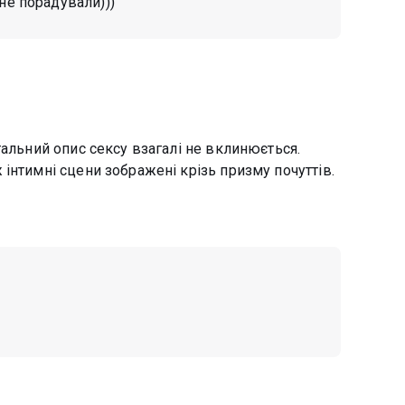
не порадували)))
тальний опис сексу взагалі не вклинюється.
інтимні сцени зображені крізь призму почуттів.