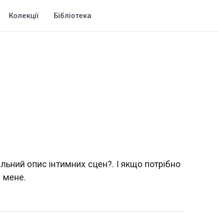
Колекції
Бібліотека
альний опис інтимних сцен?. І якщо потрібно
я мене.