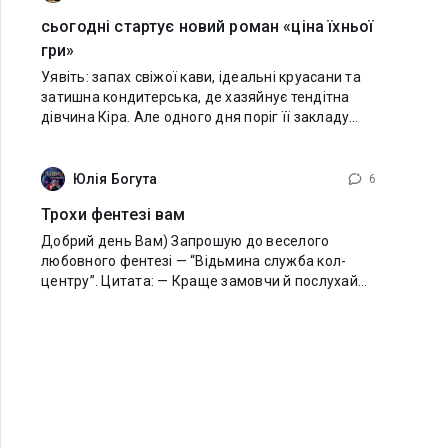
сьогодні стартує новий роман «ціна їхньої
гри»
Уявіть: запах свіжої кави, ідеальні круасани та
затишна кондитерська, де хазяйнує тендітна
дівчина Кіра. Але одного дня поріг її закладу
переступає Фелікс — чоловік, чиє ім'я змушує
тремтіти всю північну частину
Юлія Богута
6
Трохи фентезі вам
Добрий день Вам) Запрошую до веселого
любовного фентезі — “Відьмина служба кол-
центру”. Цитата: — Краще замовчи й послухай
мене, — перебила його. — Коли ти вирубився, я
не змогла витягти з твоєї