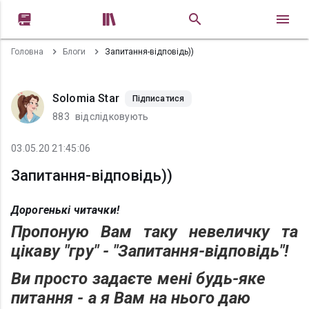


Головна
Блоги
Запитання-відповідь))
Solomia Star
Підписатися
883
відслідковують
03.05.20 21:45:06
Запитання-відповідь))
Дорогенькі читачки!
Пропоную Вам таку невеличку та
цікаву "гру" - "Запитання-відповідь"!
Ви просто задаєте мені будь-яке
питання - а я Вам на нього даю