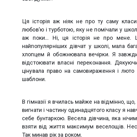
Ця історія аж ніяк не про ту саму класи
любов’ю і турботою, яку не помічали у школ
аж поки... Ні, ця історія не про мене.
найпопулярніших дівчат у школі, мала баг
хлопцем й обожнювала вечірки. Я завжди
відстоювати власні переконання. Дякуюч
цінувала право на самовираження і люто 
шаблони.
В гімназії я вчилась майже на відмінно, що
вигнати і частину одинадцятого класу я на
себе бунтаркою. Весела дівчина, яка нічи
взяти від життя максимум веселощів. Неск
Так минав рік за роком.