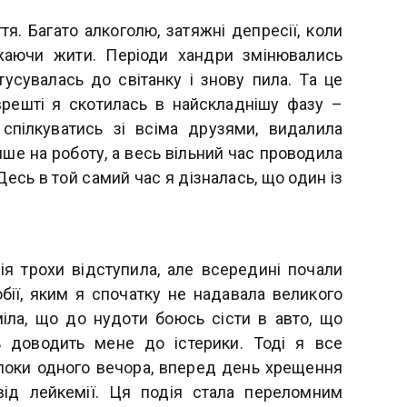
я. Багато алкоголю, затяжні депресії, коли
жаючи жити. Періоди хандри змінювались
тусувалась до світанку і знову пила. Та це
врешті я скотилась в найскладнішу фазу –
 спілкуватись зі всіма друзями, видалила
ше на роботу, а весь вільний час проводила
есь в той самий час я дізналась, що один із
сія трохи відступила, але всередині почали
бії, яким я спочатку не надавала великого
міла, що до нудоти боюсь сісти в авто, що
 доводить мене до істерики. Тоді я все
 поки одного вечора, вперед день хрещення
від лейкемії. Ця подія стала переломним