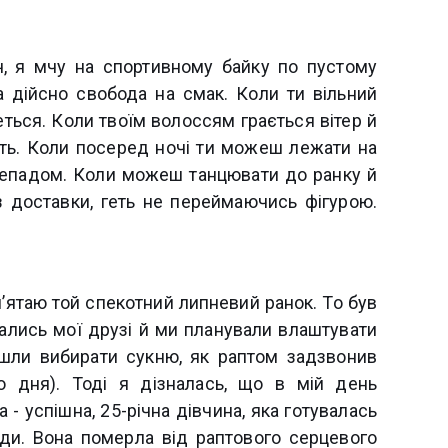
іч, я мчу на спортивному байку по пустому
ка дійсно свобода на смак. Коли ти вільний
еться. Коли твоїм волоссям грається вітер й
ть. Коли посеред ночі ти можеш лежати на
орепадом. Коли можеш танцювати до ранку й
 доставки, геть не переймаючись фігурою.
пам’ятаю той спекотний липневий ранок. То був
хались мої друзі й ми планували влаштувати
пішли вибирати сукню, як раптом задзвонив
го дня). Тоді я дізналась, що в мій день
 успішна, 25-річна дівчина, яка готувалась
іди. Вона померла від раптового серцевого