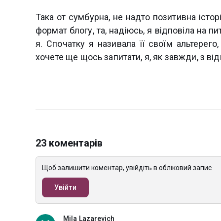
Така от сумбурна, не надто позитивна істор
формат блогу, та, надіюсь, я відповіла на пи
я. Спочатку я називала її своїм альтерего
хочете ще щось запитати, я, як завжди, з в
23 коментарів
Щоб залишити коментар, увійдіть в обліковий запис
Увійти
Mila Lazarevich