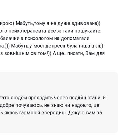
ирою) Мабуть,тому я не дуже здивована))
ого психотерапевта все ж таки пошукайте.
 балачки з психологом на допомагали.
а.))) Мабуть,у моєї депресії була інша ціль)
з зовнішнім світом!)) А ще...писати, Вам для
ато людей проходить через подібні стани. Я
 добре почуваюсь, не знаю чи надовго, це
ась якась гармонія всередині. Дякую вам за