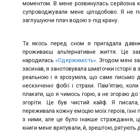
моментом. В мене розвинулась серйозна к
супроводжували мене цілодобово. Я не па
заглушуючи плач водою з-під крану.
Та якось перед сном я пригадала давню з
проживаєш альтернативне життя. Це за
народилась
«Одержимість»
. Згодом мені за
засинав, я занотовувала шматочки історії в
реальною і я зрозуміла, що саме письмо д
нескінченні фобії і страхи. Пам’ятаю, ко
плакати, що я чимось горю, а не згораю до
згоріти. Це був чистий кайф. Я писала,
переживала кожну емоцію моїх героїв, їхні 
з ними, але це було інакше страждання, 
книги мене врятували, й, зрештою, рятують д