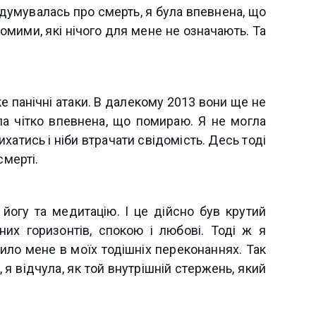
адумувалась про смерть, я була впевнена, що
омими, які нічого для мене не означають. Та
ке панічні атаки. В далекому 2013 вони ще не
ла чітко впевнена, що помираю. Я не могла
хатись і ніби втрачати свідомість. Десь тоді
смерті.
йогу та медитацію. І це дійсно був крутий
сних горизонтів, спокою і любові. Тоді ж я
ило мене в моїх тодішніх переконаннях. Так
, я відчула, як той внутрішній стержень, який