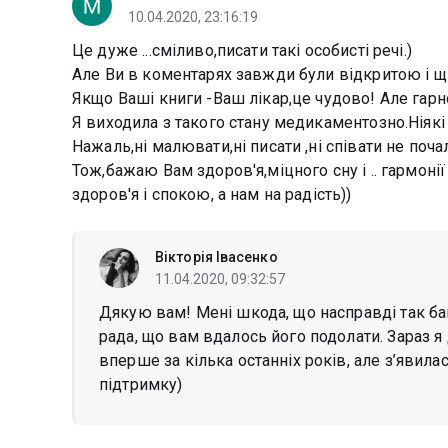
10.04.2020, 23:16:19
Це дуже ...сміливо,писати такі особисті речі.)
Але Ви в коментарях завжди були відкритою і щ
Якщо Ваші книги -Ваш лікар,це чудово! Але гарн
Я виходила з такого стану медикаментозно.Ніякі
Нажаль,ні малювати,ні писати ,ні співати не почал
Тож,бажаю Вам здоров'я,міцного сну і .. гармонії 
здоров'я і спокою, а нам на радість))
Вікторія Івасенко
11.04.2020, 09:32:57
Дякую вам! Мені шкода, що насправді так баг
рада, що вам вдалось його подолати. Зараз я
вперше за кілька останніх років, але з’явил
підтримку)