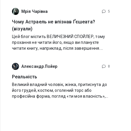
сперечаються, втручаються не у свої справи
Мрія Чарівна
5
Чому Астраель не впізнав Ґєшеата?
(візуали)
Цей блог містить ВЕЛИЧЕЗНИЙ СПОЙЛЕР, тому
прохання не читати його, якщо ви плануєте
читати книгу, наприклад, після завершення.
Після сьогоднішнього розділу у всіх виникло те
саме питання. В розділі сталося це: Даміан
Александр Лойер
8
Реальність
Великий владний чоловік, жінка, притиснута до
його грудей, костюм, оголений торс або
професійна форма, погляд «ти моя власність»,
назва про належність, приборкання, шлюб, борг
або тимчасове користування людиною. Не