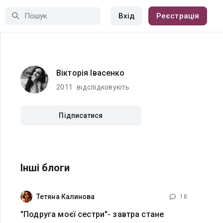
Вхід
Реєстрація
Вікторія Івасенко
2011
відслідковують
Підписатися
Інші блоги
Тетяна Калинова
18
"Подруга моєї сестри"- завтра стане