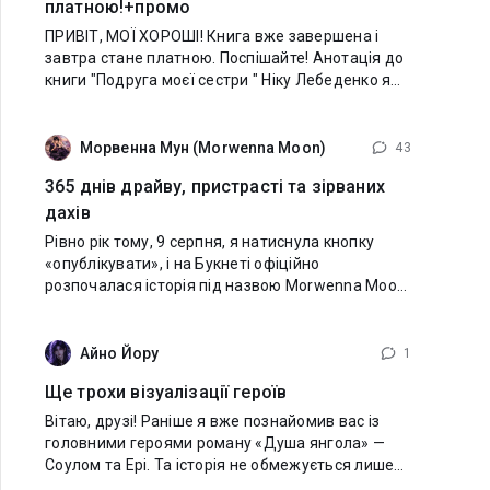
платною!+промо
ПРИВІТ, МОЇ ХОРОШІ! Книга вже завершена і
завтра стане платною. Поспішайте! Анотація до
книги "Подруга моєї сестри " Ніку Лебеденко я
знаю давно. Ми навчались в одному класі і
разом поступили в інститут.
Морвенна Мун (Morwenna Moon)
43
365 днів драйву, пристрасті та зірваних
дахів
Рівно рік тому, 9 серпня, я натиснула кнопку
«опублікувати», і на Букнеті офіційно
розпочалася історія під назвою Morwenna Moon.
Тож сьогодні в неї перший День народження!
Цей рік — як фінал епічного першого сезону
Айно Йору
1
Ще трохи візуалізації героїв
Вітаю, друзі! Раніше я вже познайомив вас із
головними героями роману «Душа янгола» —
Соулом та Ері. Та історія не обмежується лише
ними. Поруч є люди, які підтримують,