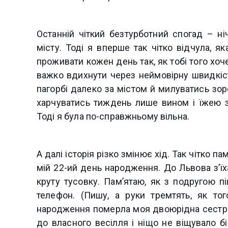
Останній чіткий безтурботний спогад – н
місту. Тоді я вперше так чітко відчула, я
проживати кожен день так, як тобі того хоч
важко вдихнути через неймовірну швидкіс
пагорбі далеко за містом й милуватись з
харчуватись тиждень лише вином і їжею з
Тоді я була по-справжньому вільна.
А далі історія різко змінює хід. Так чітко 
мій 22-ий день народження. До Львова з’ї
круту тусовку. Пам’ятаю, як з подругою 
телефон. (Пишу, а руки тремтять, як то
народження померла моя двоюрідна сестра -
до власного весілля і ніщо не віщувало б