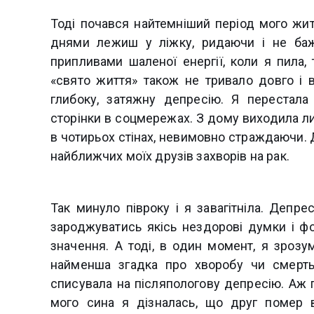
Тоді почався найтемніший період мого житт
днями лежиш у ліжку, ридаючи і не ба
припливами шаленої енергії, коли я пила, 
«свято життя» також не тривало довго і 
глибоку, затяжну депресію. Я перестала
сторінки в соцмережах. З дому виходила ли
в чотирьох стінах, невимовно страждаючи. Д
найближчих моїх друзів захворів на рак.
Так минуло півроку і я завагітніла. Депре
зароджуватись якісь нездорові думки і фо
значення. А тоді, в один момент, я зрозу
найменша згадка про хворобу чи смерть
списувала на післяпологову депресію. Аж
мого сина я дізналась, що друг помер 