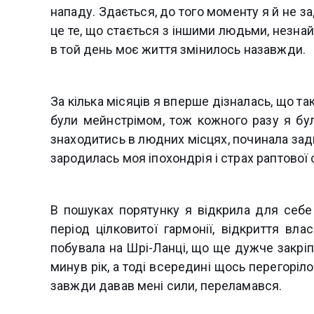
нападу. Здається, до того моменту я й не з
це те, що стається з іншими людьми, незнай
в той день моє життя змінилось назавжди.
За кілька місяців я вперше дізналась, що та
були мейнстрімом, тож кожного разу я бу
знаходитись в людних місцях, починала зади
зародилась моя іпохондрія і страх раптової 
В пошуках порятунку я відкрила для себе 
період цілковитої гармонії, відкриття вла
побувала на Шрі-Ланці, що ще дужче закріп
минув рік, а тоді всередині щось перегоріло
завжди давав мені сили, переламався.