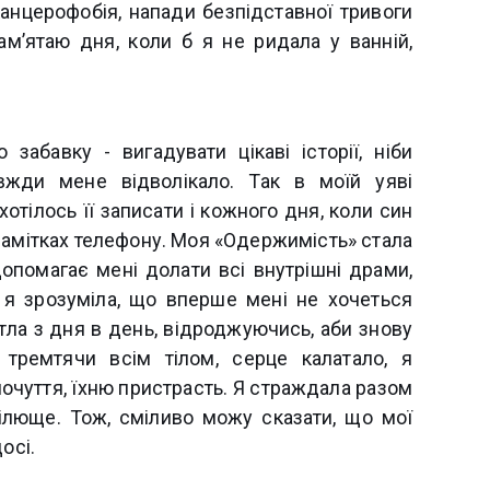
анцерофобія, напади безпідставної тривоги
м’ятаю дня, коли б я не ридала у ванній,
абавку - вигадувати цікаві історії, ніби
вжди мене відволікало. Так в моїй уяві
хотілось її записати і кожного дня, коли син
 замітках телефону. Моя «Одержимість» стала
опомагає мені долати всі внутрішні драми,
ли я зрозуміла, що вперше мені не хочеться
 тла з дня в день, відроджуючись, аби знову
 тремтячи всім тілом, серце калатало, я
почуття, їхню пристрасть. Я страждала разом
цілюще. Тож, сміливо можу сказати, що мої
осі.