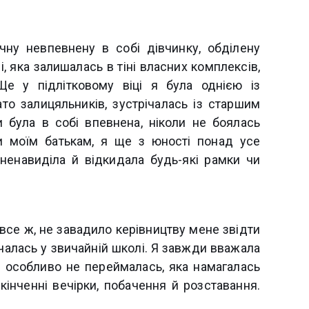
чну невпевнену в собі дівчинку, обділену
і, яка залишалась в тіні власних комплексів,
 Ще у підлітковому віці я була однією із
ато залицяльників, зустрічалась із старшим
 була в собі впевнена, ніколи не боялась
и моїм батькам, я ще з юності понад усе
ненавиділа й відкидала будь-які рамки чи
, все ж, не завадило керівництву мене звідти
вчалась у звичайній школі. Я завжди вважала
м особливо не переймалась, яка намагалась
інченні вечірки, побачення й розставання.