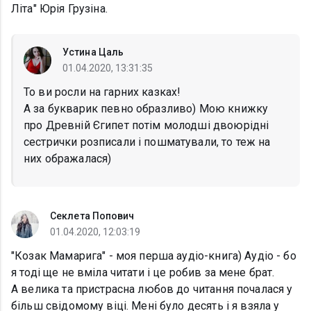
Літа" Юрія Грузіна.
Устина Цаль
01.04.2020, 13:31:35
То ви росли на гарних казках!
А за букварик певно образливо) Мою книжку
про Древній Єгипет потім молодші двоюрідні
сестрички розписали і пошматували, то теж на
них ображалася)
Секлета Попович
01.04.2020, 12:03:19
"Козак Мамарига" - моя перша аудіо-книга) Аудіо - бо
я тоді ще не вміла читати і це робив за мене брат.
А велика та пристрасна любов до читання почалася у
більш свідомому віці. Мені було десять і я взяла у