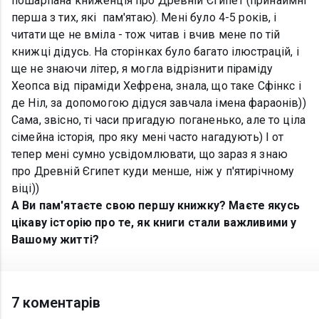
пошарпана книженція про Древній Єгипет (принаймні
перша з тих, які пам'ятаю). Мені було 4-5 років, і
читати ще не вміла - тож читав і вчив мене по тій
книжці дідусь. На сторінках було багато ілюстрацій, і
ще не знаючи літер, я могла відрізнити піраміду
Хеопса від піраміди Хефрена, знала, що таке Сфінкс і
де Ніл, за допомогою дідуся завчала імена фараонів))
Сама, звісно, ті часи пригадую поганенько, але то ціла
сімейна історія, про яку мені часто нагадують) І от
тепер мені сумно усвідомлювати, що зараз я знаю
про Древній Єгипет куди менше, ніж у п'ятирічному
віці))
А Ви пам'ятаєте свою першу книжку? Маєте якусь
цікаву історію про те, як книги стали важливими у
Вашому житті?
7 коментарів