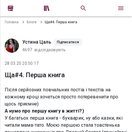


Головна
Блоги
Ща#4. Перша книга
Устина Цаль
Підписатися
4697
відслідковують
28.03.20 20:50:17
Ща#4. Перша книга
Після серйозних повчальних постів і текстів на
кожному кроці хочеться просто потеревенити про
щось приємне)
А нумо про першу книгу в житті?)
У багатьох перша книга - букварик, ну або казки, які
читали мама-тато. Моєю першою стала товстенька