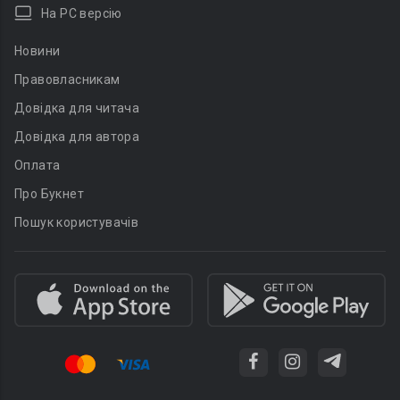
На PC версію
Новини
Правовласникам
Довідка для читача
Довідка для автора
Оплата
Про Букнет
Пошук користувачів