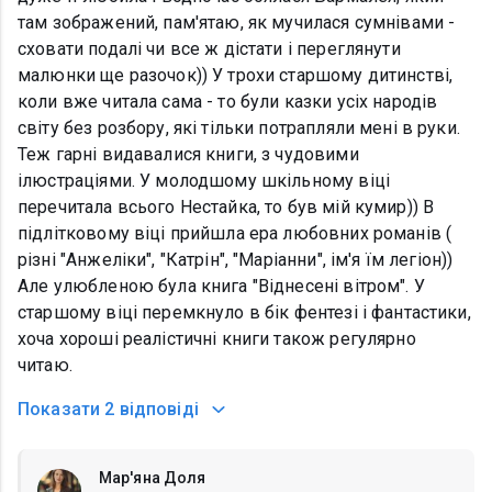
там зображений, пам'ятаю, як мучилася сумнівами -
сховати подалі чи все ж дістати і переглянути
малюнки ще разочок)) У трохи старшому дитинстві,
коли вже читала сама - то були казки усіх народів
світу без розбору, які тільки потрапляли мені в руки.
Теж гарні видавалися книги, з чудовими
ілюстраціями. У молодшому шкільному віці
перечитала всього Нестайка, то був мій кумир)) В
підлітковому віці прийшла ера любовних романів (
різні "Анжеліки", "Катрін", "Маріанни", ім'я їм легіон))
Але улюбленою була книга "Віднесені вітром". У
старшому віці перемкнуло в бік фентезі і фантастики,
хоча хороші реалістичні книги також регулярно
читаю.
Показати
2 відповіді
Мар'яна Доля