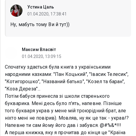
Устина Цаль
01.04.2020, 17:38:41
Ну, мабуть тому Ви й тут))
Максим Власвіт
01.04.2020, 13:09:15
Спочатку здається була книга з українськими
народними казками: "Пан Коцький", "Івасик Телесик",
"Котигорошко", "Названий батько", "Козел та баран",
"Коза Дереза"...
Потім бабуся принесла зі школи старенького
букварика. Мені десь було п'ять, напевне. Пізніше
того букваря украв у мене мій троюрідний брат, але
ніхто мені не повірив). Мовляв, ну як це так - украв!?
Напевне ти сам йому його дав і забувся. @#%&*!!!
А перша книжка, яку я прочитав до кінця це "Країна