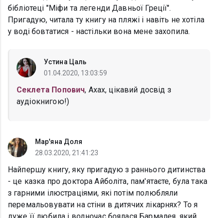
бібліотеці "Міфи та легенди Давньої Греції".
Пригадую, читала ту книгу на пляжі і навіть не хотіла
у воді бовтатися - настільки вона мене захопила.
Устина Цаль
01.04.2020, 13:03:59
Секлета Попович
, Ахах, цікавий досвід з
аудіокнигою!)
Мар'яна Доля
28.03.2020, 21:41:23
Найпершу книгу, яку пригадую з раннього дитинства
- це казка про доктора Айболіта, пам'ятаєте, була така
з гарними ілюстраціями, які потім полюбляли
перемальовувати на стіни в дитячих лікарнях? То я
дуже її любила і водночас боялася Бармалея, який