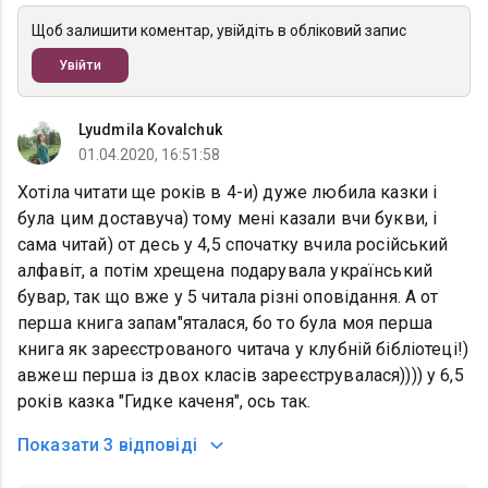
Щоб залишити коментар, увійдіть в обліковий запис
Увійти
Lyudmila Kovalchuk
01.04.2020, 16:51:58
Хотіла читати ще років в 4-и) дуже любила казки і
була цим доставуча) тому мені казали вчи букви, і
сама читай) от десь у 4,5 спочатку вчила російський
алфавіт, а потім хрещена подарувала український
бувар, так що вже у 5 читала різні оповідання. А от
перша книга запам"яталася, бо то була моя перша
книга як зареєстрованого читача у клубній бібліотеці!)
авжеш перша із двох класів зареєструвалася)))) у 6,5
років казка "Гидке каченя", ось так.
Показати
3 відповіді