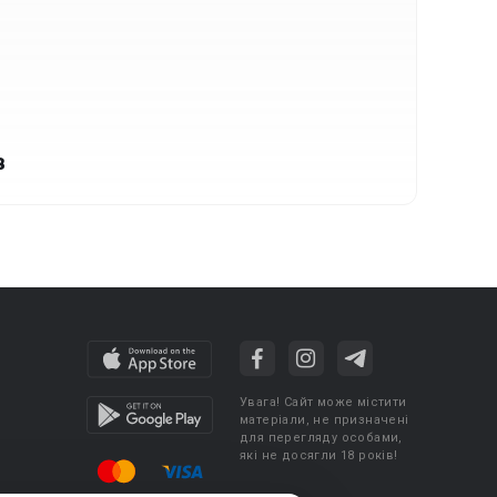
в
Увага! Сайт може містити
матеріали, не призначені
для перегляду особами,
які не досягли 18 років!