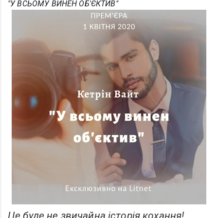
"У ВСЬОМУ ВИНЕН ОБ'ЄКТИВ"
Це буде не звичайна історія кохання!