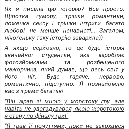
Як я писала цю історію? Все просто.
Щіпотка гумору, трішки романтики,
ложечка сексу і трішки інтриги, багато
любові, не менше ненависті... Загалом,
нічогеньку таку історію заварила))
А якщо серйозно, то це буде історія
звичайної студентки, яка заробляє
фотозйомками та розбещеного
мажорчика, який думав, що весь світ у
його ніг. Буде гаряче, нервово,
романтично, підступно. Я познайомлю
вас з іграми багатіїв!
"Він зірав зі мною у жорстоку гру, але
навіть не здогадувався, якою жорстокою
я стану по фіналу гри!"
"Я грав її почуттями, поки не закохався