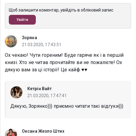
Щоб залишити коментар, увійдіть в обліковий запис
Увійти
Зоряна
21.03.2020, 17:43:51
Ох чекаю! Чути гореним! Буде гаряче як і в першій
книзі. Хто не читав прочитайте ви не пожалієте! Ох
дякую вам за ці історії! Це кайф ♥️♥️
Кетрін Вайт
21.03.2020, 17:47:41
Дякую, Зорянко))) приємно читати такі відгуки)))
Оксана Жезло Штих