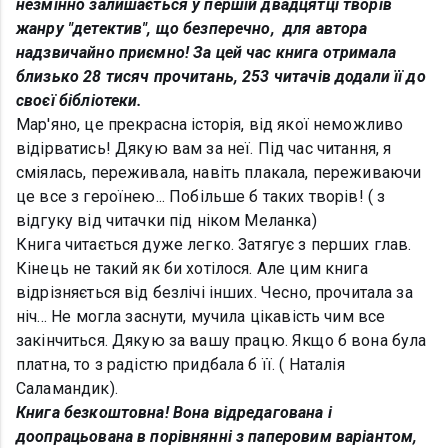
незмінно залишається у першій двадцятці творів
жанру "детектив", що безперечно, для автора
надзвичайно приємно! За цей час книга отримала
близько 28 тисяч прочитань, 253 читачів додали її до
своєї бібліотеки.
Мар'яно, це прекрасна історія, від якої неможливо
відірватись! Дякую вам за неї. Під час читання, я
сміялась, переживала, навіть плакала, переживаючи
це все з героїнею... Побільше б таких творів! ( з
відгуку від читачки під ніком Меланка)
Книга читається дуже легко. Затягує з перших глав.
Кінець не такий як би хотілося. Але цим книга
відрізняється від безлічі інших. Чесно, прочитала за
ніч... Не могла заснути, мучила цікавість чим все
закінчиться. Дякую за вашу працю. Якщо б вона була
платна, то з радістю придбала б її. ( Наталія
Саламандик).
Книга безкоштовна! Вона відредагована і
доопрацьована в порівнянні з паперовим варіантом,