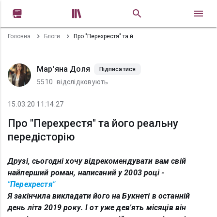


Головна
Блоги
Про "Перехрестя" та його реальну передісторію
Мар'яна Доля
Підписатися
5510
відслідковують
15.03.20 11:14:27
Про "Перехрестя" та його реальну
передісторію
Друзі, сьогодні хочу відрекомендувати вам свій
найперший роман, написаний у 2003 році -
"Перехрестя"
Я закінчила викладати його на Букнеті в останній
день літа 2019 року. І от уже дев'ять місяців він