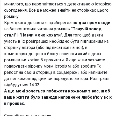
минулого, що переплітаються з детективною історією
сьогодення. Все це можна знайти на сторінках цього
роману.
Крім цього до свята я приберегла
по два промокоди
на безкоштовне читання романів
"Танучій холод
сталі" і "Навчи мене кохати"
. Для того щоб взяти
участь в їх розіграшах необхідно бути підписаним на
сторінку автора (або підписатися на неї), в
коментарях до цього блогу написати який з двох
романів ви хотіли б прочитати. Якщо ж ви захочете
подарувати зірочку моїм історіям, або зробити їх
репост на своїй сторінці в соцмережі, або напишете
до неї коментар, цим ви порадуєте автора. Розіграші
відбудуться 14.02.
А ще мені хочеться побажати кожному з вас, щоб
ваше життя було завжди наповнене любов'ю у всіх
її проявах.
Спасибі за те, що читали.