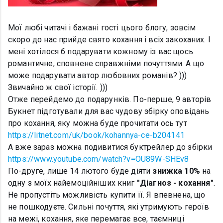
Мої любі читачі і бажані гості цього блогу, зовсім
скоро до нас прийде свято кохання і всіх закоханих. І
мені хотілося б подарувати кожному із вас щось
романтичне, сповнене справжніми почуттями. А що
може подарувати автор любовних романів? )))
Звичайно ж свої історії. )))
Отже перейдемо до подарунків. По-перше, 9 авторів
Букнет підготували для вас чудову збірку оповідань
про кохання, яку можна буде прочитати ось тут
https://litnet.com/uk/book/kohannya-ce-b204141
А вже зараз можна подивитися буктрейлер до збірки
https://www.youtube.com/watch?v=OU89W-SHEv8
По-друге, лише 14 лютого буде діяти
знижка 10%
на
одну з моїх найемоційніших книг
"Діагноз - кохання"
.
Не пропустіть можливість купити її. Я впевнена, що
не пошкодуєте. Сильні почуття, які утримують героїв
на межі, кохання, яке перемагає все, таємниці