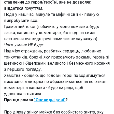
ставлення до героя/героїні, яке не дозволяє
віддатися почуттям.
Події у наш час, минуле та міфічні світи - планую
випробувати все.
Грамотний текст (побачите у мене помилки, будь
ласка, напишіть у коментарях, бо іноді на хвилі
натхнення очевидні
речі
помилки не зауважую).
Чого у мене НЕ буде:
Надміру страждань, розбитих сердець, любовних
трикутників, брехні, яку приховують роками, героїв зі
щетиною і біцепсами, великого і безмежного кохання
з першого погляду.
Хамства - обіцяю, що головні герої поводитимуться
виховано, а авторка не ображатиметься на негативні
коментарі, а навпаки - буде їм рада, щоб
удосконалюватися.
Про що роман
"Очевидні речі"
?
Про ділову жінку майже без особистого життя, яку