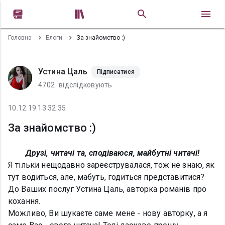


Головна
Блоги
За знайомство :)
Устина Цаль
Підписатися
4702
відслідковують
10.12.19 13:32:35
За знайомство :)
Друзі, читачі та, сподіваюся, майбутні читачі!
Я тільки нещодавно зареєструвалася, тож не знаю, як
тут водиться, але, мабуть, годиться представитися?
До Ваших послуг Устина Цаль, авторка романів про
кохання.
Можливо, Ви шукаєте саме мене - нову авторку, а я