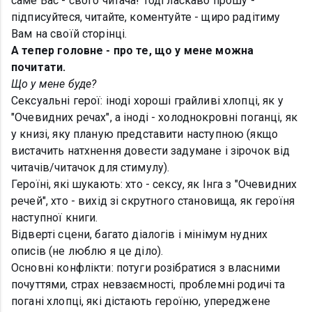
саме Вас - свого читача! Тоді ласкаво прошу -
підписуйтеся, читайте, коментуйте - щиро радітиму
Вам на своїй сторінці.
А тепер головне - про те, що у мене можна
почитати.
Що у мене буде?
Сексуальні герої: іноді хороші грайливі хлопці, як у
"Очевидних речах", а іноді - холоднокровні поганці, як
у книзі, яку планую представити наступною (якщо
вистачить натхнення довести задумане і зірочок від
читачів/читачок для стимулу).
Героїні, які шукають: хто - сексу, як Інга з "Очевидних
речей", хто - вихід зі скрутного становища, як героїня
наступної книги.
Відверті сцени, багато діалогів і мінімум нудних
описів (не люблю я це діло).
Основні конфлікти: потуги розібратися з власними
почуттями, страх невзаємності, проблемні родичі та
погані хлопці, які дістають героїню, упереджене