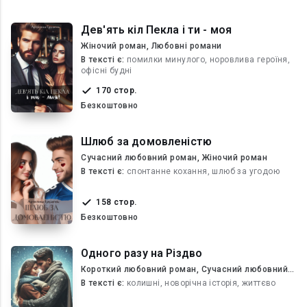
Дев'ять кіл Пекла і ти - моя
Жіночий роман, Любовні романи
В текcті є:
помилки минулого, норовлива героїня,
офісні будні
170 стор.
Безкоштовно
Шлюб за домовленістю
Сучасний любовний роман, Жіночий роман
В текcті є:
спонтанне кохання, шлюб за угодою
158 стор.
Безкоштовно
Одного разу на Різдво
Короткий любовний роман, Сучасний любовний
роман
В текcті є:
колишні, новорічна історія, життєво