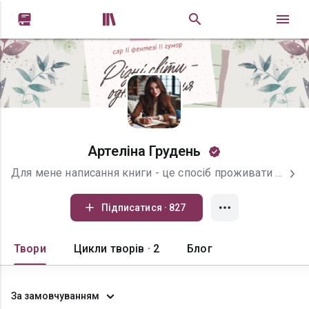


Артеліна Грудень
Для мене написання книги - це спосіб проживати тисячі життів. У моїх історіях ви завжди знайдете героїнь із характером і певними принципами та непрості, але справжні почуття. Основний напрямок - це сучасний любовний роман, але в моїй письменницькій скарбниці є і міське фентезі, а також фентезі з різними піджанрами: побутове, гумористичне, романтичне і пригодницьке. Книги з позначкою 18+ зазвичай мають 2-3 романтично-еротичні сцени. Відвертої еротики у мене ви не знайдете. Запрошую всіх у гості. І нагадую, що спілкування з автором, всі новинки, новини, опитування і просто авторські залаштунки у моєму телеграм каналі https://t.me/aretelinabooks
Підписатися · 827
Твори
Цикли творів · 2
Блог
За замовчуванням