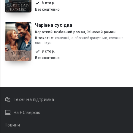
8 стор.
Безкоштовно
Чарівна сусідка
Короткий любовний роман, Жіночий роман
В текcті є:
колишні, любовнийтрикутник, кохання
яке лікує
8 стор.
Безкоштовно
Технічна підтримка
На PC версію
Новини