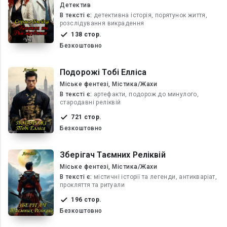
Детектив
В текcті є:
детективна історія, порятунок життя,
розслідування викрадення
138 стор.
Безкоштовно
Подорожі Тобі Елліса
Міське фентезі, Містика/Жахи
В текcті є:
артефакти, подорож до минулого,
стародавні реліквій
721 стор.
Безкоштовно
Зберігач Таємних Реліквій
Міське фентезі, Містика/Жахи
В текcті є:
містичні історії та легенди, антикваріат,
прокляття та ритуали
196 стор.
Безкоштовно