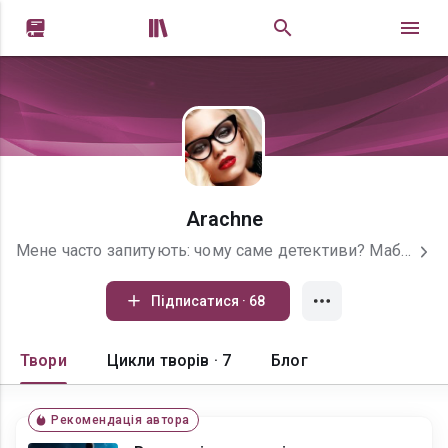


Arachne
Мене часто запитують: чому саме детективи? Мабуть, усе просто — я люблю загадки. Ті, що приховані між рядків, у мотивах людей, у мовчанні свідків. Я не лише пишу детективи — мене захоплює все загадкове: містика, давні легенди, зниклі цивілізації, паралельні світи, а ще — реальна робота поліції та приватних детективів. Чому саме це? Можливо, через того самого героя — сильного, впертого, іноді занадто серйозного, який усе ж таки рятує емоційну (іноді розлючену) блондинку. У моїй голові завжди гамірно: персонажі шепочуть, сперечаються, штовхаються, вимагаючи, щоб я нарешті написала їхню історію. І я пишу. Бо кожна нова книга — це новий світ. А я люблю їх створювати. Мій гурт на ТГ Літературний жанр: https://t.me/arachne024
Підписатися · 68
Твори
Цикли творів · 7
Блог
Рекомендація автора