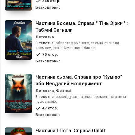
346 стор.
Безкоштовно
Частина Восема. Справа " ТІнь ЗІрки " :
ТаЄмнІ Сигнали
Детектив
В текcті є:
вбивство вченого, таємні сигнали
космосу, розслідування вбивств
70 стор.
Безкоштовно
Частина сьома. Справа про "Куміхо"
або Невдалий Експеримент
Детектив, Фентезі
В текcті є:
розслідування, експеримент, страшна
чудовисько
47 стор.
Безкоштовно
Частина ШІста. Справа ОлІвІЇ: