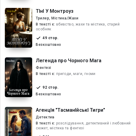
ТІнІ У Монтроуз
Трилер, Містика/Жахи
В текcті є:
вбивство, жахи та містика, старий
особняк
49 стор.
Безкоштовно
Легенда про Чорного Мага
Фентезі
В текcті є:
пригоди, маги, гноми
92 стор.
Безкоштовно
АгенцІя "ТасманІйськІ Тигри"
Детектив
В текcті є:
розслідування, детективний і любовний
сюжет, містика та фентезі