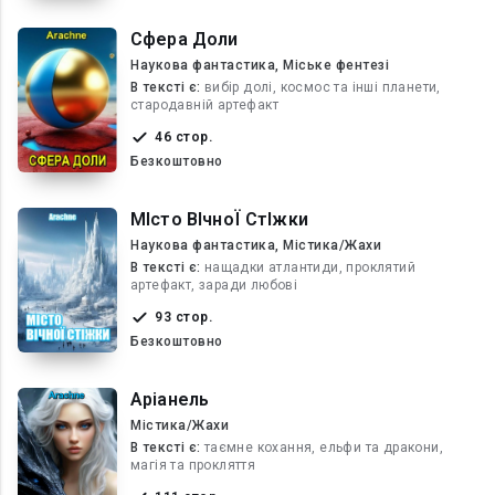
Сфера Доли
Наукова фантастика, Міське фентезі
В текcті є:
вибір долі, космос та інші планети,
стародавній артефакт
46 стор.
Безкоштовно
МІсто ВІчноЇ СтІжки
Наукова фантастика, Містика/Жахи
В текcті є:
нащадки атлантиди, проклятий
артефакт, заради любові
93 стор.
Безкоштовно
Аріанель
Містика/Жахи
В текcті є:
таємне кохання, ельфи та дракони,
магія та прокляття