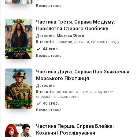
Безкоштовно
Частина Третя. Справа Медіуму:
Прокляття Старого Особняку
Детектив, Містика/Жахи
В текcті є:
привиди, ритуали, прокляття роду
44 стор.
Безкоштовно
Частина Друга. Справа Про Зникнення
Морського Піхотинця
Детектив
В текcті є:
детектив та інтрига, заручники,
операція із захоплення
40 стор.
Безкоштовно
Частина Перша. Справа Блейка:
Кохання І Розслідування