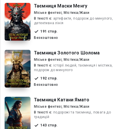
Таємниця Маски Менгу
Міське фентезі, Містика/Жахи
В текcті є:
артефакти, подорож до минулого,
детективна лінія
191 стор.
Безкоштовно
Таємниця Золотого Шолома
Міське фентезі, Містика/Жахи
В текcті є:
історії людей, таємниця і містика,
подорож до минулого
192 стор.
Безкоштовно
Таємниця Катани Ямато
Міське фентезі, Містика/Жахи
В текcті є:
подорожі та таємниці, повага до
традицій
143 стор.