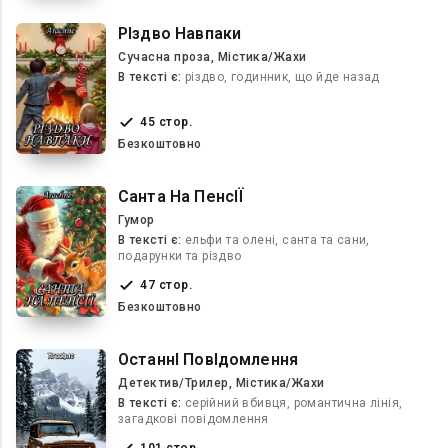
РІздво Навпаки
Сучасна проза, Містика/Жахи
В текcті є:
різдво, годинник, що йде назад
45 стор.
Безкоштовно
Санта На ПенсІЇ
Гумор
В текcті є:
ельфи та олені, санта та сани,
подарунки та різдво
47 стор.
Безкоштовно
ОстаннІ ПовІдомлення
Детектив/Трилер, Містика/Жахи
В текcті є:
серійний вбивця, романтична лінія,
загадкові повідомлення