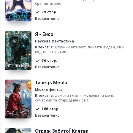
брат антагоніст
79 стор.
Безкоштовно
Я - Енсо
Наукова фантастика
В текcті є:
штучний інтелект, поняття людей, свій
код та алгоритми
36 стор.
Безкоштовно
Танець МечІв
Міське фентезі
В текcті є:
демони і магія, мудрець та мечі,
сучасний та стародавній світ
168 стор.
Безкоштовно
Страж ЗабутоЇ Клятви