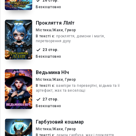
26 стор.
Безкоштовно
Прокляття ЛІлІт
Містика/Жахи, Гумор
В текcті є:
прокляття, демони і магія,
перетворення духу
23 стор.
Безкоштовно
Ведьмина НІч
Містика/Жахи, Гумор
В текcті є:
вампіри та перевертні, відьма та її
артефакт, жах та веселощі
27 стор.
Безкоштовно
Гарбузовий кошмар
Містика/Жахи, Гумор
В текcті є:
демон гарбуза, жах і прокляття,