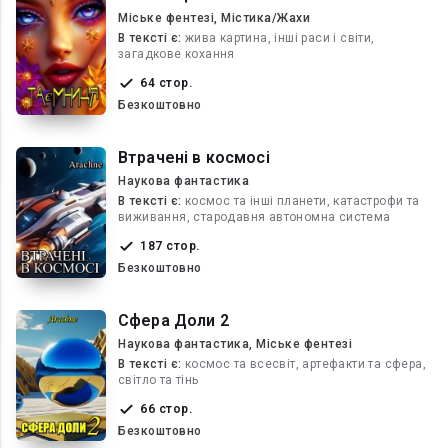
Міське фентезі, Містика/Жахи
В текcті є:
жива картина, інші раси і світи,
загадкове кохання
64 стор.
Безкоштовно
Втрачені в космосі
Наукова фантастика
В текcті є:
космос та інші планети, катастрофи та
виживання, стародавня автономна система
187 стор.
Безкоштовно
Сфера Доли 2
Наукова фантастика, Міське фентезі
В текcті є:
космос та всесвіт, артефакти та сфера,
світло та тінь
66 стор.
Безкоштовно