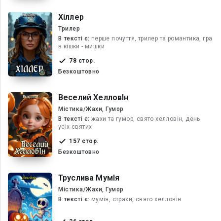
Хіллер
Трилер
В текcті є:
перше почуття, трилер та романтика, гра
в кішки - мишки
78 стор.
Безкоштовно
Веселий ХелловІн
Містика/Жахи, Гумор
В текcті є:
жахи та гумор, свято хелловін, день
усіх святих
157 стор.
Безкоштовно
Труслива МумІя
Містика/Жахи, Гумор
В текcті є:
мумія, страхи, свято хелловін