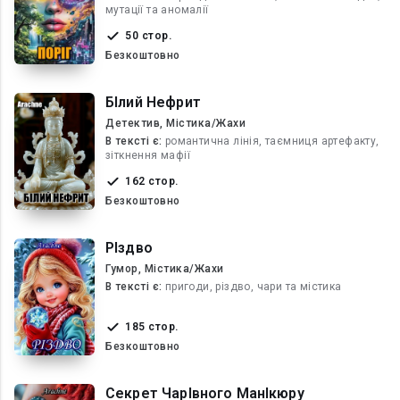
мутації та аномалії
50 стор.
Безкоштовно
БІлий Нефрит
Детектив, Містика/Жахи
В текcті є:
романтична лінія, таємниця артефакту,
зіткнення мафії
162 стор.
Безкоштовно
РІздво
Гумор, Містика/Жахи
В текcті є:
пригоди, різдво, чари та містика
185 стор.
Безкоштовно
Секрет ЧарІвного МанІкюру