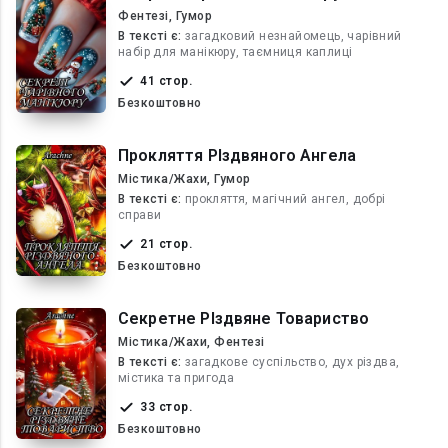
Фентезі, Гумор
В текcті є:
загадковий незнайомець, чарівний
набір для манікюру, таємниця каплиці
41 стор.
Безкоштовно
Прокляття РІздвяного Ангела
Містика/Жахи, Гумор
В текcті є:
прокляття, магічний ангел, добрі
справи
21 стор.
Безкоштовно
Секретне РІздвяне Товариство
Містика/Жахи, Фентезі
В текcті є:
загадкове суспільство, дух різдва,
містика та пригода
33 стор.
Безкоштовно