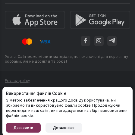
Увага! Сайт може містити матеріали, не призначені для перегляду
особами, які не досягли 18 років!
Privacy policy
Угода користувача
Використання файлів Cookie
Політика конфіденційності
З метою забезпечення кращого досвіду користувача, ми
збираємо та використовуємо файли cookie. Продовжуючи
Правила публікації авторського контенту
переглядати наш сайт, ви погоджуєтеся на збір і використання
файлів cookie.
PR-вiддiл: pr@booknet.com
Дозволити
Детальніше
© 2026 Booknet. Всі права захищено.