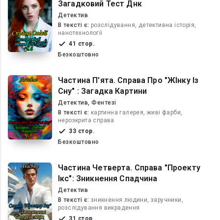
Загадковий Тест Днк
Детектив
В текcті є:
розслідування, детективна історія,
нанотехнології
41 стор.
Безкоштовно
Частина П'ята. Справа Про "ЖІнку Із
Сну" : Загадка Картини
Детектив, Фентезі
В текcті є:
картинна галерея, живі фарби,
нерозкрита справа
33 стор.
Безкоштовно
Частина Четверта. Справа "Проекту
Ікс": Зникнення Спадчина
Детектив
В текcті є:
зникнення людини, заручники,
розслідування викрадення
31 стор.