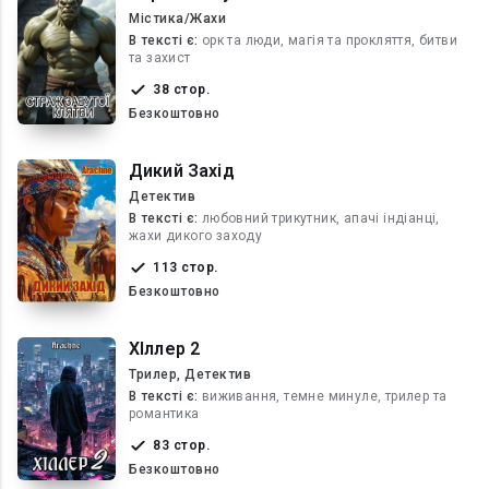
Містика/Жахи
В текcті є:
орк та люди, магія та прокляття, битви
та захист
38 стор.
Безкоштовно
Дикий Захід
Детектив
В текcті є:
любовний трикутник, апачі індіанці,
жахи дикого заходу
113 стор.
Безкоштовно
ХІллер 2
Трилер, Детектив
В текcті є:
виживання, темне минуле, трилер та
романтика
83 стор.
Безкоштовно