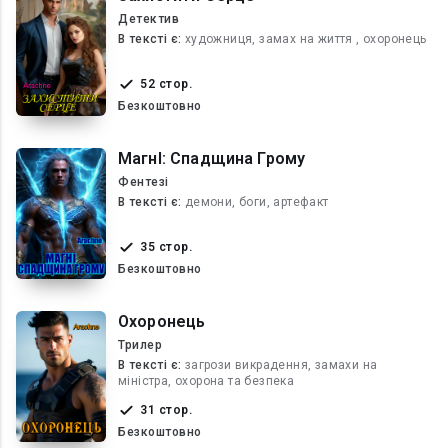
Детектив
В текcті є:
художниця, замах на життя , охоронець
52 стор.
Безкоштовно
МагнІ: Спадщина Грому
Фентезі
В текcті є:
демони, боги, артефакт
35 стор.
Безкоштовно
Охоронець
Трилер
В текcті є:
загрози викрадення, замахи на
міністра, охорона та безпека
31 стор.
Безкоштовно