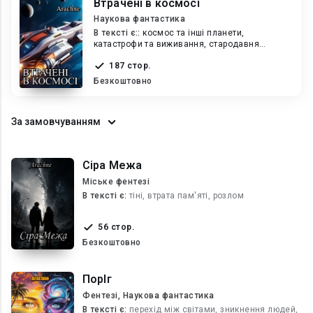
Втрачені в космосі
Наукова фантастика
В текcті є::
космос та інші планети,
катастрофи та виживання, стародавня
автономна система
187 стор.
Безкоштовно
За замовчуванням
Сіра Межа
Міське фентезі
В текcті є:
тіні, втрата пам'яті, розлом
56 стор.
Безкоштовно
ПорІг
Фентезі, Наукова фантастика
В текcті є:
перехід між світами, зникнення людей,