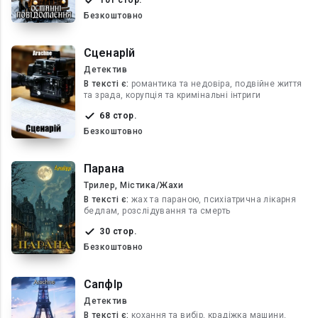
101 стор.
Безкоштовно
СценарІй
Детектив
В текcті є:
романтика та недовіра, подвійне життя
та зрада, корупція та кримінальні інтриги
68 стор.
Безкоштовно
Парана
Трилер, Містика/Жахи
В текcті є:
жах та параною, психіатрична лікарня
бедлам, розслідування та смерть
30 стор.
Безкоштовно
СапфІр
Детектив
В текcті є:
кохання та вибір, крадіжка машини,