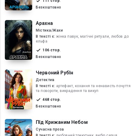
111 стор.
Безкоштовно
Арахна
Містика/Жахи
В текcті є:
жінка павук, магічні ритуали, любов до
ельфа
106 стор.
Безкоштовно
Червоний РубІн
Детектив
В текcті є:
артефакт, кохання та ненависть почуття
та повороти, викрадення та викуп
468 стор.
Безкоштовно
ПІд Крижаним Небом
Сучасна проза
В текcті є:
любовний трикутник, вибір серця,