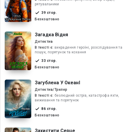
рятувальники
39 стор.
Безкоштовно
Загадка Відня
Детектив
В текcті є:
викрадення героїні, розслідування та
пошук, порятунок та кохання
33 стор.
Безкоштовно
Загублена У ОкеанІ
Детектив/Трилер
В текcті є:
безлюдний острів, катастрофа яхти,
виживання та порятунок
86 стор.
Безкоштовно
Захистити Серце