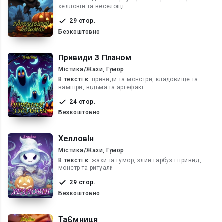
хелловін та веселощі
29 стор.
Безкоштовно
Привиди З Планом
Містика/Жахи, Гумор
В текcті є:
привиди та монстри, кладовище та
вампіри, відьма та артефакт
24 стор.
Безкоштовно
ХелловІн
Містика/Жахи, Гумор
В текcті є:
жахи та гумор, злий гарбуз і привид,
монстр та ритуали
29 стор.
Безкоштовно
ТаЄмниця