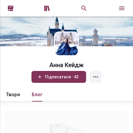


Анна Кейдж
Підписатися · 43
Твори
Блог