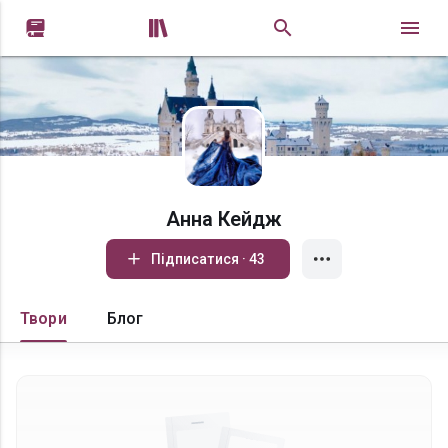


Анна Кейдж
Підписатися · 43
Твори
Блог